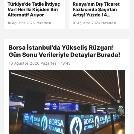
Türkiye'de Tatile İhtiyaç
Rusya'nın Dış Ticaret
Var! Her İki Kişiden Biri
Fazlasında Şaşırtan
Alternatif Arıyor
Artış! Yüzde 14
Yükseldi
10 Ağustos 2026 Pazartesi
10 Ağustos 2026 Pazartesi
Borsa İstanbul'da Yükseliş Rüzgarı!
Gün Sonu Verileriyle Detaylar Burada!
10 Ağustos 2026 Pazartesi · 18:43