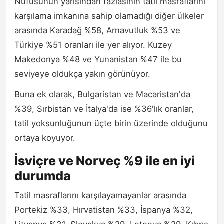
Nüfusunun yarısından fazlasının tatil masraflarını
karşılama imkanına sahip olamadığı diğer ülkeler
arasında Karadağ %58, Arnavutluk %53 ve
Türkiye %51 oranları ile yer alıyor. Kuzey
Makedonya %48 ve Yunanistan %47 ile bu
seviyeye oldukça yakın görünüyor.
Buna ek olarak, Bulgaristan ve Macaristan'da
%39, Sırbistan ve İtalya'da ise %36'lık oranlar,
tatil yoksunluğunun üçte birin üzerinde olduğunu
ortaya koyuyor.
İsviçre ve Norveç %9 ile en iyi
durumda
Tatil masraflarını karşılayamayanlar arasında
Portekiz %33, Hırvatistan %33, İspanya %32,