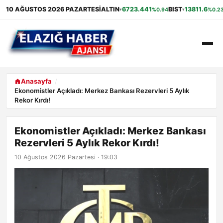
10 AĞUSTOS 2026 PAZARTESI
ALTIN
6723.441
BIST
13811.6
%0.94
%0.2
▾
▾
ANASAYFA
Anasayfa
Ekonomistler Açıkladı: Merkez Bankası Rezervleri 5 Aylık
Rekor Kırdı!
GÜNDEM
EKONOMI
Ekonomistler Açıkladı: Merkez Bankası
Rezervleri 5 Aylık Rekor Kırdı!
SAĞLIK
10 Ağustos 2026 Pazartesi · 19:03
ALIŞVERIŞ