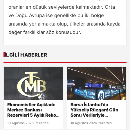
oranlar en düşük seviyelerde kalmaktadır. Orta
ve Doğu Avrupa ise genellikle bu iki bölge
arasında yer almakta olup, ülkeler arasında kayda
değer farklılıklar söz konusudur.
İLGILI HABERLER
Ekonomistler Açıkladı:
Borsa İstanbul'da
Merkez Bankası
Yükseliş Rüzgarı! Gün
Rezervleri 5 Aylık Rekor
Sonu Verileriyle
Kırdı!
Detaylar Burada!
10 Ağustos 2026 Pazartesi
10 Ağustos 2026 Pazartesi