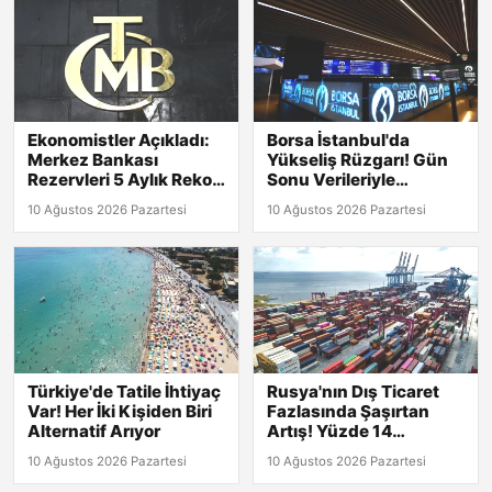
Ekonomistler Açıkladı:
Borsa İstanbul'da
Merkez Bankası
Yükseliş Rüzgarı! Gün
Rezervleri 5 Aylık Rekor
Sonu Verileriyle
Kırdı!
Detaylar Burada!
10 Ağustos 2026 Pazartesi
10 Ağustos 2026 Pazartesi
Türkiye'de Tatile İhtiyaç
Rusya'nın Dış Ticaret
Var! Her İki Kişiden Biri
Fazlasında Şaşırtan
Alternatif Arıyor
Artış! Yüzde 14
Yükseldi
10 Ağustos 2026 Pazartesi
10 Ağustos 2026 Pazartesi