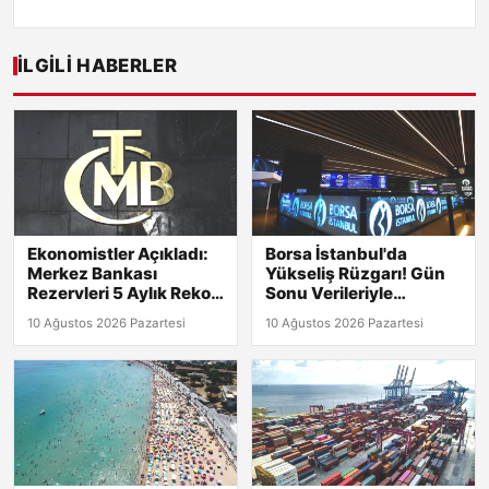
İLGILI HABERLER
Ekonomistler Açıkladı:
Borsa İstanbul'da
Merkez Bankası
Yükseliş Rüzgarı! Gün
Rezervleri 5 Aylık Rekor
Sonu Verileriyle
Kırdı!
Detaylar Burada!
10 Ağustos 2026 Pazartesi
10 Ağustos 2026 Pazartesi