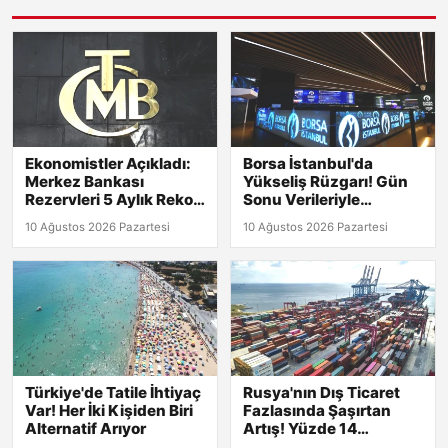
Ekonomistler Açıkladı:
Borsa İstanbul'da
Merkez Bankası
Yükseliş Rüzgarı! Gün
Rezervleri 5 Aylık Rekor
Sonu Verileriyle
Kırdı!
Detaylar Burada!
10 Ağustos 2026 Pazartesi
10 Ağustos 2026 Pazartesi
Türkiye'de Tatile İhtiyaç
Rusya'nın Dış Ticaret
Var! Her İki Kişiden Biri
Fazlasında Şaşırtan
Alternatif Arıyor
Artış! Yüzde 14
Yükseldi