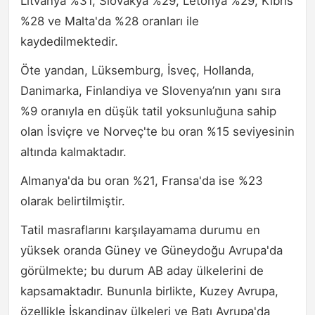
Litvanya %31, Slovakya %29, Letonya %29, Kıbrıs
%28 ve Malta'da %28 oranları ile
kaydedilmektedir.
Öte yandan, Lüksemburg, İsveç, Hollanda,
Danimarka, Finlandiya ve Slovenya’nın yanı sıra
%9 oranıyla en düşük tatil yoksunluğuna sahip
olan İsviçre ve Norveç'te bu oran %15 seviyesinin
altında kalmaktadır.
Almanya'da bu oran %21, Fransa'da ise %23
olarak belirtilmiştir.
Tatil masraflarını karşılayamama durumu en
yüksek oranda Güney ve Güneydoğu Avrupa'da
görülmekte; bu durum AB aday ülkelerini de
kapsamaktadır. Bununla birlikte, Kuzey Avrupa,
özellikle İskandinav ülkeleri ve Batı Avrupa'da