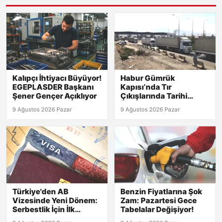
Kalıpçı İhtiyacı Büyüyor!
Habur Gümrük
EGEPLASDER Başkanı
Kapısı’nda Tır
Şener Gençer Açıklıyor
Çıkışlarında Tarihi
Rekor! 2026 Günlük
9 Ağustos 2026 Pazar
9 Ağustos 2026 Pazar
Verileri Açıklandı!
Türkiye'den AB
Benzin Fiyatlarına Şok
Vizesinde Yeni Dönem:
Zam: Pazartesi Gece
Serbestlik İçin İlk
Tabelalar Değişiyor!
Adımlar Atıldı!