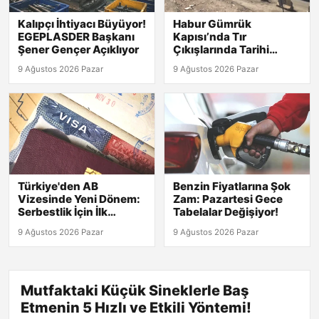
Kalıpçı İhtiyacı Büyüyor!
Habur Gümrük
EGEPLASDER Başkanı
Kapısı’nda Tır
Şener Gençer Açıklıyor
Çıkışlarında Tarihi
Rekor! 2026 Günlük
9 Ağustos 2026 Pazar
9 Ağustos 2026 Pazar
Verileri Açıklandı!
Türkiye'den AB
Benzin Fiyatlarına Şok
Vizesinde Yeni Dönem:
Zam: Pazartesi Gece
Serbestlik İçin İlk
Tabelalar Değişiyor!
Adımlar Atıldı!
9 Ağustos 2026 Pazar
9 Ağustos 2026 Pazar
Mutfaktaki Küçük Sineklerle Baş
Etmenin 5 Hızlı ve Etkili Yöntemi!