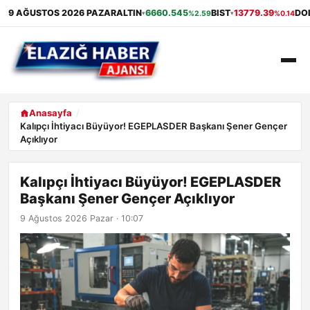
9 AĞUSTOS 2026 PAZAR
ALTIN
6660.545
BIST
13779.39
DO
%2.59
%0.14
▾
▾
ANASAYFA
Anasayfa
Kalıpçı İhtiyacı Büyüyor! EGEPLASDER Başkanı Şener Gençer
Açıklıyor
GÜNDEM
EKONOMI
Kalıpçı İhtiyacı Büyüyor! EGEPLASDER
Başkanı Şener Gençer Açıklıyor
SAĞLIK
9 Ağustos 2026 Pazar · 10:07
ALIŞVERIŞ