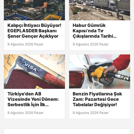
Kalıpçı İhtiyacı Büyüyor!
Habur Gümrük
EGEPLASDER Başkanı
Kapısı’nda Tır
Şener Gençer Açıklıyor
Çıkışlarında Tarihi
Rekor! 2026 Günlük
9 Ağustos 2026 Pazar
9 Ağustos 2026 Pazar
Verileri Açıklandı!
Türkiye'den AB
Benzin Fiyatlarına Şok
Vizesinde Yeni Dönem:
Zam: Pazartesi Gece
Serbestlik İçin İlk
Tabelalar Değişiyor!
Adımlar Atıldı!
9 Ağustos 2026 Pazar
9 Ağustos 2026 Pazar