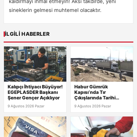
kaldırmayı ihmal etmeyin! Aksi takdirde, yeni
sineklerin gelmesi muhtemel olacaktır.
İLGILI HABERLER
Kalıpçı İhtiyacı Büyüyor!
Habur Gümrük
EGEPLASDER Başkanı
Kapısı’nda Tır
Şener Gençer Açıklıyor
Çıkışlarında Tarihi
Rekor! 2026 Günlük
9 Ağustos 2026 Pazar
9 Ağustos 2026 Pazar
Verileri Açıklandı!