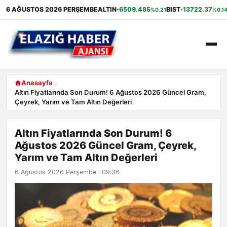
6 AĞUSTOS 2026 PERŞEMBE
ALTIN
6509.485
BIST
13722.37
%0.21
%0.1
▾
▾
ANASAYFA
Anasayfa
Altın Fiyatlarında Son Durum! 6 Ağustos 2026 Güncel Gram,
Çeyrek, Yarım ve Tam Altın Değerleri
GÜNDEM
EKONOMI
Altın Fiyatlarında Son Durum! 6
Ağustos 2026 Güncel Gram, Çeyrek,
SAĞLIK
Yarım ve Tam Altın Değerleri
6 Ağustos 2026 Perşembe · 09:36
ALIŞVERIŞ