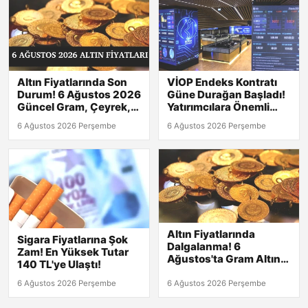
Altın Fiyatlarında Son
VİOP Endeks Kontratı
Durum! 6 Ağustos 2026
Güne Durağan Başladı!
Güncel Gram, Çeyrek,
Yatırımcılara Önemli
Yarım ve Tam Altın
Sinyaller
6 Ağustos 2026 Perşembe
6 Ağustos 2026 Perşembe
Değerleri
Altın Fiyatlarında
Sigara Fiyatlarına Şok
Dalgalanma! 6
Zam! En Yüksek Tutar
Ağustos'ta Gram Altın
140 TL'ye Ulaştı!
6,500 TL'yi Geçti!
Çeyrek Altın Ne Kadar?
6 Ağustos 2026 Perşembe
6 Ağustos 2026 Perşembe