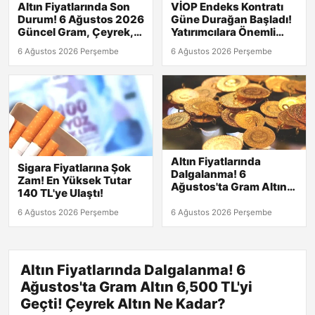
Altın Fiyatlarında Son
VİOP Endeks Kontratı
Durum! 6 Ağustos 2026
Güne Durağan Başladı!
Güncel Gram, Çeyrek,
Yatırımcılara Önemli
Yarım ve Tam Altın
Sinyaller
6 Ağustos 2026 Perşembe
6 Ağustos 2026 Perşembe
Değerleri
Altın Fiyatlarında
Sigara Fiyatlarına Şok
Dalgalanma! 6
Zam! En Yüksek Tutar
Ağustos'ta Gram Altın
140 TL'ye Ulaştı!
6,500 TL'yi Geçti!
Çeyrek Altın Ne Kadar?
6 Ağustos 2026 Perşembe
6 Ağustos 2026 Perşembe
Altın Fiyatlarında Dalgalanma! 6
Ağustos'ta Gram Altın 6,500 TL'yi
Geçti! Çeyrek Altın Ne Kadar?