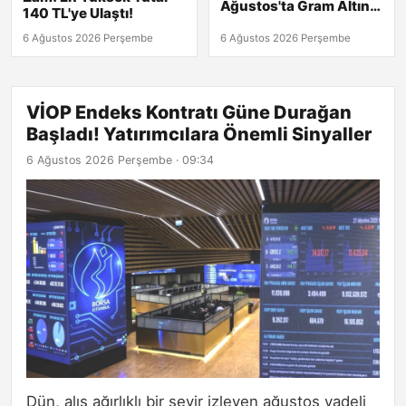
Ağustos'ta Gram Altın
140 TL'ye Ulaştı!
6,500 TL'yi Geçti!
Çeyrek Altın Ne Kadar?
6 Ağustos 2026 Perşembe
6 Ağustos 2026 Perşembe
VİOP Endeks Kontratı Güne Durağan
Başladı! Yatırımcılara Önemli Sinyaller
6 Ağustos 2026 Perşembe · 09:34
Dün, alış ağırlıklı bir seyir izleyen ağustos vadeli