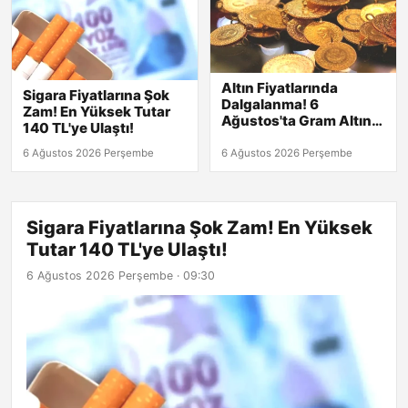
Altın Fiyatlarında
Sigara Fiyatlarına Şok
Dalgalanma! 6
Zam! En Yüksek Tutar
Ağustos'ta Gram Altın
140 TL'ye Ulaştı!
6,500 TL'yi Geçti!
Çeyrek Altın Ne Kadar?
6 Ağustos 2026 Perşembe
6 Ağustos 2026 Perşembe
Sigara Fiyatlarına Şok Zam! En Yüksek
Tutar 140 TL'ye Ulaştı!
6 Ağustos 2026 Perşembe · 09:30