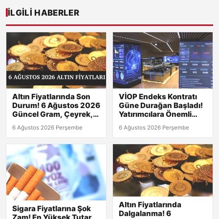
İLGILI HABERLER
Altın Fiyatlarında Son
VİOP Endeks Kontratı
Durum! 6 Ağustos 2026
Güne Durağan Başladı!
Güncel Gram, Çeyrek,
Yatırımcılara Önemli
Yarım ve Tam Altın
Sinyaller
6 Ağustos 2026 Perşembe
6 Ağustos 2026 Perşembe
Değerleri
Altın Fiyatlarında
Sigara Fiyatlarına Şok
Dalgalanma! 6
Zam! En Yüksek Tutar