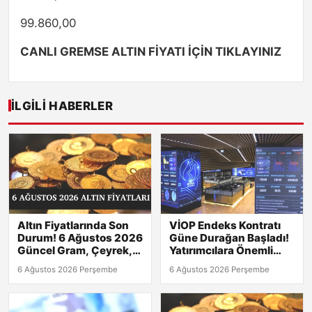
99.860,00
CANLI GREMSE ALTIN FİYATI İÇİN TIKLAYINIZ
İLGILI HABERLER
Altın Fiyatlarında Son
VİOP Endeks Kontratı
Durum! 6 Ağustos 2026
Güne Durağan Başladı!
Güncel Gram, Çeyrek,
Yatırımcılara Önemli
Yarım ve Tam Altın
Sinyaller
6 Ağustos 2026 Perşembe
6 Ağustos 2026 Perşembe
Değerleri