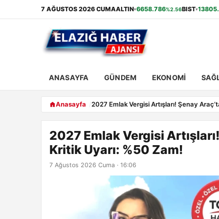
7 AĞUSTOS 2026 CUMA
ALTIN
6658.786
BIST
13805
%2.56
▾
▾
ANASAYFA
GÜNDEM
EKONOMI
SAĞL
Anasayfa
2027 Emlak Vergisi Artışları! Şenay Araç’
2027 Emlak Vergisi Artışları
Kritik Uyarı: %50 Zam!
7 Ağustos 2026 Cuma · 16:06