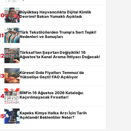
Büyükbaş Hayvancılıkta Dijital Kimlik
10
Devrimi! Bakan Yumaklı Açıkladı
Türk Tekstilcilerden Trump'a Sert Tepki!
11
Nedenleri ve Sonuçları
Türksat'tan Şaşırtan Değişiklik! 16
12
Ağustos'ta Kanal Arama İhtiyacı Doğacak!
Küresel Gıda Fiyatları Temmuz'da
13
Yükselişe Geçti! FAO Açıklıyor
BİM'in 16 Ağustos 2026 Kataloğu:
14
Kaçırılmayacak Fırsatlar!
Kapeks Kimya Halka Arzı İçin Tarih
15
Açıklandı! Beklentiler Neler?