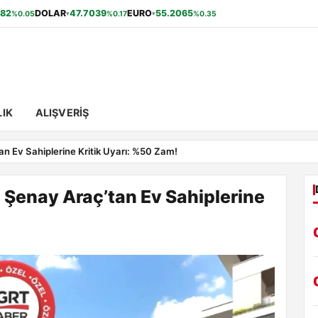
.82
DOLAR
47.7039
EURO
55.2065
%0.05
%0.17
%0.35
▾
▾
IK
ALIŞVERIŞ
tan Ev Sahiplerine Kritik Uyarı: %50 Zam!
! Şenay Araç’tan Ev Sahiplerine