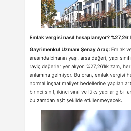
Emlak vergisi nasıl hesaplanıyor? %27,26’l
Gayrimenkul Uzmanı Şenay Araç:
Emlak ve
arasında binanın yaşı, arsa değeri, yapı sınıfı
rayiç değerler yer alıyor. %27,26’lık zam, he
anlamına gelmiyor. Bu oran, emlak vergisi h
normal inşaat maliyet bedellerine yapılan art
birinci sınıf, ikinci sınıf ve lüks yapılar gib
bu zamdan eşit şekilde etkilenmeyecek.