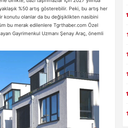
le birlikte, bazı taşınmazlar için 2027 yılında
aklaşık %50 artış gösterebilir. Peki, bu artış her
r konutu olanlar da bu değişiklikten nasibini
 Tüm bu merak edilenlere Tgrthaber.com Özel
ıtlayan Gayrimenkul Uzmanı Şenay Araç, önemli