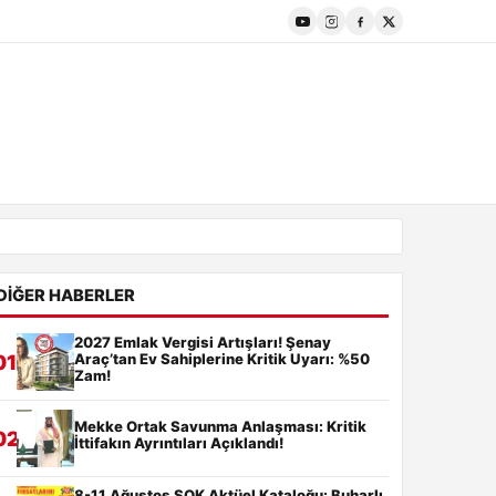
DIĞER HABERLER
2027 Emlak Vergisi Artışları! Şenay
Araç’tan Ev Sahiplerine Kritik Uyarı: %50
01
Zam!
Mekke Ortak Savunma Anlaşması: Kritik
02
İttifakın Ayrıntıları Açıklandı!
8-11 Ağustos ŞOK Aktüel Kataloğu: Buharlı