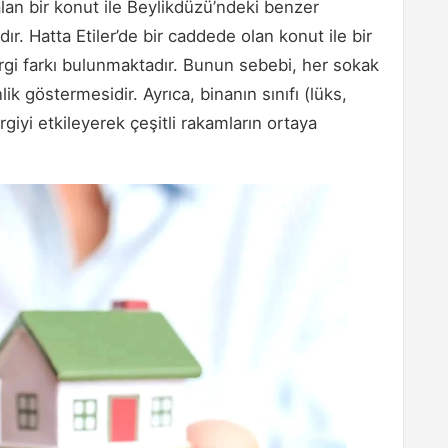
 alan bir konut ile Beylikdüzü’ndeki benzer
ır. Hatta Etiler’de bir caddede olan konut ile bir
rgi farkı bulunmaktadır. Bunun sebebi, her sokak
k göstermesidir. Ayrıca, binanın sınıfı (lüks,
rgiyi etkileyerek çeşitli rakamların ortaya