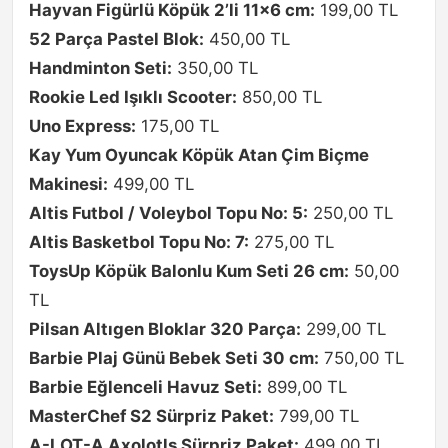
Hayvan Figürlü Köpük 2’li 11×6 cm:
199,00 TL
52 Parça Pastel Blok:
450,00 TL
Handminton Seti:
350,00 TL
Rookie Led Işıklı Scooter:
850,00 TL
Uno Express:
175,00 TL
Kay Yum Oyuncak Köpük Atan Çim Biçme
Makinesi:
499,00 TL
Altis Futbol / Voleybol Topu No: 5:
250,00 TL
Altis Basketbol Topu No: 7:
275,00 TL
ToysUp Köpük Balonlu Kum Seti 26 cm:
50,00
TL
Pilsan Altıgen Bloklar 320 Parça:
299,00 TL
Barbie Plaj Günü Bebek Seti 30 cm:
750,00 TL
Barbie Eğlenceli Havuz Seti:
899,00 TL
MasterChef S2 Sürpriz Paket:
799,00 TL
A-LOT-A Axolotls Sürpriz Paket:
499,00 TL