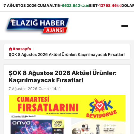
7 AĞUSTOS 2026 CUMA
ALTIN
6632.642
BIST
13798.46
DOLA
%2.16
%0
▾
▾
ANASAYFA
Anasayfa
ŞOK 8 Ağustos 2026 Aktüel Ürünler: Kaçırılmayacak Fırsatlar!
GÜNDEM
ŞOK 8 Ağustos 2026 Aktüel Ürünler:
EKONOMI
Kaçırılmayacak Fırsatlar!
SAĞLIK
7 Ağustos 2026 Cuma · 14:11
ALIŞVERIŞ