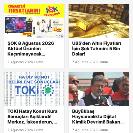
ŞOK 8 Ağustos 2026
UBS'den Altın Fiyatları
Aktüel Ürünler:
İçin Şok Tahmin: 5 Bin
Kaçırılmayacak
Dolar!
Fırsatlar!
7 Ağustos 2026 Cuma
7 Ağustos 2026 Cuma
TOKİ Hatay Konut Kura
Büyükbaş
Sonuçları Açıklandı!
Hayvancılıkta Dijital
Merkez, İskenderun,
Kimlik Devrimi! Bakan
Kırıkhan ve Diğer
Yumaklı Açıkladı
7 Ağustos 2026 Cuma
7 Ağustos 2026 Cuma
İlçelerdeki Listeler