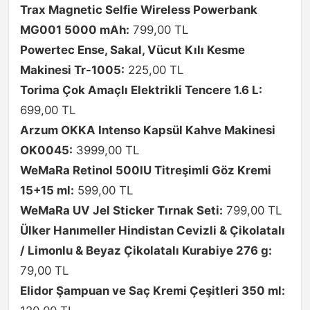
Trax Magnetic Selfie Wireless Powerbank
MG001 5000 mAh:
799,00 TL
Powertec Ense, Sakal, Vücut Kılı Kesme
Makinesi Tr-1005:
225,00 TL
Torima Çok Amaçlı Elektrikli Tencere 1.6 L:
699,00 TL
Arzum OKKA Intenso Kapsül Kahve Makinesi
OK0045:
3999,00 TL
WeMaRa Retinol 500IU Titreşimli Göz Kremi
15+15 ml:
599,00 TL
WeMaRa UV Jel Sticker Tırnak Seti:
799,00 TL
Ülker Hanımeller Hindistan Cevizli & Çikolatalı
/ Limonlu & Beyaz Çikolatalı Kurabiye 276 g:
79,00 TL
Elidor Şampuan ve Saç Kremi Çeşitleri 350 ml: