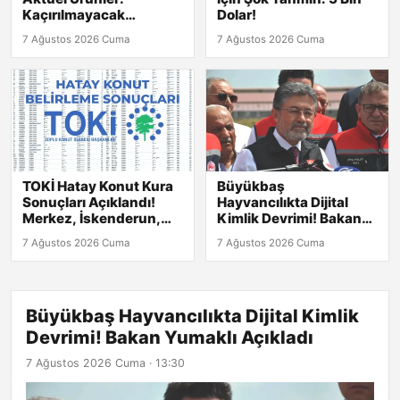
Kaçırılmayacak
Dolar!
Fırsatlar!
7 Ağustos 2026 Cuma
7 Ağustos 2026 Cuma
TOKİ Hatay Konut Kura
Büyükbaş
Sonuçları Açıklandı!
Hayvancılıkta Dijital
Merkez, İskenderun,
Kimlik Devrimi! Bakan
Kırıkhan ve Diğer
Yumaklı Açıkladı
7 Ağustos 2026 Cuma
7 Ağustos 2026 Cuma
İlçelerdeki Listeler
Burada
Büyükbaş Hayvancılıkta Dijital Kimlik
Devrimi! Bakan Yumaklı Açıkladı
7 Ağustos 2026 Cuma · 13:30