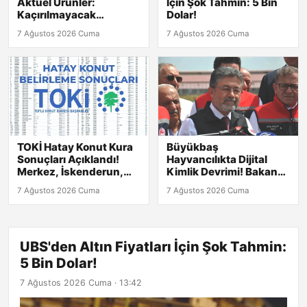
Aktüel Ürünler:
İçin Şok Tahmin: 5 Bin
Kaçırılmayacak
Dolar!
Fırsatlar!
7 Ağustos 2026 Cuma
7 Ağustos 2026 Cuma
TOKİ Hatay Konut Kura
Büyükbaş
Sonuçları Açıklandı!
Hayvancılıkta Dijital
Merkez, İskenderun,
Kimlik Devrimi! Bakan
Kırıkhan ve Diğer
Yumaklı Açıkladı
7 Ağustos 2026 Cuma
7 Ağustos 2026 Cuma
İlçelerdeki Listeler
Burada
UBS'den Altın Fiyatları İçin Şok Tahmin:
5 Bin Dolar!
7 Ağustos 2026 Cuma · 13:42