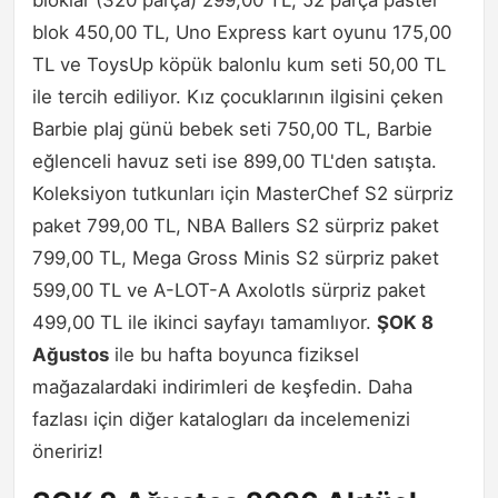
bloklar (320 parça) 299,00 TL, 52 parça pastel
blok 450,00 TL, Uno Express kart oyunu 175,00
TL ve ToysUp köpük balonlu kum seti 50,00 TL
ile tercih ediliyor. Kız çocuklarının ilgisini çeken
Barbie plaj günü bebek seti 750,00 TL, Barbie
eğlenceli havuz seti ise 899,00 TL'den satışta.
Koleksiyon tutkunları için MasterChef S2 sürpriz
paket 799,00 TL, NBA Ballers S2 sürpriz paket
799,00 TL, Mega Gross Minis S2 sürpriz paket
599,00 TL ve A-LOT-A Axolotls sürpriz paket
499,00 TL ile ikinci sayfayı tamamlıyor.
ŞOK 8
Ağustos
ile bu hafta boyunca fiziksel
mağazalardaki indirimleri de keşfedin. Daha
fazlası için diğer katalogları da incelemenizi
öneririz!