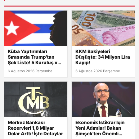
Küba Yaptırımları
KKM Bakiyeleri
Sırasında Trump'tan
Düşüşte: 34 Milyon Lira
Şok Liste! 5 Kuruluş ve
Kayıp!
8 Kişi Hedefte
6 Ağustos 2026 Perşembe
6 Ağustos 2026 Perşembe
Merkez Bankası
Ekonomik İstikrar İçin
Rezervleri 1,8 Milyar
Yeni Adımlar! Bakan
Dolar Arttı! İşte Detaylar
Şimşek'ten Önemli