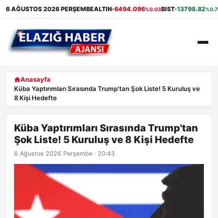
6 AĞUSTOS 2026 PERŞEMBE
ALTIN
6494.096
BIST
13798.82
%0.03
%0.7
▾
▾
ANASAYFA
Anasayfa
Küba Yaptırımları Sırasında Trump'tan Şok Liste! 5 Kuruluş ve
8 Kişi Hedefte
GÜNDEM
EKONOMI
Küba Yaptırımları Sırasında Trump'tan
Şok Liste! 5 Kuruluş ve 8 Kişi Hedefte
SAĞLIK
6 Ağustos 2026 Perşembe · 20:43
ALIŞVERIŞ