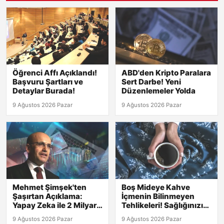
Öğrenci Affı Açıklandı!
ABD'den Kripto Paralara
Başvuru Şartları ve
Sert Darbe! Yeni
Detaylar Burada!
Düzenlemeler Yolda
9 Ağustos 2026 Pazar
9 Ağustos 2026 Pazar
Mehmet Şimşek'ten
Boş Mideye Kahve
Şaşırtan Açıklama:
İçmenin Bilinmeyen
Yapay Zeka ile 2 Milyar
Tehlikeleri! Sağlığınızı
Liralık Kamu Harcama
Etkileyebilecek 5 Sonuç
9 Ağustos 2026 Pazar
9 Ağustos 2026 Pazar
Riski Tespit Edildi!