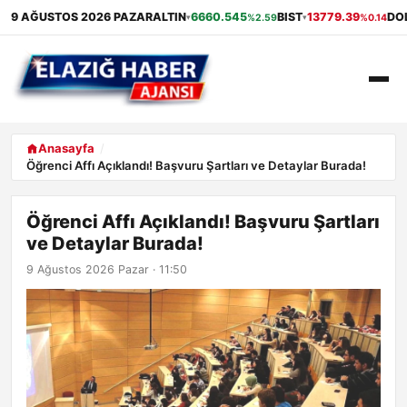
9 AĞUSTOS 2026 PAZAR
ALTIN
6660.545
BIST
13779.39
DO
%2.59
%0.14
▾
▾
ANASAYFA
Anasayfa
Öğrenci Affı Açıklandı! Başvuru Şartları ve Detaylar Burada!
GÜNDEM
Öğrenci Affı Açıklandı! Başvuru Şartları
EKONOMI
ve Detaylar Burada!
SAĞLIK
9 Ağustos 2026 Pazar · 11:50
ALIŞVERIŞ