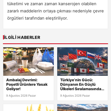
tüketimi ve zaman zaman kanserojen olabilen
zararlı maddelerin ortaya çıkması nedeniyle çevre
örgütleri tarafından eleştiriliyor.
İLGILI HABERLER
Ambalaj Devrimi:
Türkiye’nin Gücü:
Poşetli Ürünlere Yasak
Dünyanın En Güçlü
Geliyor!
Ülkeleri Sıralamasında
Kaçıncı?
9 Ağustos 2026 Pazar
9 Ağustos 2026 Pazar