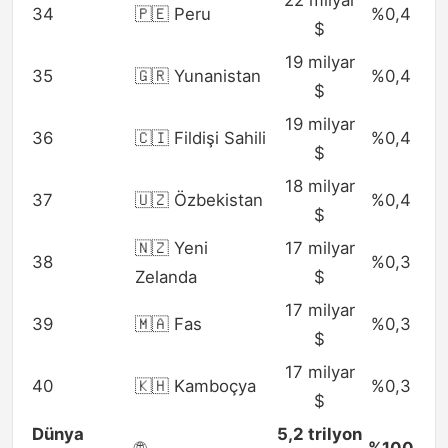
34
🇵🇪 Peru
%0,4
$
19 milyar
35
🇬🇷 Yunanistan
%0,4
$
19 milyar
36
🇨🇮 Fildişi Sahili
%0,4
$
18 milyar
37
🇺🇿 Özbekistan
%0,4
$
🇳🇿 Yeni
17 milyar
38
%0,3
Zelanda
$
17 milyar
39
🇲🇦 Fas
%0,3
$
17 milyar
40
🇰🇭 Kamboçya
%0,3
$
Dünya
5,2 trilyon
🌐
%100