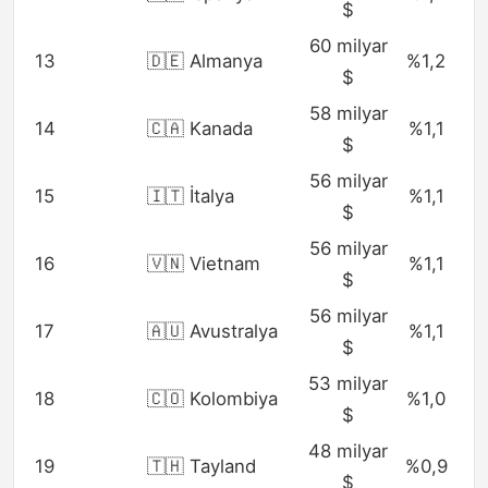
$
60 milyar
13
🇩🇪 Almanya
%1,2
$
58 milyar
14
🇨🇦 Kanada
%1,1
$
56 milyar
15
🇮🇹 İtalya
%1,1
$
56 milyar
16
🇻🇳 Vietnam
%1,1
$
56 milyar
17
🇦🇺 Avustralya
%1,1
$
53 milyar
18
🇨🇴 Kolombiya
%1,0
$
48 milyar
19
🇹🇭 Tayland
%0,9
$