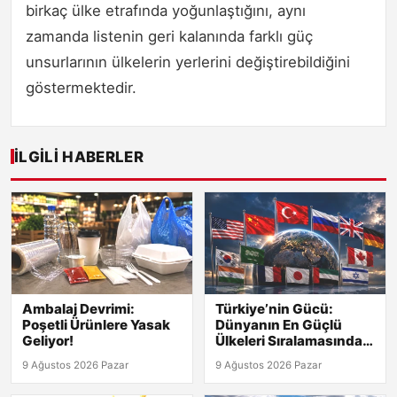
birkaç ülke etrafında yoğunlaştığını, aynı
zamanda listenin geri kalanında farklı güç
unsurlarının ülkelerin yerlerini değiştirebildiğini
göstermektedir.
İLGILI HABERLER
Ambalaj Devrimi:
Türkiye’nin Gücü:
Poşetli Ürünlere Yasak
Dünyanın En Güçlü
Geliyor!
Ülkeleri Sıralamasında
Kaçıncı?
9 Ağustos 2026 Pazar
9 Ağustos 2026 Pazar