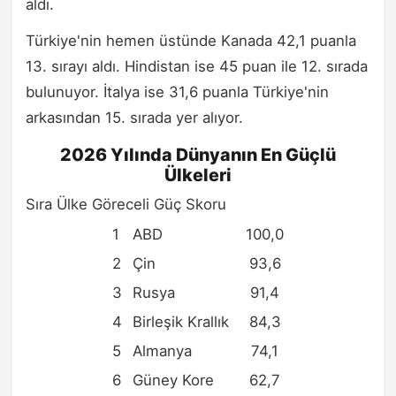
aldı.
Türkiye'nin hemen üstünde Kanada 42,1 puanla
13. sırayı aldı. Hindistan ise 45 puan ile 12. sırada
bulunuyor. İtalya ise 31,6 puanla Türkiye'nin
arkasından 15. sırada yer alıyor.
2026 Yılında Dünyanın En Güçlü
Ülkeleri
Sıra Ülke Göreceli Güç Skoru
1
ABD
100,0
2
Çin
93,6
3
Rusya
91,4
4
Birleşik Krallık
84,3
5
Almanya
74,1
6
Güney Kore
62,7