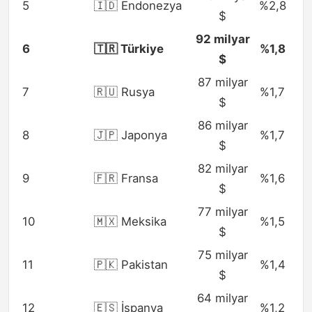
5
🇮🇩 Endonezya
%2,8
$
92 milyar
6
🇹🇷 Türkiye
%1,8
$
87 milyar
7
🇷🇺 Rusya
%1,7
$
86 milyar
8
🇯🇵 Japonya
%1,7
$
82 milyar
9
🇫🇷 Fransa
%1,6
$
77 milyar
10
🇲🇽 Meksika
%1,5
$
75 milyar
11
🇵🇰 Pakistan
%1,4
$
64 milyar
12
🇪🇸 İspanya
%1,2