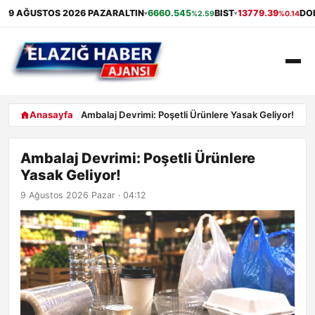
9 AĞUSTOS 2026 PAZAR
ALTIN
6660.545
BIST
13779.39
DO
%2.59
%0.14
▾
▾
ANASAYFA
Anasayfa
Ambalaj Devrimi: Poşetli Ürünlere Yasak Geliyor!
GÜNDEM
Ambalaj Devrimi: Poşetli Ürünlere
Yasak Geliyor!
EKONOMI
9 Ağustos 2026 Pazar · 04:12
SAĞLIK
ALIŞVERIŞ