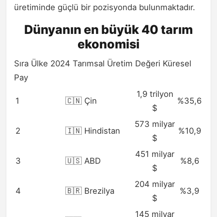
üretiminde güçlü bir pozisyonda bulunmaktadır.
Dünyanın en büyük 40 tarım
ekonomisi
Sıra Ülke 2024 Tarımsal Üretim Değeri Küresel
Pay
1,9 trilyon
1
🇨🇳 Çin
%35,6
$
573 milyar
2
🇮🇳 Hindistan
%10,9
$
451 milyar
3
🇺🇸 ABD
%8,6
$
204 milyar
4
🇧🇷 Brezilya
%3,9
$
145 milyar