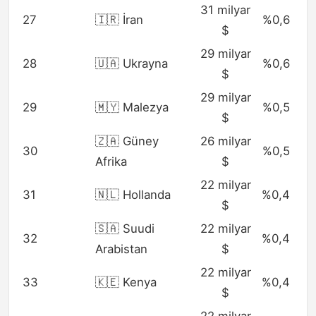
31 milyar
27
🇮🇷 İran
%0,6
$
29 milyar
28
🇺🇦 Ukrayna
%0,6
$
29 milyar
29
🇲🇾 Malezya
%0,5
$
🇿🇦 Güney
26 milyar
30
%0,5
Afrika
$
22 milyar
31
🇳🇱 Hollanda
%0,4
$
🇸🇦 Suudi
22 milyar
32
%0,4
Arabistan
$
22 milyar
33
🇰🇪 Kenya
%0,4
$
22 milyar