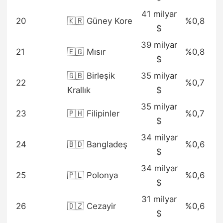
41 milyar
20
🇰🇷 Güney Kore
%0,8
$
39 milyar
21
🇪🇬 Mısır
%0,8
$
🇬🇧 Birleşik
35 milyar
22
%0,7
Krallık
$
35 milyar
23
🇵🇭 Filipinler
%0,7
$
34 milyar
24
🇧🇩 Bangladeş
%0,6
$
34 milyar
25
🇵🇱 Polonya
%0,6
$
31 milyar
26
🇩🇿 Cezayir
%0,6
$