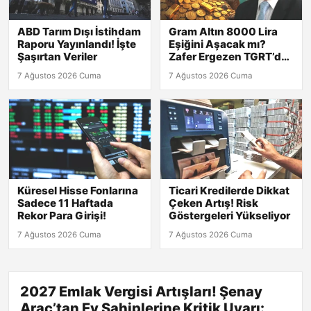
ABD Tarım Dışı İstihdam
Gram Altın 8000 Lira
Raporu Yayınlandı! İşte
Eşiğini Aşacak mı?
Şaşırtan Veriler
Zafer Ergezen TGRT’de
Yanıtlıyor!
7 Ağustos 2026 Cuma
7 Ağustos 2026 Cuma
Küresel Hisse Fonlarına
Ticari Kredilerde Dikkat
Sadece 11 Haftada
Çeken Artış! Risk
Rekor Para Girişi!
Göstergeleri Yükseliyor
7 Ağustos 2026 Cuma
7 Ağustos 2026 Cuma
2027 Emlak Vergisi Artışları! Şenay
Araç’tan Ev Sahiplerine Kritik Uyarı: