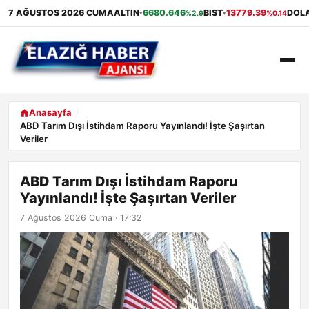
7 AĞUSTOS 2026 CUMA
ALTIN
6680.646
BIST
13779.39
DOL
%2.9
%0.14
▾
▾
ANASAYFA
Anasayfa
ABD Tarım Dışı İstihdam Raporu Yayınlandı! İşte Şaşırtan
Veriler
GÜNDEM
EKONOMI
ABD Tarım Dışı İstihdam Raporu
Yayınlandı! İşte Şaşırtan Veriler
SAĞLIK
7 Ağustos 2026 Cuma · 17:32
ALIŞVERIŞ