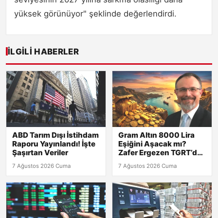
yüksek görünüyor" şeklinde değerlendirdi.
İLGILI HABERLER
ABD Tarım Dışı İstihdam
Gram Altın 8000 Lira
Raporu Yayınlandı! İşte
Eşiğini Aşacak mı?
Şaşırtan Veriler
Zafer Ergezen TGRT’de
Yanıtlıyor!
7 Ağustos 2026 Cuma
7 Ağustos 2026 Cuma