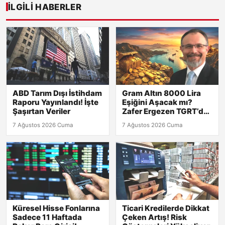
İLGILI HABERLER
ABD Tarım Dışı İstihdam
Gram Altın 8000 Lira
Raporu Yayınlandı! İşte
Eşiğini Aşacak mı?
Şaşırtan Veriler
Zafer Ergezen TGRT’de
Yanıtlıyor!
7 Ağustos 2026 Cuma
7 Ağustos 2026 Cuma
Küresel Hisse Fonlarına
Ticari Kredilerde Dikkat
Sadece 11 Haftada
Çeken Artış! Risk