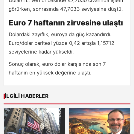
Dolar/TL, veri öncesinde 47,7050 civarında işlem
görürken, sonrasında 47,7033 seviyesine düştü.
Euro 7 haftanın zirvesine ulaştı
Dolardaki zayıflık, euroya da güç kazandırdı.
Euro/dolar paritesi yüzde 0,42 artışla 1,15712
seviyelerine kadar yükseldi.
Sonuç olarak, euro dolar karşısında son 7
haftanın en yüksek değerine ulaştı.
İLGILI HABERLER