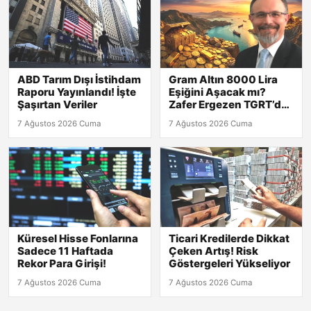
ABD Tarım Dışı İstihdam
Gram Altın 8000 Lira
Raporu Yayınlandı! İşte
Eşiğini Aşacak mı?
Şaşırtan Veriler
Zafer Ergezen TGRT’de
Yanıtlıyor!
7 Ağustos 2026 Cuma
7 Ağustos 2026 Cuma
Küresel Hisse Fonlarına
Ticari Kredilerde Dikkat
Sadece 11 Haftada
Çeken Artış! Risk
Rekor Para Girişi!
Göstergeleri Yükseliyor
7 Ağustos 2026 Cuma
7 Ağustos 2026 Cuma