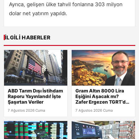
Ayrıca, gelişen ülke tahvil fonlarına 303 milyon
dolar net yatırım yapıldı.
İLGILI HABERLER
ABD Tarım Dışı İstihdam
Gram Altın 8000 Lira
Raporu Yayınlandı! İşte
Eşiğini Aşacak mı?
Şaşırtan Veriler
Zafer Ergezen TGRT’de
Yanıtlıyor!
7 Ağustos 2026 Cuma
7 Ağustos 2026 Cuma