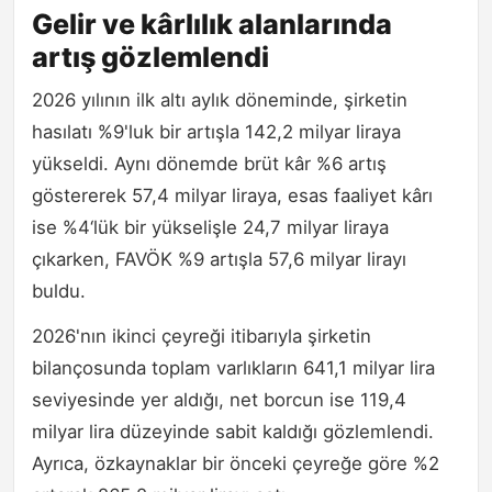
Gelir ve kârlılık alanlarında
artış gözlemlendi
2026 yılının ilk altı aylık döneminde, şirketin
hasılatı %9'luk bir artışla 142,2 milyar liraya
yükseldi. Aynı dönemde brüt kâr %6 artış
göstererek 57,4 milyar liraya, esas faaliyet kârı
ise %4‘lük bir yükselişle 24,7 milyar liraya
çıkarken, FAVÖK %9 artışla 57,6 milyar lirayı
buldu.
2026'nın ikinci çeyreği itibarıyla şirketin
bilançosunda toplam varlıkların 641,1 milyar lira
seviyesinde yer aldığı, net borcun ise 119,4
milyar lira düzeyinde sabit kaldığı gözlemlendi.
Ayrıca, özkaynaklar bir önceki çeyreğe göre %2