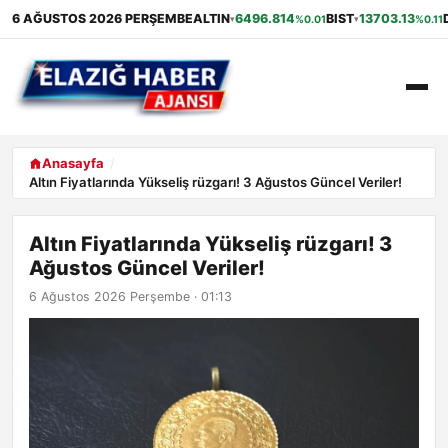
6 AĞUSTOS 2026 PERŞEMBE
ALTIN
6496.814
BIST
13703.13
%0.01
%0.11
▾
▾
ANASAYFA
Anasayfa
Altın Fiyatlarında Yükseliş rüzgarı! 3 Ağustos Güncel Veriler!
GÜNDEM
Altın Fiyatlarında Yükseliş rüzgarı! 3
EKONOMI
Ağustos Güncel Veriler!
SAĞLIK
6 Ağustos 2026 Perşembe · 01:13
ALIŞVERIŞ