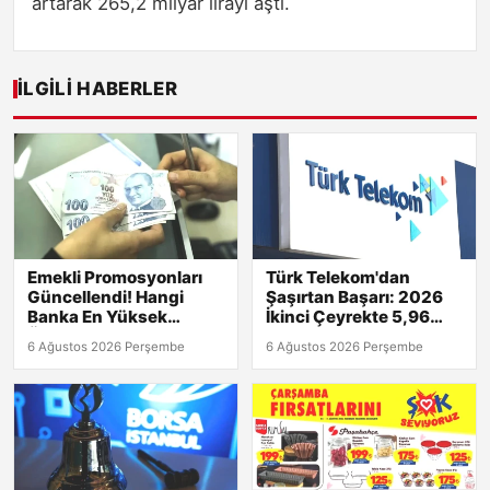
artarak 265,2 milyar lirayı aştı.
İLGILI HABERLER
Emekli Promosyonları
Türk Telekom'dan
Güncellendi! Hangi
Şaşırtan Başarı: 2026
Banka En Yüksek
İkinci Çeyrekte 5,96
Ödemeyi Yapıyor?
Milyar TL Net Kâr!
6 Ağustos 2026 Perşembe
6 Ağustos 2026 Perşembe