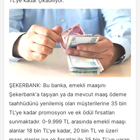
TL'ye kadar çıkabiliyor.
ŞEKERBANK: Bu banka, emekli maaşını
Şekerbank'a taşıyan ya da mevcut maaş ödeme
taahhüdünü yenilemiş olan müşterilerine 35 bin
TL'ye kadar promosyon ve ek ödül fırsatları
sunmaktadır. 0-9.999 TL arasında emekli maaşı
alanlar 18 bin TL'ye kadar, 20 bin TL ve üzeri
maaş alanlar ise ek fırsatlar ile 35 bin TL'ye varan