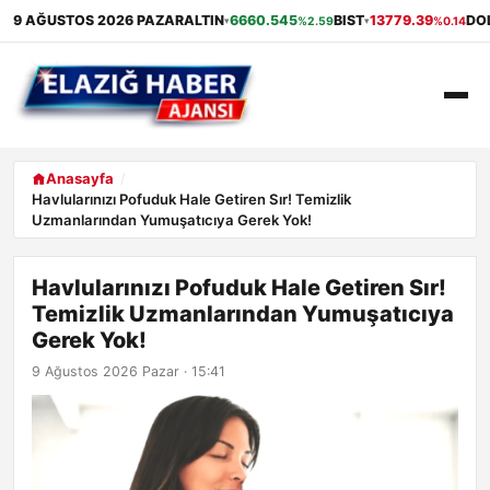
9 AĞUSTOS 2026 PAZAR
ALTIN
6660.545
BIST
13779.39
DO
%2.59
%0.14
▾
▾
ANASAYFA
Anasayfa
Havlularınızı Pofuduk Hale Getiren Sır! Temizlik
Uzmanlarından Yumuşatıcıya Gerek Yok!
GÜNDEM
EKONOMI
Havlularınızı Pofuduk Hale Getiren Sır!
Temizlik Uzmanlarından Yumuşatıcıya
SAĞLIK
Gerek Yok!
9 Ağustos 2026 Pazar · 15:41
ALIŞVERIŞ