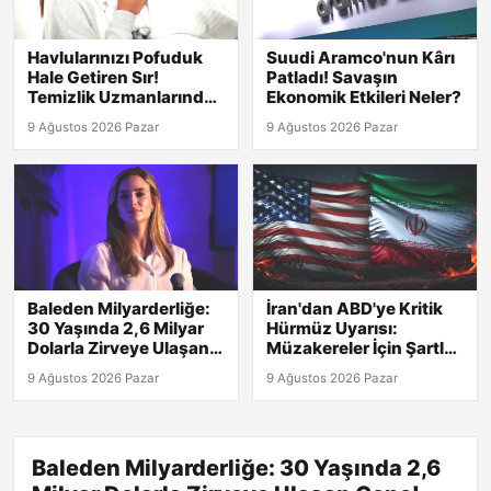
Havlularınızı Pofuduk
Suudi Aramco'nun Kârı
Hale Getiren Sır!
Patladı! Savaşın
Temizlik Uzmanlarından
Ekonomik Etkileri Neler?
Yumuşatıcıya Gerek
9 Ağustos 2026 Pazar
9 Ağustos 2026 Pazar
Yok!
Baleden Milyarderliğe:
İran'dan ABD'ye Kritik
30 Yaşında 2,6 Milyar
Hürmüz Uyarısı:
Dolarla Zirveye Ulaşan
Müzakereler İçin Şartlar
Genç!
Belirlendi!
9 Ağustos 2026 Pazar
9 Ağustos 2026 Pazar
Baleden Milyarderliğe: 30 Yaşında 2,6