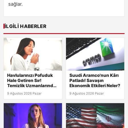
sağlar.
İLGILI HABERLER
Havlularınızı Pofuduk
Suudi Aramco'nun Kârı
Hale Getiren Sır!
Patladı! Savaşın
Temizlik Uzmanlarından
Ekonomik Etkileri Neler?
Yumuşatıcıya Gerek
9 Ağustos 2026 Pazar
9 Ağustos 2026 Pazar
Yok!