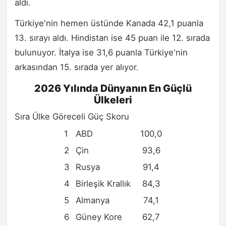
aldı.
Türkiye'nin hemen üstünde Kanada 42,1 puanla
13. sırayı aldı. Hindistan ise 45 puan ile 12. sırada
bulunuyor. İtalya ise 31,6 puanla Türkiye'nin
arkasından 15. sırada yer alıyor.
2026 Yılında Dünyanın En Güçlü
Ülkeleri
Sıra Ülke Göreceli Güç Skoru
1
ABD
100,0
2
Çin
93,6
3
Rusya
91,4
4
Birleşik Krallık
84,3
5
Almanya
74,1
6
Güney Kore
62,7