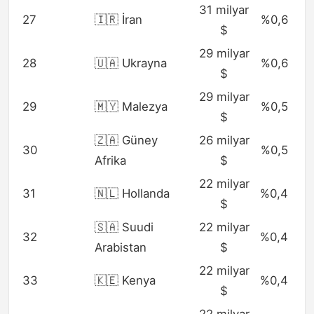
31 milyar
27
🇮🇷 İran
%0,6
$
29 milyar
28
🇺🇦 Ukrayna
%0,6
$
29 milyar
29
🇲🇾 Malezya
%0,5
$
🇿🇦 Güney
26 milyar
30
%0,5
Afrika
$
22 milyar
31
🇳🇱 Hollanda
%0,4
$
🇸🇦 Suudi
22 milyar
32
%0,4
Arabistan
$
22 milyar
33
🇰🇪 Kenya
%0,4
$
22 milyar