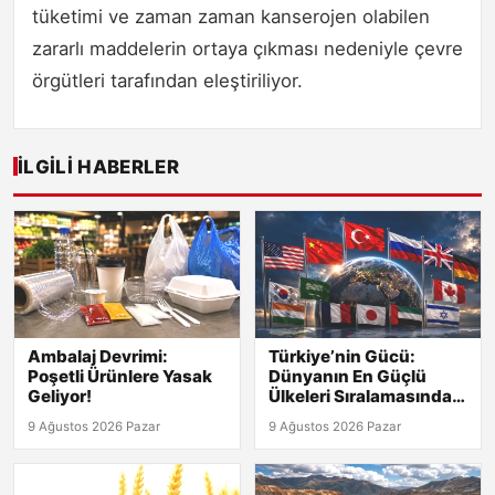
tüketimi ve zaman zaman kanserojen olabilen
zararlı maddelerin ortaya çıkması nedeniyle çevre
örgütleri tarafından eleştiriliyor.
İLGILI HABERLER
Ambalaj Devrimi:
Türkiye’nin Gücü:
Poşetli Ürünlere Yasak
Dünyanın En Güçlü
Geliyor!
Ülkeleri Sıralamasında
Kaçıncı?
9 Ağustos 2026 Pazar
9 Ağustos 2026 Pazar