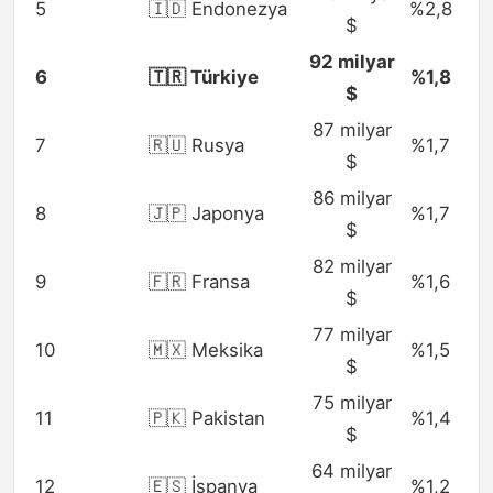
5
🇮🇩 Endonezya
%2,8
$
92 milyar
6
🇹🇷 Türkiye
%1,8
$
87 milyar
7
🇷🇺 Rusya
%1,7
$
86 milyar
8
🇯🇵 Japonya
%1,7
$
82 milyar
9
🇫🇷 Fransa
%1,6
$
77 milyar
10
🇲🇽 Meksika
%1,5
$
75 milyar
11
🇵🇰 Pakistan
%1,4
$
64 milyar
12
🇪🇸 İspanya
%1,2