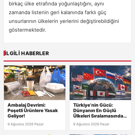
birkaç ülke etrafında yoğunlaştığını, aynı
zamanda listenin geri kalanında farklı güç
unsurlarının ülkelerin yerlerini değiştirebildiğini
göstermektedir.
İLGILI HABERLER
Ambalaj Devrimi:
Türkiye’nin Gücü:
Poşetli Ürünlere Yasak
Dünyanın En Güçlü
Geliyor!
Ülkeleri Sıralamasında
Kaçıncı?
9 Ağustos 2026 Pazar
9 Ağustos 2026 Pazar