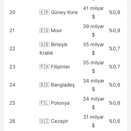
41 milyar
20
🇰🇷 Güney Kore
%0,8
$
39 milyar
21
🇪🇬 Mısır
%0,8
$
🇬🇧 Birleşik
35 milyar
22
%0,7
Krallık
$
35 milyar
23
🇵🇭 Filipinler
%0,7
$
34 milyar
24
🇧🇩 Bangladeş
%0,6
$
34 milyar
25
🇵🇱 Polonya
%0,6
$
31 milyar
26
🇩🇿 Cezayir
%0,6
$