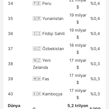
34
🇵🇪 Peru
%0,4
$
19 milyar
35
🇬🇷 Yunanistan
%0,4
$
19 milyar
36
🇨🇮 Fildişi Sahili
%0,4
$
18 milyar
37
🇺🇿 Özbekistan
%0,4
$
🇳🇿 Yeni
17 milyar
38
%0,3
Zelanda
$
17 milyar
39
🇲🇦 Fas
%0,3
$
17 milyar
40
🇰🇭 Kamboçya
%0,3
$
Dünya
5,2 trilyon
🌐
%100