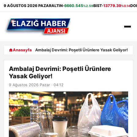
9 AĞUSTOS 2026 PAZAR
ALTIN
6660.545
BIST
13779.39
DO
%2.59
%0.14
▾
▾
ANASAYFA
Anasayfa
Ambalaj Devrimi: Poşetli Ürünlere Yasak Geliyor!
GÜNDEM
Ambalaj Devrimi: Poşetli Ürünlere
Yasak Geliyor!
EKONOMI
9 Ağustos 2026 Pazar · 04:12
SAĞLIK
ALIŞVERIŞ