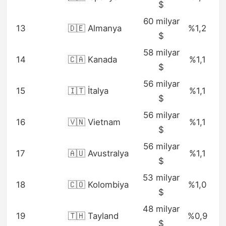
$
60 milyar
13
🇩🇪 Almanya
%1,2
$
58 milyar
14
🇨🇦 Kanada
%1,1
$
56 milyar
15
🇮🇹 İtalya
%1,1
$
56 milyar
16
🇻🇳 Vietnam
%1,1
$
56 milyar
17
🇦🇺 Avustralya
%1,1
$
53 milyar
18
🇨🇴 Kolombiya
%1,0
$
48 milyar
19
🇹🇭 Tayland
%0,9
$