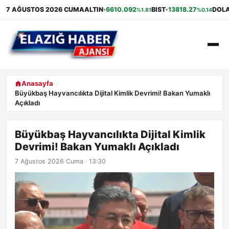
7 AĞUSTOS 2026 CUMA
ALTIN
6610.092
BIST
13818.27
DOL
%1.81
%0.14
▾
▾
ANASAYFA
Anasayfa
Büyükbaş Hayvancılıkta Dijital Kimlik Devrimi! Bakan Yumaklı
Açıkladı
GÜNDEM
EKONOMI
Büyükbaş Hayvancılıkta Dijital Kimlik
Devrimi! Bakan Yumaklı Açıkladı
SAĞLIK
7 Ağustos 2026 Cuma · 13:30
ALIŞVERIŞ