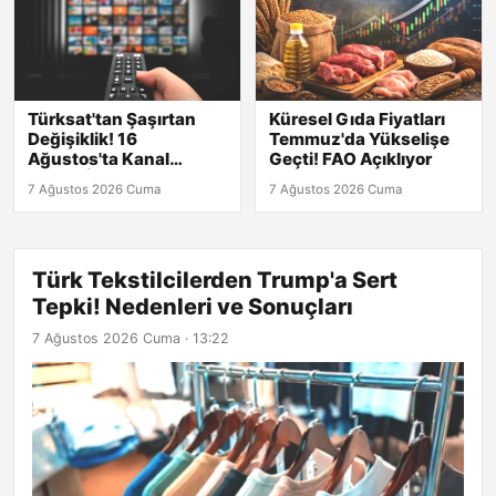
Türksat'tan Şaşırtan
Küresel Gıda Fiyatları
Değişiklik! 16
Temmuz'da Yükselişe
Ağustos'ta Kanal
Geçti! FAO Açıklıyor
Arama İhtiyacı
7 Ağustos 2026 Cuma
7 Ağustos 2026 Cuma
Doğacak!
Türk Tekstilcilerden Trump'a Sert
Tepki! Nedenleri ve Sonuçları
7 Ağustos 2026 Cuma · 13:22