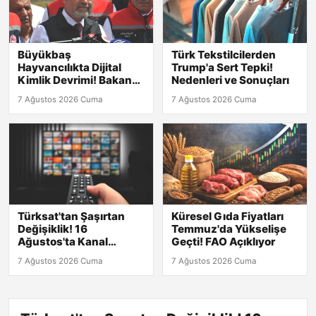
Büyükbaş
Türk Tekstilcilerden
Hayvancılıkta Dijital
Trump'a Sert Tepki!
Kimlik Devrimi! Bakan
Nedenleri ve Sonuçları
Yumaklı Açıkladı
7 Ağustos 2026 Cuma
7 Ağustos 2026 Cuma
Türksat'tan Şaşırtan
Küresel Gıda Fiyatları
Değişiklik! 16
Temmuz'da Yükselişe
Ağustos'ta Kanal
Geçti! FAO Açıklıyor
Arama İhtiyacı
7 Ağustos 2026 Cuma
7 Ağustos 2026 Cuma
Doğacak!