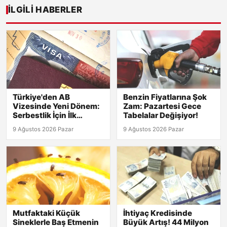
İLGILI HABERLER
Türkiye'den AB
Benzin Fiyatlarına Şok
Vizesinde Yeni Dönem:
Zam: Pazartesi Gece
Serbestlik İçin İlk
Tabelalar Değişiyor!
Adımlar Atıldı!
9 Ağustos 2026 Pazar
9 Ağustos 2026 Pazar
Mutfaktaki Küçük
İhtiyaç Kredisinde
Sineklerle Baş Etmenin
Büyük Artış! 44 Milyon