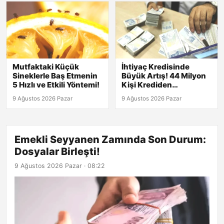
Mutfaktaki Küçük
İhtiyaç Kredisinde
Sineklerle Baş Etmenin
Büyük Artış! 44 Milyon
5 Hızlı ve Etkili Yöntemi!
Kişi Krediden
Yararlanıyor
9 Ağustos 2026 Pazar
9 Ağustos 2026 Pazar
Emekli Seyyanen Zamında Son Durum:
Dosyalar Birleşti!
9 Ağustos 2026 Pazar · 08:22