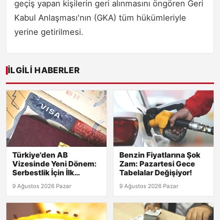
geçiş yapan kişilerin geri alınmasını öngören Geri
Kabul Anlaşması'nın (GKA) tüm hükümleriyle
yerine getirilmesi.
İLGILI HABERLER
Türkiye'den AB
Benzin Fiyatlarına Şok
Vizesinde Yeni Dönem:
Zam: Pazartesi Gece
Serbestlik İçin İlk
Tabelalar Değişiyor!
Adımlar Atıldı!
9 Ağustos 2026 Pazar
9 Ağustos 2026 Pazar