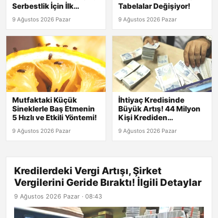
Serbestlik İçin İlk
Tabelalar Değişiyor!
Adımlar Atıldı!
9 Ağustos 2026 Pazar
9 Ağustos 2026 Pazar
Mutfaktaki Küçük
İhtiyaç Kredisinde
Sineklerle Baş Etmenin
Büyük Artış! 44 Milyon
5 Hızlı ve Etkili Yöntemi!
Kişi Krediden
Yararlanıyor
9 Ağustos 2026 Pazar
9 Ağustos 2026 Pazar
Kredilerdeki Vergi Artışı, Şirket
Vergilerini Geride Bıraktı! İlgili Detaylar
9 Ağustos 2026 Pazar · 08:43