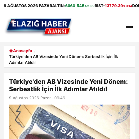
9 AĞUSTOS 2026 PAZAR
ALTIN
6660.545
BIST
13779.39
DO
%2.59
%0.14
▾
▾
ANASAYFA
Anasayfa
Türkiye'den AB Vizesinde Yeni Dönem: Serbestlik İçin İlk
Adımlar Atıldı!
GÜNDEM
EKONOMI
Türkiye'den AB Vizesinde Yeni Dönem:
Serbestlik İçin İlk Adımlar Atıldı!
SAĞLIK
9 Ağustos 2026 Pazar · 09:46
ALIŞVERIŞ