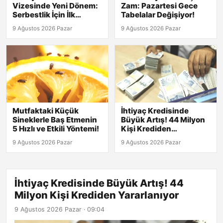
Vizesinde Yeni Dönem:
Zam: Pazartesi Gece
Serbestlik İçin İlk
Tabelalar Değişiyor!
Adımlar Atıldı!
9 Ağustos 2026 Pazar
9 Ağustos 2026 Pazar
Mutfaktaki Küçük
İhtiyaç Kredisinde
Sineklerle Baş Etmenin
Büyük Artış! 44 Milyon
5 Hızlı ve Etkili Yöntemi!
Kişi Krediden
Yararlanıyor
9 Ağustos 2026 Pazar
9 Ağustos 2026 Pazar
İhtiyaç Kredisinde Büyük Artış! 44
Milyon Kişi Krediden Yararlanıyor
9 Ağustos 2026 Pazar · 09:04