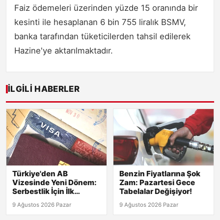
Faiz ödemeleri üzerinden yüzde 15 oranında bir
kesinti ile hesaplanan 6 bin 755 liralık BSMV,
banka tarafından tüketicilerden tahsil edilerek
Hazine'ye aktarılmaktadır.
İLGILI HABERLER
Türkiye'den AB
Benzin Fiyatlarına Şok
Vizesinde Yeni Dönem:
Zam: Pazartesi Gece
Serbestlik İçin İlk
Tabelalar Değişiyor!
Adımlar Atıldı!
9 Ağustos 2026 Pazar
9 Ağustos 2026 Pazar