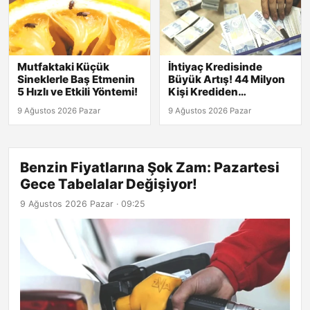
Mutfaktaki Küçük
İhtiyaç Kredisinde
Sineklerle Baş Etmenin
Büyük Artış! 44 Milyon
5 Hızlı ve Etkili Yöntemi!
Kişi Krediden
Yararlanıyor
9 Ağustos 2026 Pazar
9 Ağustos 2026 Pazar
Benzin Fiyatlarına Şok Zam: Pazartesi
Gece Tabelalar Değişiyor!
9 Ağustos 2026 Pazar · 09:25