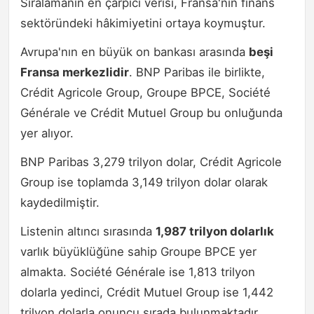
Sıralamanın en çarpıcı verisi, Fransa'nın finans
sektöründeki hâkimiyetini ortaya koymuştur.
Avrupa'nın en büyük on bankası arasında
beşi
Fransa merkezlidir
. BNP Paribas ile birlikte,
Crédit Agricole Group, Groupe BPCE, Société
Générale ve Crédit Mutuel Group bu onluğunda
yer alıyor.
BNP Paribas 3,279 trilyon dolar, Crédit Agricole
Group ise toplamda 3,149 trilyon dolar olarak
kaydedilmiştir.
Listenin altıncı sırasında
1,987 trilyon dolarlık
varlık büyüklüğüne sahip Groupe BPCE yer
almakta. Société Générale ise 1,813 trilyon
dolarla yedinci, Crédit Mutuel Group ise 1,442
trilyon dolarla onuncu sırada bulunmaktadır.