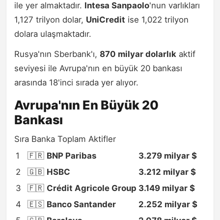
ile yer almaktadır.
Intesa Sanpaolo
'nun varlıkları
1,127 trilyon dolar,
UniCredit
ise 1,022 trilyon
dolara ulaşmaktadır.
Rusya'nın Sberbank'ı,
870 milyar dolarlık
aktif
seviyesi ile Avrupa'nın en büyük 20 bankası
arasında 18'inci sırada yer alıyor.
Avrupa'nın En Büyük 20
Bankası
Sıra Banka Toplam Aktifler
1
🇫🇷
BNP Paribas
3.279 milyar $
2
🇬🇧
HSBC
3.212 milyar $
3
🇫🇷
Crédit Agricole Group
3.149 milyar $
4
🇪🇸
Banco Santander
2.252 milyar $