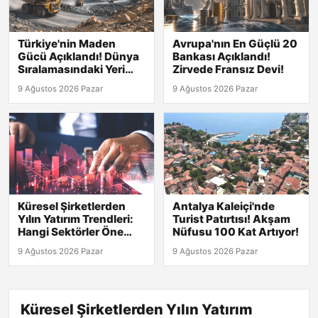
Türkiye'nin Maden
Avrupa'nın En Güçlü 20
Gücü Açıklandı! Dünya
Bankası Açıklandı!
Sıralamasındaki Yeri
Zirvede Fransız Devi!
Şaşırtıyor!
9 Ağustos 2026 Pazar
9 Ağustos 2026 Pazar
Küresel Şirketlerden
Antalya Kaleiçi'nde
Yılın Yatırım Trendleri:
Turist Patırtısı! Akşam
Hangi Sektörler Öne
Nüfusu 100 Kat Artıyor!
Çıkıyor?
9 Ağustos 2026 Pazar
9 Ağustos 2026 Pazar
Küresel Şirketlerden Yılın Yatırım