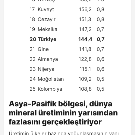
17
Kuveyt
156,2
0,8
18
Cezayir
151,3
0,8
19
Meksika
147,2
0,7
20
Türkiye
144,4
0,7
21
Gine
141,8
0,7
22
Almanya
122,8
0,6
23
Nijerya
115,1
0,6
24
Moğolistan
109,2
0,5
25
Kolombiya
108,8
0,5
Asya-Pasifik bölgesi, dünya
mineral üretiminin yarısından
fazlasını gerçekleştiriyor
Üretimin ülkeler bazında yoğunlaşmasının yanı