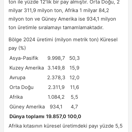
ton ile yüzde 12'lik bir pay almıştır. Orta Doğu, 2
milyar 311,9 milyon ton, Afrika 1 milyar 84,2
milyon ton ve Güney Amerika ise 934,1 milyon
ton üretimle sıralamayı tamamlamaktadır.
Bölge 2024 üretimi (milyon metrik ton) Küresel
pay (%)
Asya-Pasifik
9.998,7
50,3
Kuzey Amerika
3.149,8
15,9
Avrupa
2.378,3
12,0
Orta Doğu
2.311,9
11,6
Afrika
1.084,2
5,5
Güney Amerika
934,1
4,7
Dünya toplamı
19.857,0
100,0
Afrika kıtasının küresel üretimdeki payı yüzde 5,5