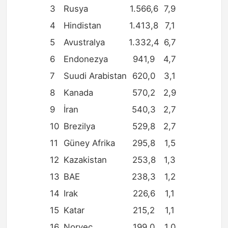
3
Rusya
1.566,6
7,9
4
Hindistan
1.413,8
7,1
5
Avustralya
1.332,4
6,7
6
Endonezya
941,9
4,7
7
Suudi Arabistan
620,0
3,1
8
Kanada
570,2
2,9
9
İran
540,3
2,7
10
Brezilya
529,8
2,7
11
Güney Afrika
295,8
1,5
12
Kazakistan
253,8
1,3
13
BAE
238,3
1,2
14
Irak
226,6
1,1
15
Katar
215,2
1,1
16
Norveç
199,0
1,0