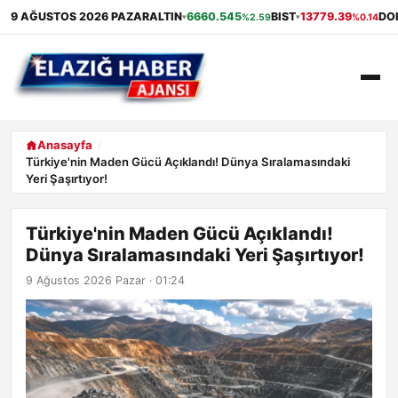
9 AĞUSTOS 2026 PAZAR
ALTIN
6660.545
BIST
13779.39
DO
%2.59
%0.14
▾
▾
ANASAYFA
Anasayfa
Türkiye'nin Maden Gücü Açıklandı! Dünya Sıralamasındaki
Yeri Şaşırtıyor!
GÜNDEM
EKONOMI
Türkiye'nin Maden Gücü Açıklandı!
Dünya Sıralamasındaki Yeri Şaşırtıyor!
SAĞLIK
9 Ağustos 2026 Pazar · 01:24
ALIŞVERIŞ