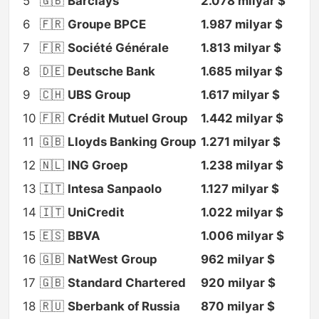
5
🇬🇧
Barclays
2.078 milyar $
6
🇫🇷
Groupe BPCE
1.987 milyar $
7
🇫🇷
Société Générale
1.813 milyar $
8
🇩🇪
Deutsche Bank
1.685 milyar $
9
🇨🇭
UBS Group
1.617 milyar $
10
🇫🇷
Crédit Mutuel Group
1.442 milyar $
11
🇬🇧
Lloyds Banking Group
1.271 milyar $
12
🇳🇱
ING Groep
1.238 milyar $
13
🇮🇹
Intesa Sanpaolo
1.127 milyar $
14
🇮🇹
UniCredit
1.022 milyar $
15
🇪🇸
BBVA
1.006 milyar $
16
🇬🇧
NatWest Group
962 milyar $
17
🇬🇧
Standard Chartered
920 milyar $
18
🇷🇺
Sberbank of Russia
870 milyar $