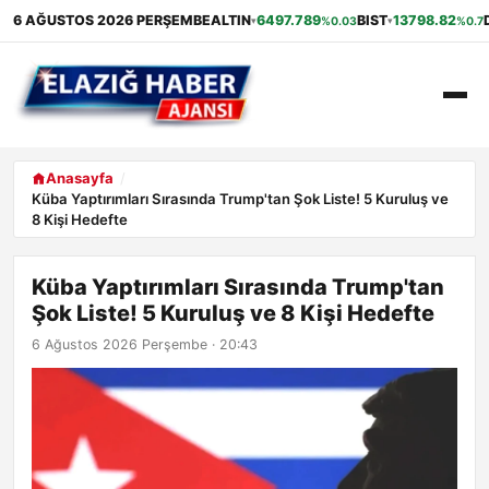
6 AĞUSTOS 2026 PERŞEMBE
ALTIN
6497.789
BIST
13798.82
%0.03
%0.7
▾
▾
ANASAYFA
Anasayfa
Küba Yaptırımları Sırasında Trump'tan Şok Liste! 5 Kuruluş ve
8 Kişi Hedefte
GÜNDEM
EKONOMI
Küba Yaptırımları Sırasında Trump'tan
Şok Liste! 5 Kuruluş ve 8 Kişi Hedefte
SAĞLIK
6 Ağustos 2026 Perşembe · 20:43
ALIŞVERIŞ