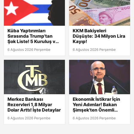
Küba Yaptırımları
KKM Bakiyeleri
Sırasında Trump'tan
Düşüşte: 34 Milyon Lira
Şok Liste! 5 Kuruluş ve
Kayıp!
8 Kişi Hedefte
6 Ağustos 2026 Perşembe
6 Ağustos 2026 Perşembe
Merkez Bankası
Ekonomik İstikrar İçin
Rezervleri 1,8 Milyar
Yeni Adımlar! Bakan
Dolar Arttı! İşte Detaylar
Şimşek'ten Önemli
Açıklamalar
6 Ağustos 2026 Perşembe
6 Ağustos 2026 Perşembe