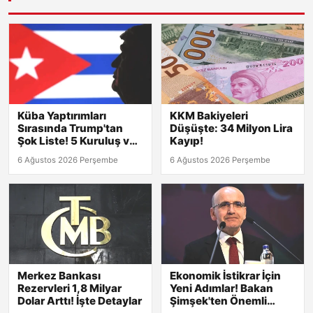
Küba Yaptırımları
KKM Bakiyeleri
Sırasında Trump'tan
Düşüşte: 34 Milyon Lira
Şok Liste! 5 Kuruluş ve
Kayıp!
8 Kişi Hedefte
6 Ağustos 2026 Perşembe
6 Ağustos 2026 Perşembe
Merkez Bankası
Ekonomik İstikrar İçin
Rezervleri 1,8 Milyar
Yeni Adımlar! Bakan
Dolar Arttı! İşte Detaylar
Şimşek'ten Önemli