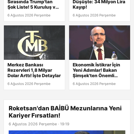
Sırasında Trump'tan
Düşüşte: 34 Milyon Lira
Şok Liste! 5 Kuruluş ve
Kayıp!
8 Kişi Hedefte
6 Ağustos 2026 Perşembe
6 Ağustos 2026 Perşembe
Merkez Bankası
Ekonomik İstikrar İçin
Rezervleri 1,8 Milyar
Yeni Adımlar! Bakan
Dolar Arttı! İşte Detaylar
Şimşek'ten Önemli
Açıklamalar
6 Ağustos 2026 Perşembe
6 Ağustos 2026 Perşembe
Roketsan'dan BAİBÜ Mezunlarına Yeni
Kariyer Fırsatları!
6 Ağustos 2026 Perşembe · 19:19