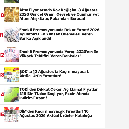
Altın Fiyatlarında Şok Değişim! 8 Ağustos
2026 Güncel Gram, Çeyrek ve Cumhuriyet
10
Altını Alış-Satış Rakamları Burada!
Emekli Promosyonunda Rekor Fırsat! 2026
Ağustos'ta En Yüksek Ödemeleri Veren
11
Banka Açıklandı!
Emekli Promosyonunda Yarış: 2026'nın En
12
Yüksek Teklifini Veren Bankalar!
ŞOK'ta 12 Ağustos'ta Kaçırılmayacak
13
Aktüel Ürün Fırsatları!
TOKİ'den Dikkat Çeken Açıklama! Fiyatlar
315 Bin TL'den Başlıyor, Peşin Alımda
14
İndirim Fırsatı!
BİM'den Kaçırılmayacak Fırsatlar! 16
15
Ağustos 2026 Aktüel Ürünler Kataloğu