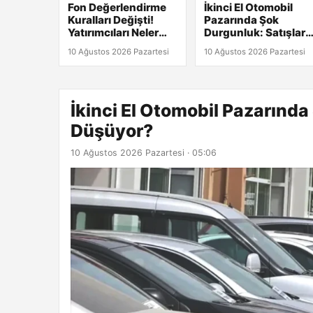
Fon Değerlendirme
İkinci El Otomobil
Kuralları Değişti!
Pazarında Şok
Yatırımcıları Neler
Durgunluk: Satışlar
Bekliyor?
Neden Düşüyor?
10 Ağustos 2026 Pazartesi
10 Ağustos 2026 Pazartesi
İkinci El Otomobil Pazarında
Düşüyor?
10 Ağustos 2026 Pazartesi · 05:06