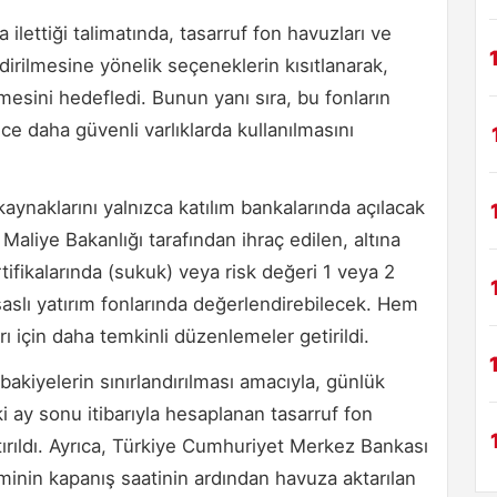
 ilettiği talimatında, tasarruf fon havuzları ve
dirilmesine yönelik seçeneklerin kısıtlanarak,
nmesini hedefledi. Bunun yanı sıra, bu fonların
örece daha güvenli varlıklarda kullanılmasını
aynaklarını yalnızca katılım bankalarında açılacak
Maliye Bakanlığı tarafından ihraç edilen, altına
rtifikalarında (sukuk) veya risk değeri 1 veya 2
esaslı yatırım fonlarında değerlendirebilecek. Hem
ı için daha temkinli düzenlemeler getirildi.
bakiyelerin sınırlandırılması amacıyla, günlük
ki ay sonu itibarıyla hesaplanan tasarruf fon
rıldı. Ayrıca, Türkiye Cumhuriyet Merkez Bankası
minin kapanış saatinin ardından havuza aktarılan