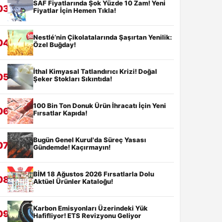
SAF Fiyatlarında Şok Yüzde 10 Zam! Yeni
03
Fiyatlar İçin Hemen Tıkla!
Nestlé’nin Çikolatalarında Şaşırtan Yenilik:
04
Özel Buğday!
İthal Kimyasal Tatlandırıcı Krizi! Doğal
05
Şeker Stokları Sıkıntıda!
100 Bin Ton Donuk Ürün İhracatı İçin Yeni
06
Fırsatlar Kapıda!
Bugün Genel Kurul'da Süreç Yasası
07
Gündemde! Kaçırmayın!
BİM 18 Ağustos 2026 Fırsatlarla Dolu
08
Aktüel Ürünler Kataloğu!
Karbon Emisyonları Üzerindeki Yük
09
Hafifliyor! ETS Revizyonu Geliyor