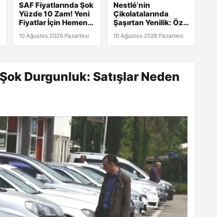
SAF Fiyatlarında Şok
Nestlé’nin
Yüzde 10 Zam! Yeni
Çikolatalarında
Fiyatlar İçin Hemen
Şaşırtan Yenilik: Özel
Tıkla!
Buğday!
10 Ağustos 2026 Pazartesi
10 Ağustos 2026 Pazartesi
 Şok Durgunluk: Satışlar Neden