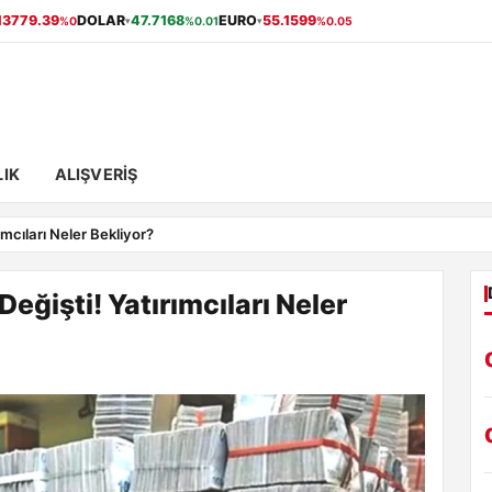
13779.39
DOLAR
47.7168
EURO
55.1599
%0
%0.01
%0.05
▾
▾
IK
ALIŞVERIŞ
ımcıları Neler Bekliyor?
eğişti! Yatırımcıları Neler