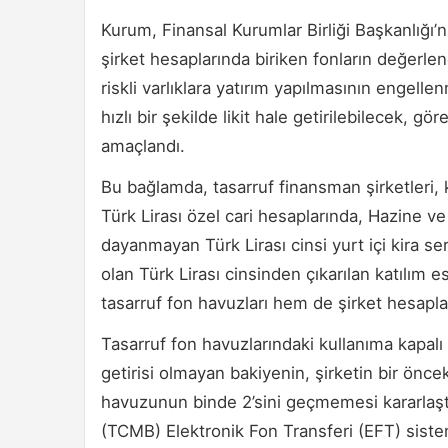
Kurum, Finansal Kurumlar Birliği Başkanlığı’na
şirket hesaplarında biriken fonların değerlen
riskli varlıklara yatırım yapılmasının engelle
hızlı bir şekilde likit hale getirilebilecek, g
amaçlandı.
Bu bağlamda, tasarruf finansman şirketleri, k
Türk Lirası özel cari hesaplarında, Hazine ve 
dayanmayan Türk Lirası cinsi yurt içi kira se
olan Türk Lirası cinsinden çıkarılan katılım 
tasarruf fon havuzları hem de şirket hesaplar
Tasarruf fon havuzlarındaki kullanıma kapalı 
getirisi olmayan bakiyenin, şirketin bir önce
havuzunun binde 2’sini geçmemesi kararlaştı
(TCMB) Elektronik Fon Transferi (EFT) siste