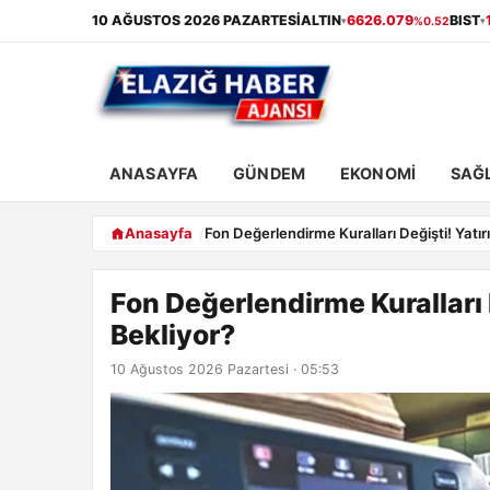
10 AĞUSTOS 2026 PAZARTESI
ALTIN
6626.079
BIST
%0.52
▾
▾
ANASAYFA
GÜNDEM
EKONOMI
SAĞL
Anasayfa
Fon Değerlendirme Kuralları Değişti! Yatır
Fon Değerlendirme Kuralları D
Bekliyor?
10 Ağustos 2026 Pazartesi · 05:53