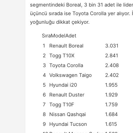
segmentindeki Boreal, 3 bin 31 adet ile lider
üçüncü sırada ise Toyota Corolla yer alıyor. 
yoğunluğu dikkat çekiyor.
SıraModelAdet
1
Renault Boreal
3.031
2
Togg T10X
2.841
3
Toyota Corolla
2.408
4
Volkswagen Taigo
2.402
5
Hyundai i20
1.955
6
Renault Duster
1.929
7
Togg T10F
1.759
8
Nissan Qashqai
1.684
9
Hyundai Tucson
1.615