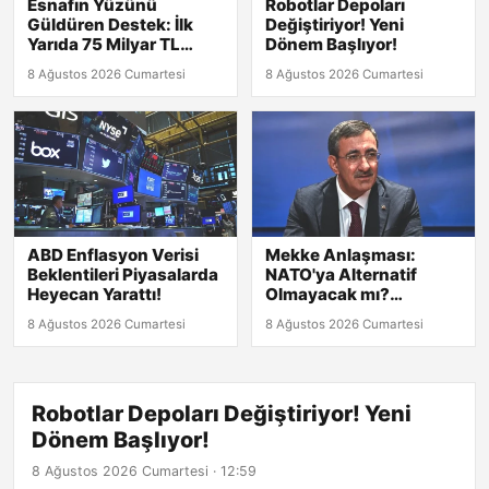
Esnafın Yüzünü
Robotlar Depoları
Güldüren Destek: İlk
Değiştiriyor! Yeni
Yarıda 75 Milyar TL
Dönem Başlıyor!
Finansman!
8 Ağustos 2026 Cumartesi
8 Ağustos 2026 Cumartesi
ABD Enflasyon Verisi
Mekke Anlaşması:
Beklentileri Piyasalarda
NATO'ya Alternatif
Heyecan Yarattı!
Olmayacak mı?
Cumhurbaşkanı
8 Ağustos 2026 Cumartesi
8 Ağustos 2026 Cumartesi
Yardımcısı Yılmaz
Açıklıyor!
Robotlar Depoları Değiştiriyor! Yeni
Dönem Başlıyor!
8 Ağustos 2026 Cumartesi · 12:59