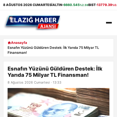
8 AĞUSTOS 2026 CUMARTESI
ALTIN
6660.545
BIST
13779.39
%2.59
%0.
▾
▾
ANASAYFA
Anasayfa
Esnafın Yüzünü Güldüren Destek: İlk Yarıda 75 Milyar TL
Finansman!
GÜNDEM
EKONOMI
Esnafın Yüzünü Güldüren Destek: İlk
Yarıda 75 Milyar TL Finansman!
SAĞLIK
8 Ağustos 2026 Cumartesi · 13:33
ALIŞVERIŞ