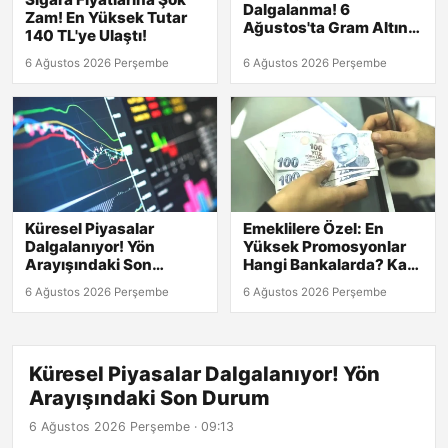
Dalgalanma! 6
Zam! En Yüksek Tutar
Ağustos'ta Gram Altın
140 TL'ye Ulaştı!
6,500 TL'yi Geçti!
Çeyrek Altın Ne Kadar?
6 Ağustos 2026 Perşembe
6 Ağustos 2026 Perşembe
Küresel Piyasalar
Emeklilere Özel: En
Dalgalanıyor! Yön
Yüksek Promosyonlar
Arayışındaki Son
Hangi Bankalarda? Kaç
Durum
TL?
6 Ağustos 2026 Perşembe
6 Ağustos 2026 Perşembe
Küresel Piyasalar Dalgalanıyor! Yön
Arayışındaki Son Durum
6 Ağustos 2026 Perşembe · 09:13