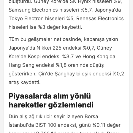
oluşturdu. Güney Kore'de SK Hynix hisseleri %9,
Samsung Electronics hisseleri %5,7, Japonya'da
Tokyo Electron hisseleri %5, Renesas Electronics
hisseleri ise %3 değer kaybetti.
Tüm bu gelişmeler neticesinde, kapanışa yakın
Japonya'da Nikkei 225 endeksi %0,7, Güney
Kore'de Kospi endeksi %3,7 ve Hong Kong'da
Hang Seng endeksi %1,8 oranında düşüş
gösterirken, Çin'de Şanghay bileşik endeksi %0,2
artış kaydetti.
Piyasalarda alım yönlü
hareketler gözlemlendi
Dün alış ağırlıklı bir seyir izleyen Borsa
İstanbul'da BIST 100 endeksi, günü %0,11 değer