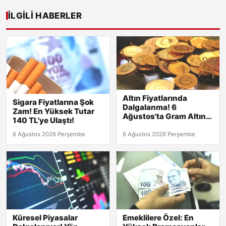
İLGILI HABERLER
Altın Fiyatlarında
Sigara Fiyatlarına Şok
Dalgalanma! 6
Zam! En Yüksek Tutar
Ağustos'ta Gram Altın
140 TL'ye Ulaştı!
6,500 TL'yi Geçti!
Çeyrek Altın Ne Kadar?
6 Ağustos 2026 Perşembe
6 Ağustos 2026 Perşembe
Küresel Piyasalar
Emeklilere Özel: En