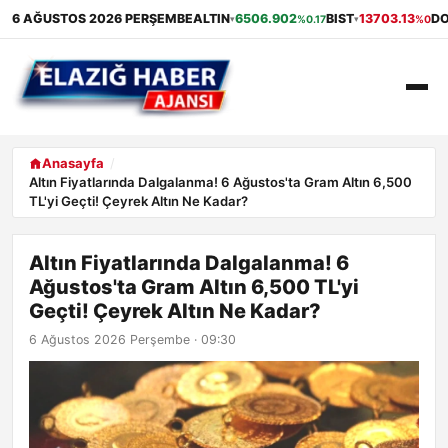
6 AĞUSTOS 2026 PERŞEMBE
ALTIN
6506.902
BIST
13703.13
D
%0.17
%0
▾
▾
ANASAYFA
Anasayfa
Altın Fiyatlarında Dalgalanma! 6 Ağustos'ta Gram Altın 6,500
TL'yi Geçti! Çeyrek Altın Ne Kadar?
GÜNDEM
EKONOMI
Altın Fiyatlarında Dalgalanma! 6
Ağustos'ta Gram Altın 6,500 TL'yi
SAĞLIK
Geçti! Çeyrek Altın Ne Kadar?
6 Ağustos 2026 Perşembe · 09:30
ALIŞVERIŞ