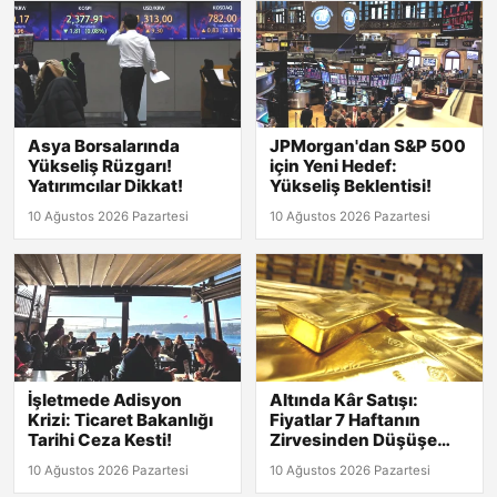
Asya Borsalarında
JPMorgan'dan S&P 500
Yükseliş Rüzgarı!
için Yeni Hedef:
Yatırımcılar Dikkat!
Yükseliş Beklentisi!
10 Ağustos 2026 Pazartesi
10 Ağustos 2026 Pazartesi
İşletmede Adisyon
Altında Kâr Satışı:
Krizi: Ticaret Bakanlığı
Fiyatlar 7 Haftanın
Tarihi Ceza Kesti!
Zirvesinden Düşüşe
Geçti!
10 Ağustos 2026 Pazartesi
10 Ağustos 2026 Pazartesi