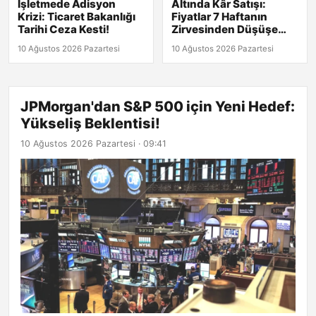
İşletmede Adisyon
Altında Kâr Satışı:
Krizi: Ticaret Bakanlığı
Fiyatlar 7 Haftanın
Tarihi Ceza Kesti!
Zirvesinden Düşüşe
Geçti!
10 Ağustos 2026 Pazartesi
10 Ağustos 2026 Pazartesi
JPMorgan'dan S&P 500 için Yeni Hedef:
Yükseliş Beklentisi!
10 Ağustos 2026 Pazartesi · 09:41