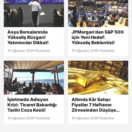
Asya Borsalarında
JPMorgan'dan S&P 500
Yükseliş Rüzgarı!
için Yeni Hedef:
Yatırımcılar Dikkat!
Yükseliş Beklentisi!
10 Ağustos 2026 Pazartesi
10 Ağustos 2026 Pazartesi
İşletmede Adisyon
Altında Kâr Satışı:
Krizi: Ticaret Bakanlığı
Fiyatlar 7 Haftanın
Tarihi Ceza Kesti!
Zirvesinden Düşüşe
Geçti!
10 Ağustos 2026 Pazartesi
10 Ağustos 2026 Pazartesi