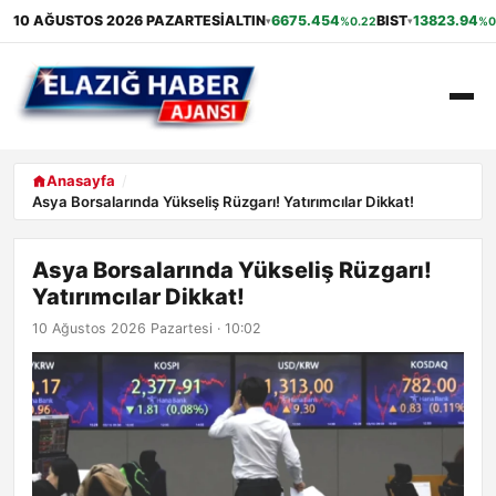
10 AĞUSTOS 2026 PAZARTESI
ALTIN
6675.454
BIST
13823.94
%0.22
%0
▾
▾
ANASAYFA
Anasayfa
Asya Borsalarında Yükseliş Rüzgarı! Yatırımcılar Dikkat!
GÜNDEM
Asya Borsalarında Yükseliş Rüzgarı!
EKONOMI
Yatırımcılar Dikkat!
SAĞLIK
10 Ağustos 2026 Pazartesi · 10:02
ALIŞVERIŞ