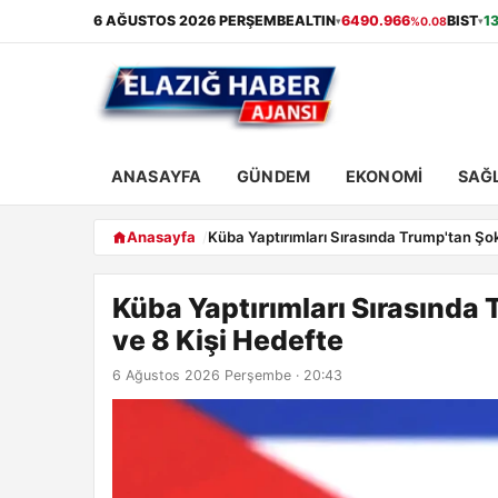
6 AĞUSTOS 2026 PERŞEMBE
ALTIN
6490.966
BIST
1
%0.08
▾
▾
ANASAYFA
GÜNDEM
EKONOMI
SAĞL
Anasayfa
Küba Yaptırımları Sırasında Trump'tan Şok
Küba Yaptırımları Sırasında 
ve 8 Kişi Hedefte
6 Ağustos 2026 Perşembe · 20:43