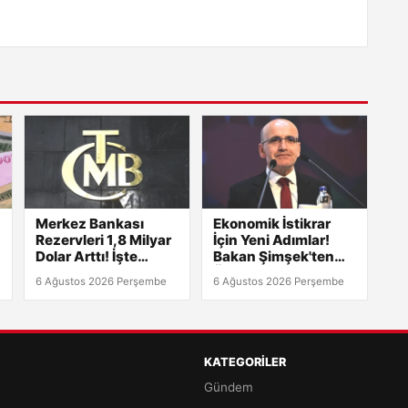
Merkez Bankası
Ekonomik İstikrar
Rezervleri 1,8 Milyar
İçin Yeni Adımlar!
Dolar Arttı! İşte
Bakan Şimşek'ten
Detaylar
Önemli Açıklamalar
6 Ağustos 2026 Perşembe
6 Ağustos 2026 Perşembe
KATEGORILER
Gündem