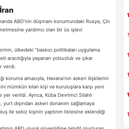
İran
zamanda ABD'nin düşmanı konumundaki Rusya, Çin
önetmesine yardımcı olan bir üs işlevi
erinin, ülkedeki "baskıcı politikaları uygulama
ti aracılığıyla yaşanan yolsuzluk ve çıkar
r verdi.
i koruma amacıyla, Havana'nın askeri ilişkilerini
ni mümkün kılan kişi ve kuruluşlara karşı yeni
yer verildi. Ayrıca, Küba Devrimci Silahlı
ne, yurt dışından askeri donanım sağlamaya
ş ile sekiz kişinin yaptırım listesine eklendiği
timin ABD ulusal güvenliğine tehdit oluşturan