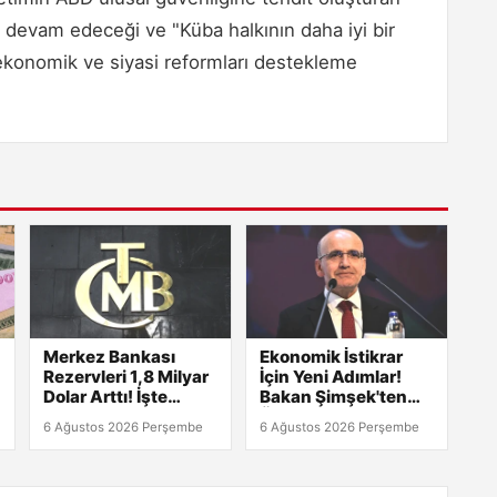
ya devam edeceği ve "Küba halkının daha iyi bir
ekonomik ve siyasi reformları destekleme
Merkez Bankası
Ekonomik İstikrar
Rezervleri 1,8 Milyar
İçin Yeni Adımlar!
Dolar Arttı! İşte
Bakan Şimşek'ten
Detaylar
Önemli Açıklamalar
6 Ağustos 2026 Perşembe
6 Ağustos 2026 Perşembe