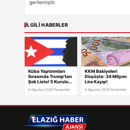
gerilemiştir.
İLGILI HABERLER
Küba Yaptırımları
KKM Bakiyeleri
Sırasında Trump'tan
Düşüşte: 34 Milyon
Şok Liste! 5 Kuruluş
Lira Kayıp!
ve 8 Kişi Hedefte
6 Ağustos 2026 Perşembe
6 Ağustos 2026 Perşembe