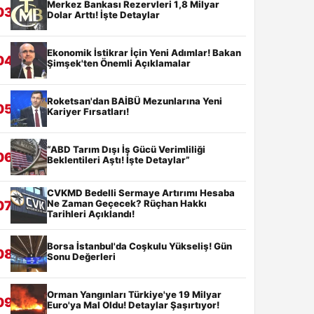
Merkez Bankası Rezervleri 1,8 Milyar
03
Dolar Arttı! İşte Detaylar
Ekonomik İstikrar İçin Yeni Adımlar! Bakan
04
Şimşek'ten Önemli Açıklamalar
Roketsan'dan BAİBÜ Mezunlarına Yeni
05
Kariyer Fırsatları!
“ABD Tarım Dışı İş Gücü Verimliliği
06
Beklentileri Aştı! İşte Detaylar”
CVKMD Bedelli Sermaye Artırımı Hesaba
Ne Zaman Geçecek? Rüçhan Hakkı
07
Tarihleri Açıklandı!
Borsa İstanbul'da Coşkulu Yükseliş! Gün
08
Sonu Değerleri
Orman Yangınları Türkiye'ye 19 Milyar
09
Euro'ya Mal Oldu! Detaylar Şaşırtıyor!