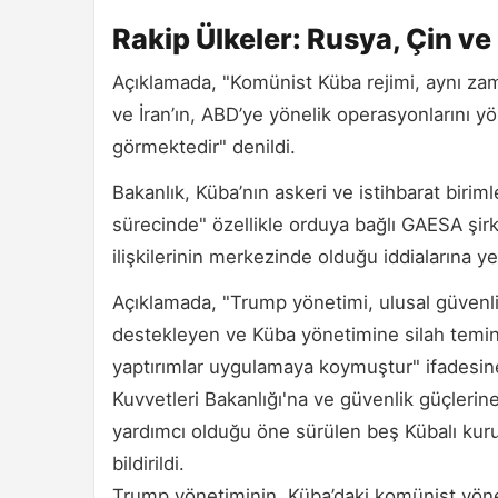
Rakip Ülkeler: Rusya, Çin ve 
Açıklamada, "Komünist Küba rejimi, aynı 
ve İran’ın, ABD’ye yönelik operasyonlarını y
görmektedir" denildi.
Bakanlık, Küba’nın askeri ve istihbarat biriml
sürecinde" özellikle orduya bağlı GAESA şirke
ilişkilerinin merkezinde olduğu iddialarına ye
Açıklamada, "Trump yönetimi, ulusal güvenliğ
destekleyen ve Küba yönetimine silah temini
yaptırımlar uygulamaya koymuştur" ifadesine 
Kuvvetleri Bakanlığı'na ve güvenlik güçleri
yardımcı olduğu öne sürülen beş Kübalı kurulu
bildirildi.
Trump yönetiminin, Küba’daki komünist yöne