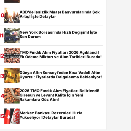
ABD'de İşsizlik Maaşı Başvurularında Şok
10
Artış! İşte Detaylar
New York Borsası'nda Hızlı Değişim! İşte
11
Son Durum
TMO Fındık Alım Fiyatları 2026 Açıklandı!
12
Ek Ödeme Miktarı ve Alım Tarihleri Burada!
Dünya Altın Konseyi'nden Kısa Vadeli Altın
13
Uyarısı: Fiyatlarda Dalgalanma Bekleniyor!
2026 TMO Fındık Alım Fiyatları Belirlendi!
Giresun ve Levant Kalite İçin Yeni
14
Rakamlara Göz Atın!
Merkez Bankası Rezervleri Hızla
15
Yükseliyor! Detaylar Burada!