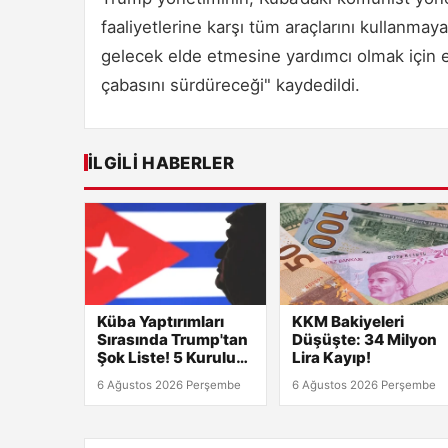
faaliyetlerine karşı tüm araçlarını kullanma
gelecek elde etmesine yardımcı olmak için 
çabasını sürdüreceği" kaydedildi.
İLGILI HABERLER
Küba Yaptırımları
KKM Bakiyeleri
Sırasında Trump'tan
Düşüşte: 34 Milyon
Şok Liste! 5 Kuruluş
Lira Kayıp!
ve 8 Kişi Hedefte
6 Ağustos 2026 Perşembe
6 Ağustos 2026 Perşembe