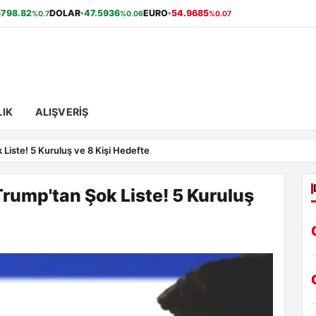
3798.82
DOLAR
47.5936
EURO
54.9685
%0.7
%0.06
%0.07
▾
▾
IK
ALIŞVERIŞ
 Liste! 5 Kuruluş ve 8 Kişi Hedefte
Trump'tan Şok Liste! 5 Kuruluş