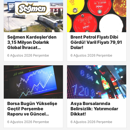
Seğmen Kardeşler'den
Brent Petrol Fiyatı Dibi
3,15 Milyon Dolarlık
Gördü! Varil Fiyatı 79,91
Global İhracat
Dolar!
Sözleşmesi!
6 Ağustos 2026 Perşembe
6 Ağustos 2026 Perşembe
Borsa Bugün Yükselişe
Asya Borsalarında
Geçti! Perşembe
Belirsizlik: Yatırımcılar
Raporu ve Güncel
Dikkat!
Rakamlar Burada!
6 Ağustos 2026 Perşembe
6 Ağustos 2026 Perşembe