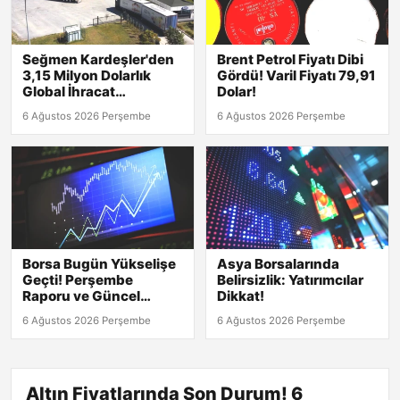
Seğmen Kardeşler'den
Brent Petrol Fiyatı Dibi
3,15 Milyon Dolarlık
Gördü! Varil Fiyatı 79,91
Global İhracat
Dolar!
Sözleşmesi!
6 Ağustos 2026 Perşembe
6 Ağustos 2026 Perşembe
Borsa Bugün Yükselişe
Asya Borsalarında
Geçti! Perşembe
Belirsizlik: Yatırımcılar
Raporu ve Güncel
Dikkat!
Rakamlar Burada!
6 Ağustos 2026 Perşembe
6 Ağustos 2026 Perşembe
Altın Fiyatlarında Son Durum! 6