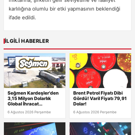
miktarına, şirketin gelir seviyesine ve faaliyet
karlılığına olumlu bir etki yapmasının beklendiği
ifade edildi.
İLGILI HABERLER
Seğmen Kardeşler'den
Brent Petrol Fiyatı Dibi
3,15 Milyon Dolarlık
Gördü! Varil Fiyatı 79,91
Global İhracat
Dolar!
Sözleşmesi!
6 Ağustos 2026 Perşembe
6 Ağustos 2026 Perşembe