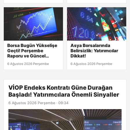
Borsa Bugün Yükselişe
Asya Borsalarında
Geçti! Perşembe
Belirsizlik: Yatırımcılar
Raporu ve Güncel
Dikkat!
Rakamlar Burada!
6 Ağustos 2026 Perşembe
6 Ağustos 2026 Perşembe
VİOP Endeks Kontratı Güne Durağan
Başladı! Yatırımcılara Önemli Sinyaller
6 Ağustos 2026 Perşembe · 09:34