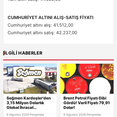
CUMHURİYET ALTINI ALIŞ-SATIŞ FİYATI
Cumhuriyet altını alış: 41.512,00
Cumhuriyet altını satış: 42.237,00
İLGILI HABERLER
Seğmen Kardeşler'den
Brent Petrol Fiyatı Dibi
3,15 Milyon Dolarlık
Gördü! Varil Fiyatı 79,91
Global İhracat
Dolar!
Sözleşmesi!
6 Ağustos 2026 Perşembe
6 Ağustos 2026 Perşembe