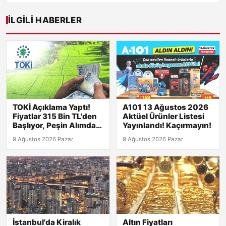
İLGILI HABERLER
TOKİ Açıklama Yaptı!
A101 13 Ağustos 2026
Fiyatlar 315 Bin TL'den
Aktüel Ürünler Listesi
Başlıyor, Peşin Alımda
Yayınlandı! Kaçırmayın!
Büyük İndirim!
9 Ağustos 2026 Pazar
9 Ağustos 2026 Pazar
İstanbul'da Kiralık
Altın Fiyatları