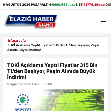
9 AĞUSTOS 2026 PAZAR
ALTIN
6660.545
BIST
13779.39
DO
%2.59
%0.14
▾
▾
ANASAYFA
Anasayfa
TOKİ Açıklama Yaptı! Fiyatlar 315 Bin TL'den Başlıyor, Peşin
Alımda Büyük İndirim!
GÜNDEM
EKONOMI
TOKİ Açıklama Yaptı! Fiyatlar 315 Bin
TL'den Başlıyor, Peşin Alımda Büyük
SAĞLIK
İndirim!
9 Ağustos 2026 Pazar · 00:08
ALIŞVERIŞ