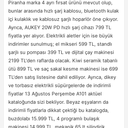
Piranha marka 4 ayrı fırsat ürünü mevcut olup,
bunlar arasında hızlı şarj kablosu, bluetooth kulak
içi kulaklık ve kablosuz şarjlı hoparlör öne çıkıyor.
Ayrıca, AUKEY 20W PD hızlı şarj cihazı 799 TL
fiyatla yer alıyor. Elektrikli aletler için ise büyük
indirimler sunulmuş; el mikseri 599 TL, standlı
şarjlı su pompası 399 TL ve dijital çay makinesi
2199 TL'den raflarda olacak. Kiwi seramik tabanlı
ütü 899 TL ve saç sakal kesme makinesi ise 699
TL'den satış listesine dahil ediliyor. Ayrıca, dikey
ve torbasız elektrikli süpürgelerde de indirimli
fiyatlar 13 Ağustos Perşembe A101 aktüel
kataloğunda sizi bekliyor. Beyaz eşyaların da
indirimli fiyatlarla dikkat çektiği bu katalogda,
buzdolabı 15.999 TL, 4 programlı bulaşık
makinesi 14.999 TL, mekanik 65 lt silindirik