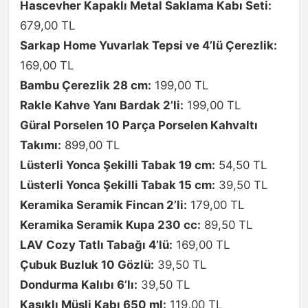
Hascevher Kapaklı Metal Saklama Kabı Seti:
679,00 TL
Sarkap Home Yuvarlak Tepsi ve 4’lü Çerezlik:
169,00 TL
Bambu Çerezlik 28 cm:
199,00 TL
Rakle Kahve Yanı Bardak 2’li:
199,00 TL
Güral Porselen 10 Parça Porselen Kahvaltı
Takımı:
899,00 TL
Lüsterli Yonca Şekilli Tabak 19 cm:
54,50 TL
Lüsterli Yonca Şekilli Tabak 15 cm:
39,50 TL
Keramika Seramik Fincan 2’li:
179,00 TL
Keramika Seramik Kupa 230 cc:
89,50 TL
LAV Cozy Tatlı Tabağı 4’lü:
169,00 TL
Çubuk Buzluk 10 Gözlü:
39,50 TL
Dondurma Kalıbı 6’lı:
39,50 TL
Kaşıklı Müsli Kabı 650 ml:
119,00 TL