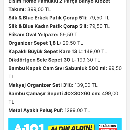
Elsim Home Pamuklu 2 Parça Banyo Klozet
Takımı:
399,00 TL
Silk & Blue Erkek Patik Çorap 5’li:
79,50 TL
Silk & Blue Kadın Patik Çorap 5’li:
79,50 TL
Elikam Oval Yelpaze:
59,50 TL
Organizer Sepet 1,8 L:
29,50 TL
Kapaklı Büyük Sepet Kare 13 L:
149,00 TL
Dikdörtgen Sele Sepet 30 L:
199,30 TL
Bambu Kapak Cam Sıvı Sabunluk 500 ml:
99,50
TL
Makyaj Organizer Seti 3’lü:
139,00 TL
Bambu Çamaşır Sepeti 40x30x60 cm:
499,00
TL
Metal Ayaklı Peluş Puf:
1299,00 TL