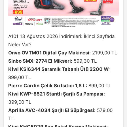
A101 13 Ağustos 2026 İndirimleri: İkinci Sayfada
Neler Var?
Onvo OVTM01 Dijital Çay Makinesi:
2199,00 TL
Sinbo SMX-2774 El Mikseri:
599,30 TL
Kiwi KSI6344 Seramik Tabanlı Ütü 2200 W:
899,00 TL
Pierre Cardin Çelik Su Isıtıcı 1,8 L:
899,00 TL
Kiwi KWP-8521 Stantlı Şarjlı Su Pompası:
399,00 TL
Aprilla AVC-4034 Şarjlı El Süpürgesi:
579,00
TL
Kiwi KHC5029 Saç Sakal Kesme Makinesi: