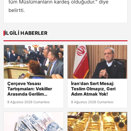
tüm Müslümanların kardeş olduğudur." diye
belirtti.
İLGILI HABERLER
Çerçeve Yasası
İran'dan Sert Mesaj:
Tartışmaları: Vekiller
Teslim Olmayız, Geri
Arasında Gerilim
Adım Atmak Yok!
Tırmanıyor!
8 Ağustos 2026 Cumartesi
8 Ağustos 2026 Cumartesi