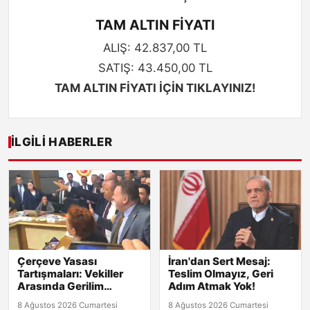
TAM ALTIN FİYATI
ALIŞ: 42.837,00 TL
SATIŞ: 43.450,00 TL
TAM ALTIN FİYATI İÇİN TIKLAYINIZ!
İLGILI HABERLER
Çerçeve Yasası
İran'dan Sert Mesaj:
Tartışmaları: Vekiller
Teslim Olmayız, Geri
Arasında Gerilim
Adım Atmak Yok!
Tırmanıyor!
8 Ağustos 2026 Cumartesi
8 Ağustos 2026 Cumartesi