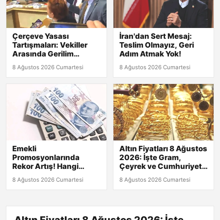
Çerçeve Yasası
İran'dan Sert Mesaj:
Tartışmaları: Vekiller
Teslim Olmayız, Geri
Arasında Gerilim
Adım Atmak Yok!
Tırmanıyor!
8 Ağustos 2026 Cumartesi
8 Ağustos 2026 Cumartesi
Emekli
Altın Fiyatları 8 Ağustos
Promosyonlarında
2026: İşte Gram,
Rekor Artış! Hangi
Çeyrek ve Cumhuriyet
Banka Fark Yaratıyor?
Altını Güncel Değerleri!
8 Ağustos 2026 Cumartesi
8 Ağustos 2026 Cumartesi