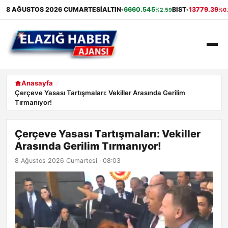
8 AĞUSTOS 2026 CUMARTESI
ALTIN
6660.545
BIST
13779.39
%2.59
%0.
▾
▾
ANASAYFA
Anasayfa
Çerçeve Yasası Tartışmaları: Vekiller Arasında Gerilim
Tırmanıyor!
GÜNDEM
EKONOMI
Çerçeve Yasası Tartışmaları: Vekiller
Arasında Gerilim Tırmanıyor!
SAĞLIK
8 Ağustos 2026 Cumartesi · 08:03
ALIŞVERIŞ