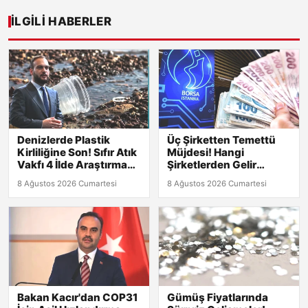
İLGILI HABERLER
Denizlerde Plastik
Üç Şirketten Temettü
Kirliliğine Son! Sıfır Atık
Müjdesi! Hangi
Vakfı 4 İlde Araştırma
Şirketlerden Gelir
Başlatıyor
Bekleniyor?
8 Ağustos 2026 Cumartesi
8 Ağustos 2026 Cumartesi
Bakan Kacır'dan COP31
Gümüş Fiyatlarında