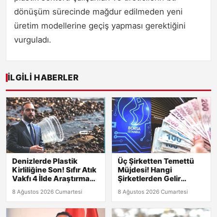
dönüşüm sürecinde mağdur edilmeden yeni
üretim modellerine geçiş yapması gerektiğini
vurguladı.
İLGILI HABERLER
Denizlerde Plastik
Üç Şirketten Temettü
Kirliliğine Son! Sıfır Atık
Müjdesi! Hangi
Vakfı 4 İlde Araştırma
Şirketlerden Gelir
Başlatıyor
Bekleniyor?
8 Ağustos 2026 Cumartesi
8 Ağustos 2026 Cumartesi