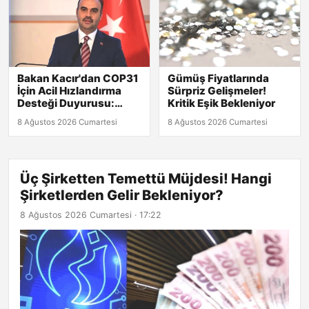
Bakan Kacır'dan COP31
Gümüş Fiyatlarında
İçin Acil Hızlandırma
Sürpriz Gelişmeler!
Desteği Duyurusu:
Kritik Eşik Bekleniyor
Başvuru Son Tarihi 30
8 Ağustos 2026 Cumartesi
8 Ağustos 2026 Cumartesi
Ağustos!
Üç Şirketten Temettü Müjdesi! Hangi
Şirketlerden Gelir Bekleniyor?
8 Ağustos 2026 Cumartesi · 17:22