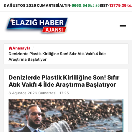
8 AĞUSTOS 2026 CUMARTESI
ALTIN
6660.545
BIST
13779.39
%2.59
%0.
▾
▾
ANASAYFA
Anasayfa
Denizlerde Plastik Kirliliğine Son! Sıfır Atık Vakfı 4 İlde
Araştırma Başlatıyor
GÜNDEM
EKONOMI
Denizlerde Plastik Kirliliğine Son! Sıfır
Atık Vakfı 4 İlde Araştırma Başlatıyor
SAĞLIK
8 Ağustos 2026 Cumartesi · 17:25
ALIŞVERIŞ