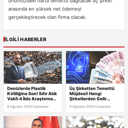
önümüzdeki hafta temettü dağıtacak üç şirket
arasında en yüksek net ödemeyi
gerçekleştirecek olan firma olacak.
İLGILI HABERLER
Denizlerde Plastik
Üç Şirketten Temettü
Kirliliğine Son! Sıfır Atık
Müjdesi! Hangi
Vakfı 4 İlde Araştırma
Şirketlerden Gelir
Başlatıyor
Bekleniyor?
8 Ağustos 2026 Cumartesi
8 Ağustos 2026 Cumartesi