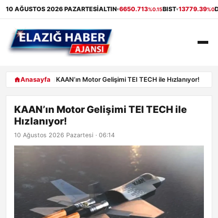
10 AĞUSTOS 2026 PAZARTESI
ALTIN
6650.713
BIST
13779.39
%0.15
%0
▾
▾
ANASAYFA
Anasayfa
KAAN’ın Motor Gelişimi TEI TECH ile Hızlanıyor!
GÜNDEM
KAAN’ın Motor Gelişimi TEI TECH ile
Hızlanıyor!
EKONOMI
10 Ağustos 2026 Pazartesi · 06:14
SAĞLIK
ALIŞVERIŞ