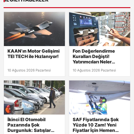
KAAN’ın Motor Gelişimi
Fon Değerlendirme
TEI TECH ile Hızlanıyor!
Kuralları Değişti!
Yatırımcıları Neler
Bekliyor?
10 Ağustos 2026 Pazartesi
10 Ağustos 2026 Pazartesi
İkinci El Otomobil
SAF Fiyatlarında Şok
Pazarında Şok
Yüzde 10 Zam! Yeni
Durgunluk: Satışlar
Fiyatlar İçin Hemen