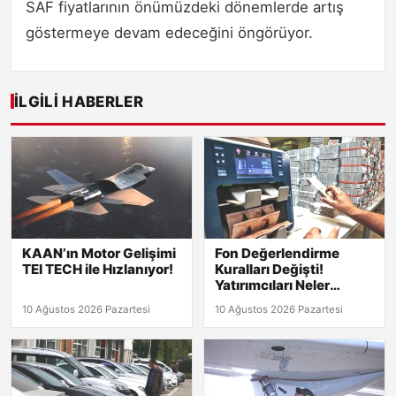
SAF fiyatlarının önümüzdeki dönemlerde artış
göstermeye devam edeceğini öngörüyor.
İLGILI HABERLER
KAAN’ın Motor Gelişimi
Fon Değerlendirme
TEI TECH ile Hızlanıyor!
Kuralları Değişti!
Yatırımcıları Neler
Bekliyor?
10 Ağustos 2026 Pazartesi
10 Ağustos 2026 Pazartesi