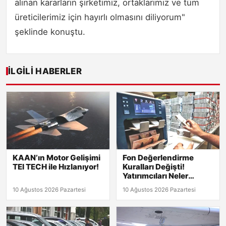
alınan kararların şirketimiz, ortaklarımız ve tüm
üreticilerimiz için hayırlı olmasını diliyorum"
şeklinde konuştu.
İLGILI HABERLER
KAAN’ın Motor Gelişimi
Fon Değerlendirme
TEI TECH ile Hızlanıyor!
Kuralları Değişti!
Yatırımcıları Neler
Bekliyor?
10 Ağustos 2026 Pazartesi
10 Ağustos 2026 Pazartesi