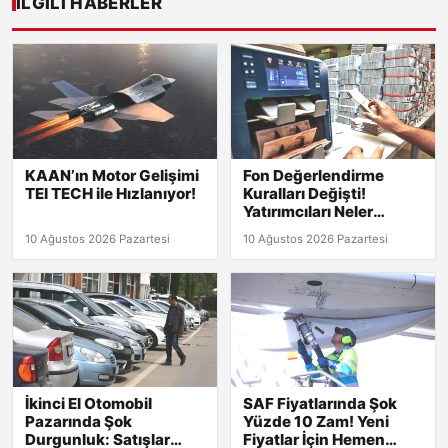
İLGILI HABERLER
KAAN’ın Motor Gelişimi
Fon Değerlendirme
TEI TECH ile Hızlanıyor!
Kuralları Değişti!
Yatırımcıları Neler
Bekliyor?
10 Ağustos 2026 Pazartesi
10 Ağustos 2026 Pazartesi
İkinci El Otomobil
SAF Fiyatlarında Şok
Pazarında Şok
Yüzde 10 Zam! Yeni
Durgunluk: Satışlar
Fiyatlar İçin Hemen