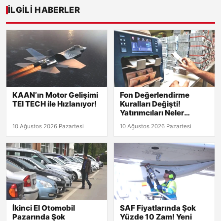
İLGILI HABERLER
KAAN’ın Motor Gelişimi
Fon Değerlendirme
TEI TECH ile Hızlanıyor!
Kuralları Değişti!
Yatırımcıları Neler
Bekliyor?
10 Ağustos 2026 Pazartesi
10 Ağustos 2026 Pazartesi
İkinci El Otomobil
SAF Fiyatlarında Şok
Pazarında Şok
Yüzde 10 Zam! Yeni