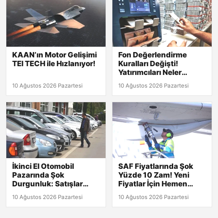
KAAN’ın Motor Gelişimi
Fon Değerlendirme
TEI TECH ile Hızlanıyor!
Kuralları Değişti!
Yatırımcıları Neler
Bekliyor?
10 Ağustos 2026 Pazartesi
10 Ağustos 2026 Pazartesi
İkinci El Otomobil
SAF Fiyatlarında Şok
Pazarında Şok
Yüzde 10 Zam! Yeni
Durgunluk: Satışlar
Fiyatlar İçin Hemen
Neden Düşüyor?
Tıkla!
10 Ağustos 2026 Pazartesi
10 Ağustos 2026 Pazartesi