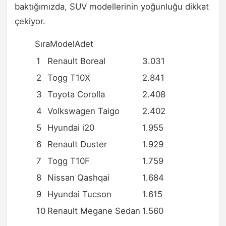
baktığımızda, SUV modellerinin yoğunluğu dikkat
çekiyor.
SıraModelAdet
1
Renault Boreal
3.031
2
Togg T10X
2.841
3
Toyota Corolla
2.408
4
Volkswagen Taigo
2.402
5
Hyundai i20
1.955
6
Renault Duster
1.929
7
Togg T10F
1.759
8
Nissan Qashqai
1.684
9
Hyundai Tucson
1.615
10
Renault Megane Sedan
1.560