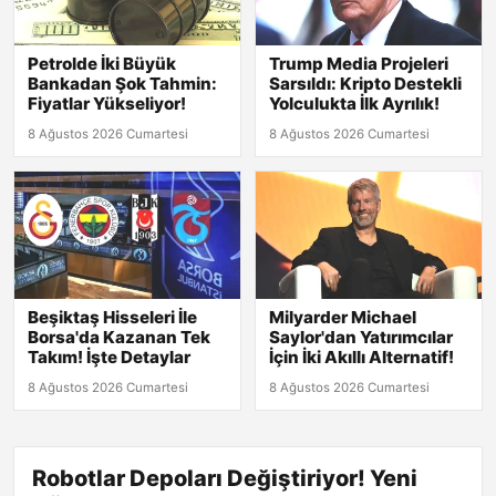
Petrolde İki Büyük
Trump Media Projeleri
Bankadan Şok Tahmin:
Sarsıldı: Kripto Destekli
Fiyatlar Yükseliyor!
Yolculukta İlk Ayrılık!
8 Ağustos 2026 Cumartesi
8 Ağustos 2026 Cumartesi
Beşiktaş Hisseleri İle
Milyarder Michael
Borsa'da Kazanan Tek
Saylor'dan Yatırımcılar
Takım! İşte Detaylar
İçin İki Akıllı Alternatif!
8 Ağustos 2026 Cumartesi
8 Ağustos 2026 Cumartesi
Robotlar Depoları Değiştiriyor! Yeni