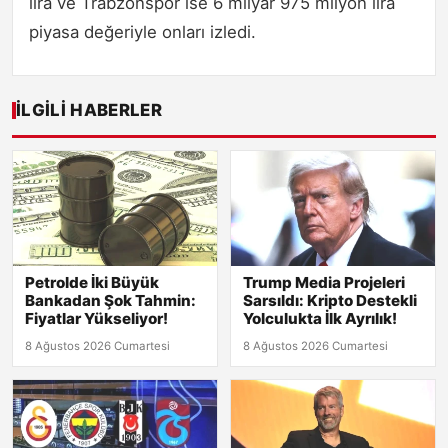
lira ve Trabzonspor ise 6 milyar 975 milyon lira
piyasa değeriyle onları izledi.
İLGILI HABERLER
Petrolde İki Büyük
Trump Media Projeleri
Bankadan Şok Tahmin:
Sarsıldı: Kripto Destekli
Fiyatlar Yükseliyor!
Yolculukta İlk Ayrılık!
8 Ağustos 2026 Cumartesi
8 Ağustos 2026 Cumartesi