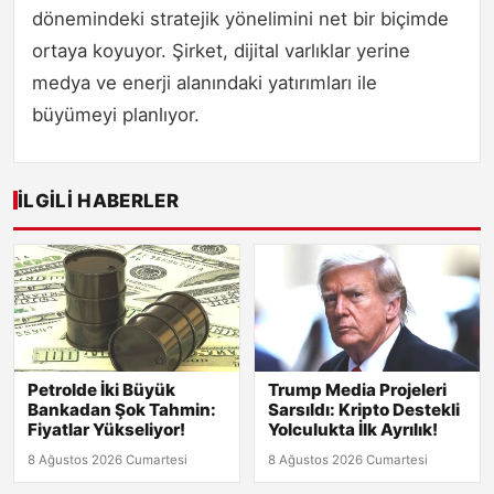
dönemindeki stratejik yönelimini net bir biçimde
ortaya koyuyor. Şirket, dijital varlıklar yerine
medya ve enerji alanındaki yatırımları ile
büyümeyi planlıyor.
İLGILI HABERLER
Petrolde İki Büyük
Trump Media Projeleri
Bankadan Şok Tahmin:
Sarsıldı: Kripto Destekli
Fiyatlar Yükseliyor!
Yolculukta İlk Ayrılık!
8 Ağustos 2026 Cumartesi
8 Ağustos 2026 Cumartesi