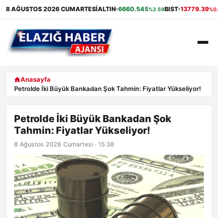
8 AĞUSTOS 2026 CUMARTESI
ALTIN
6660.545
BIST
13779.39
%2.59
%0.
▾
▾
ANASAYFA
Anasayfa
Petrolde İki Büyük Bankadan Şok Tahmin: Fiyatlar Yükseliyor!
GÜNDEM
Petrolde İki Büyük Bankadan Şok
EKONOMI
Tahmin: Fiyatlar Yükseliyor!
SAĞLIK
8 Ağustos 2026 Cumartesi · 15:38
ALIŞVERIŞ