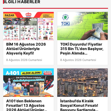
İLGILI HABERLER
BİM 16 Ağustos 2026
TOKİ Duyurdu! Fiyatlar
Aktüel Ürünleriyle
315 Bin TL'den Başlıyor,
Alışveriş Keyfi!
Peşin Alımda
Kaçırılmayacak İndirim!
8 Ağustos 2026 Cumartesi
8 Ağustos 2026 Cumartesi
A101'den Beklenen
İstanbul'da Kiralık
Fırsatlar! 13 Ağustos
Sosyal Konut Fırsatı!
2026 Aktüel Ürünler
Başvuru Şartlarıyla