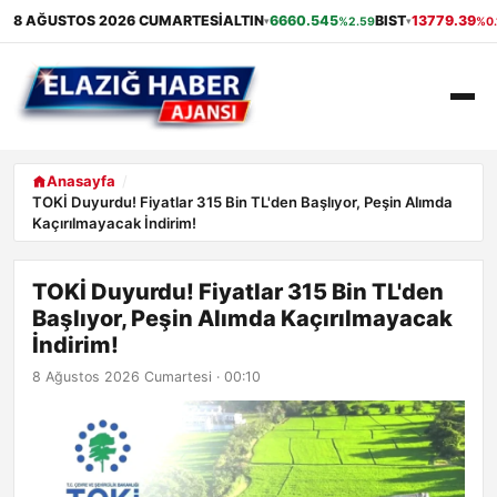
8 AĞUSTOS 2026 CUMARTESI
ALTIN
6660.545
BIST
13779.39
%2.59
%0.
▾
▾
ANASAYFA
Anasayfa
TOKİ Duyurdu! Fiyatlar 315 Bin TL'den Başlıyor, Peşin Alımda
Kaçırılmayacak İndirim!
GÜNDEM
EKONOMI
TOKİ Duyurdu! Fiyatlar 315 Bin TL'den
Başlıyor, Peşin Alımda Kaçırılmayacak
SAĞLIK
İndirim!
8 Ağustos 2026 Cumartesi · 00:10
ALIŞVERIŞ