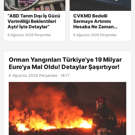
“ABD Tarım Dışı İş Gücü
CVKMD Bedelli
Verimliliği Beklentileri
Sermaye Artırımı
Aştı! İşte Detaylar”
Hesaba Ne Zaman
Geçecek? Rüçhan
6 Ağustos 2026 Perşembe
6 Ağustos 2026 Perşembe
Hakkı Tarihleri
Açıklandı!
Orman Yangınları Türkiye'ye 19 Milyar
Euro'ya Mal Oldu! Detaylar Şaşırtıyor!
6 Ağustos 2026 Perşembe · 18:17