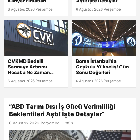
Kariyer Fırsatları!
Aştı! İşte Detaylar”
6 Ağustos 2026 Perşembe
6 Ağustos 2026 Perşembe
CVKMD Bedelli
Borsa İstanbul'da
Sermaye Artırımı
Coşkulu Yükseliş! Gün
Hesaba Ne Zaman
Sonu Değerleri
Geçecek? Rüçhan
6 Ağustos 2026 Perşembe
6 Ağustos 2026 Perşembe
Hakkı Tarihleri
Açıklandı!
“ABD Tarım Dışı İş Gücü Verimliliği
Beklentileri Aştı! İşte Detaylar”
6 Ağustos 2026 Perşembe · 18:58