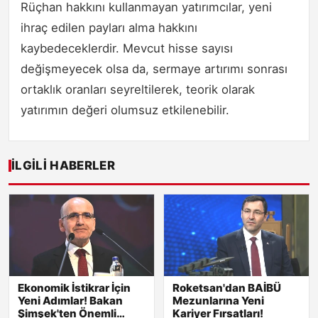
Rüçhan hakkını kullanmayan yatırımcılar, yeni
ihraç edilen payları alma hakkını
kaybedeceklerdir. Mevcut hisse sayısı
değişmeyecek olsa da, sermaye artırımı sonrası
ortaklık oranları seyreltilerek, teorik olarak
yatırımın değeri olumsuz etkilenebilir.
İLGILI HABERLER
Ekonomik İstikrar İçin
Roketsan'dan BAİBÜ
Yeni Adımlar! Bakan
Mezunlarına Yeni
Şimşek'ten Önemli
Kariyer Fırsatları!