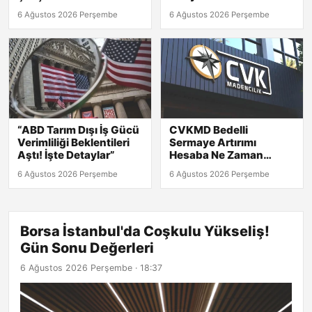
Açıklamalar
6 Ağustos 2026 Perşembe
6 Ağustos 2026 Perşembe
“ABD Tarım Dışı İş Gücü
CVKMD Bedelli
Verimliliği Beklentileri
Sermaye Artırımı
Aştı! İşte Detaylar”
Hesaba Ne Zaman
Geçecek? Rüçhan
6 Ağustos 2026 Perşembe
6 Ağustos 2026 Perşembe
Hakkı Tarihleri
Açıklandı!
Borsa İstanbul'da Coşkulu Yükseliş!
Gün Sonu Değerleri
6 Ağustos 2026 Perşembe · 18:37