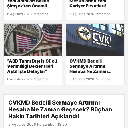
Yeni Adımlar! Bakan
Mezunlarına Yeni
Şimşek'ten Önemli
Kariyer Fırsatları!
Açıklamalar
6 Ağustos 2026 Perşembe
6 Ağustos 2026 Perşembe
“ABD Tarım Dışı İş Gücü
CVKMD Bedelli
Verimliliği Beklentileri
Sermaye Artırımı
Aştı! İşte Detaylar”
Hesaba Ne Zaman
Geçecek? Rüçhan
6 Ağustos 2026 Perşembe
6 Ağustos 2026 Perşembe
Hakkı Tarihleri
Açıklandı!
CVKMD Bedelli Sermaye Artırımı
Hesaba Ne Zaman Geçecek? Rüçhan
Hakkı Tarihleri Açıklandı!
6 Ağustos 2026 Perşembe · 18:50