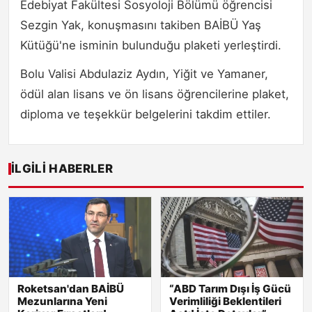
Edebiyat Fakültesi Sosyoloji Bölümü öğrencisi
Sezgin Yak, konuşmasını takiben BAİBÜ Yaş
Kütüğü'ne isminin bulunduğu plaketi yerleştirdi.
Bolu Valisi Abdulaziz Aydın, Yiğit ve Yamaner,
ödül alan lisans ve ön lisans öğrencilerine plaket,
diploma ve teşekkür belgelerini takdim ettiler.
İLGILI HABERLER
Roketsan'dan BAİBÜ
“ABD Tarım Dışı İş Gücü
Mezunlarına Yeni
Verimliliği Beklentileri