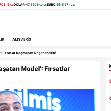
703.13
DOLAR
47.5906
EURO
55.1197
%0
%0.05
%0.2
▾
▾
IK
ALIŞVERIŞ
': Fırsatlar Kaçmadan Değerlendirin!
aşatan Model': Fırsatlar