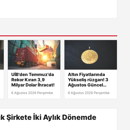
UİB'den Temmuz'da
Altın Fiyatlarında
Rekor Kıran 3,9
Yükseliş rüzgarı! 3
Milyar Dolar İhracat!
Ağustos Güncel
Veriler!
6 Ağustos 2026 Perşembe
6 Ağustos 2026 Perşembe
k Şirkete İki Aylık Dönemde