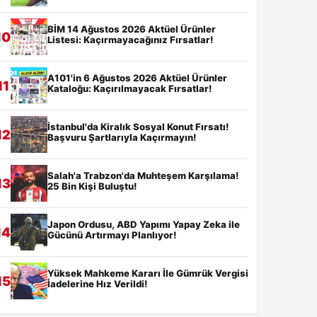
BİM 14 Ağustos 2026 Aktüel Ürünler
10
Listesi: Kaçırmayacağınız Fırsatlar!
A101'in 6 Ağustos 2026 Aktüel Ürünler
11
Kataloğu: Kaçırılmayacak Fırsatlar!
İstanbul'da Kiralık Sosyal Konut Fırsatı!
12
Başvuru Şartlarıyla Kaçırmayın!
Salah'a Trabzon'da Muhteşem Karşılama!
13
25 Bin Kişi Buluştu!
Japon Ordusu, ABD Yapımı Yapay Zeka ile
14
Gücünü Artırmayı Planlıyor!
Yüksek Mahkeme Kararı İle Gümrük Vergisi
15
İadelerine Hız Verildi!