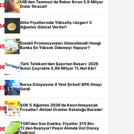
UİB'den Temmuz'da Rekor Kıran 3,9 Milyar
03
Dolar İhracat!
Altın Fiyatlarında Yükseliş rüzgarı! 3
04
Ağustos Güncel Veriler!
Emekli Promosyonları Güncellendi! Hangi
05
Banka En Yüksek Ödemeyi Yapıyor?
Türk Telekom'dan Şaşırtan Başarı: 2026
06
İkinci Çeyrekte 5,96 Milyar TL Net Kâr!
Borsa Dünyasına 4 Yeni Şirket! SPK Onayı
07
Geldi
ŞOK 5 Ağustos 2026'da Kaçırılmayacak
08
Fırsatlar! Aktüel Ürünler Kataloğu Burada!
TOKİ'den Son Dakika: Fiyatlar 315 Bin
TL'den Başlıyor! Peşin Alımda Üst Düzey
09
İndirim!