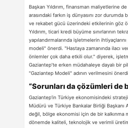
Başkan Yıldırım, finansman maliyetlerine de değ
arasındaki farkın iş dünyasını zor durumda bı
ve rekabet gücü üzerindeki etkilerinin göz 
Yıldırım, ticari kredi büyüme sınırlarının tekr
yapılandırmalarında işletmelerin ihtiyaçların
modeli" önerdi. "Hastaya zamanında ilacı v
önlemler çok daha etkili olur." diyerek, işl
Gaziantep'te erken müdahaleye dayalı bir pi
"Gaziantep Modeli" adının verilmesini önerdi
“Sorunları da çözümleri de b
Gaziantep’in Türkiye ekonomisindeki strate
Müdürü ve Türkiye Bankalar Birliği Başkanı A
değil, bölge ekonomisi için de bir kalkınma me
dönemde kaliteli, teknolojik ve verimli üret