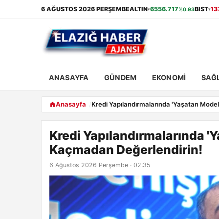
6 AĞUSTOS 2026 PERŞEMBE
ALTIN
6556.717
BIST
13
%0.93
▾
▾
ANASAYFA
GÜNDEM
EKONOMI
SAĞL
Anasayfa
Kredi Yapılandırmalarında 'Yaşatan Model
Kredi Yapılandırmalarında 'Y
Kaçmadan Değerlendirin!
6 Ağustos 2026 Perşembe · 02:35