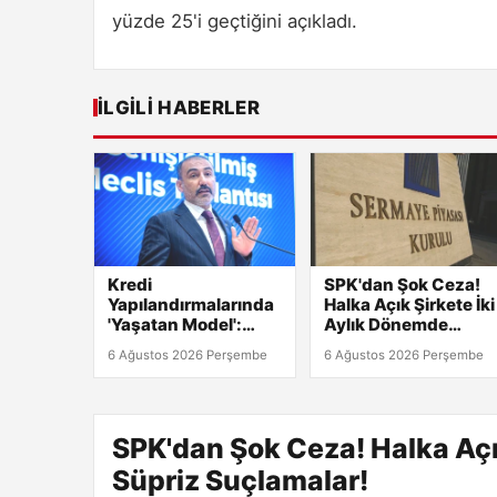
yüzde 25'i geçtiğini açıkladı.
İLGILI HABERLER
Kredi
SPK'dan Şok Ceza!
Yapılandırmalarında
Halka Açık Şirkete İki
'Yaşatan Model':
Aylık Dönemde
Fırsatlar Kaçmadan
Süpriz Suçlamalar!
6 Ağustos 2026 Perşembe
6 Ağustos 2026 Perşembe
Değerlendirin!
SPK'dan Şok Ceza! Halka Açı
Süpriz Suçlamalar!