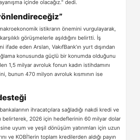
yanışma içinde olacağız." dedi.
önlendireceğiz”
akroekonomik istikrarın önemini vurgulayarak,
ılıklı görüşmelerle aşıldığını belirtti. İş
 ifade eden Arslan, VakıfBank’ın yurt dışından
sağlama konusunda güçlü bir konumda olduğunu
len 1,5 milyar avroluk fonun kadın istihdamını
ini, bunun 470 milyon avroluk kısmının ise
desteği
nkalarının ihracatçılara sağladığı nakdi kredi ve
nı belirterek, 2026 için hedeflerinin 60 milyar dolar
sine uyum ve yeşil dönüşüm yatırımları için uzun
ını ve KOBİ’lerin toplam kredilerden aldığı payın