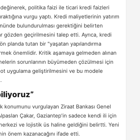
inerek, politika faizi ile ticari kredi faizleri
raktığına vurgu yaptı. Kredi maliyetlerinin yatırım
önünde bulundurulması gerektiğini belirten
ar gözden geçirilmesini talep etti. Ayrıca, kredi
ı ön planda tutan bir "yaşatan yapılandırma
ermek önemlidir. Kritik aşamaya gelmeden alınan
etmelerin sorunlarının büyümeden çözülmesi için
lot uygulama geliştirilmesini ve bu modele
.
iliyoruz”
jik konumunu vurgulayan Ziraat Bankası Genel
lpaslan Çakar, Gaziantep'in sadece kendi ili için
rkezi ve lojistik üs haline geldiğini belirtti. Yeni
imin önem kazanacağını ifade etti.