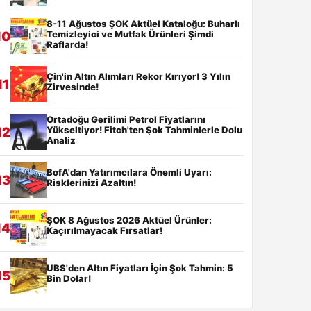
8-11 Ağustos ŞOK Aktüel Kataloğu: Buharlı
Temizleyici ve Mutfak Ürünleri Şimdi
10
Raflarda!
Çin'in Altın Alımları Rekor Kırıyor! 3 Yılın
11
Zirvesinde!
Ortadoğu Gerilimi Petrol Fiyatlarını
Yükseltiyor! Fitch'ten Şok Tahminlerle Dolu
12
Analiz
BofA'dan Yatırımcılara Önemli Uyarı:
13
Risklerinizi Azaltın!
ŞOK 8 Ağustos 2026 Aktüel Ürünler:
14
Kaçırılmayacak Fırsatlar!
UBS'den Altın Fiyatları İçin Şok Tahmin: 5
15
Bin Dolar!