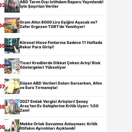
ABD Tarım Dışı İstihdam Raporu Yayınlandı!
03
İşte Şaşırtan Veriler
Gram Altın 8000 Lira Eşiğini Aşacak mı?
04
Zafer Ergezen TGRT’de Yanıtlıyor!
Küresel Hisse Fonlarına Sadece 11 Haftada
05
Rekor Para Girişi!
Ticari Kredilerde Dikkat Çeken Artış! Risk
06
Göstergeleri Yükseliyor
Düşen ABD Verileri Doları Sarsarken, Altın
07
ve Euro Tırmanışta!
2027 Emlak Vergisi Artışları! Şenay
Araç’tan Ev Sahiplerine Kritik Uyarı: %50
08
Zam!
Mekke Ortak Savunma Anlaşması: Kritik
09
İttifakın Ayrıntıları Açıklandı!