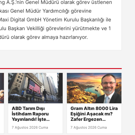
g A.Ş.’nin Genel Müdürü olarak görev üstlenen
nkası Genel Müdür Yardımcılığı görevine
Maxi Digital GmbH Yönetim Kurulu Başkanlığı ile
ulu Başkan Vekilliği görevlerini yürütmekte ve 1
dürü olarak görev almaya hazırlanıyor.
ABD Tarım Dışı
Gram Altın 8000 Lira
İstihdam Raporu
Eşiğini Aşacak mı?
Yayınlandı! İşte
Zafer Ergezen
Şaşırtan Veriler
TGRT’de Yanıtlıyor!
7 Ağustos 2026 Cuma
7 Ağustos 2026 Cuma