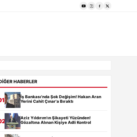
DIĞER HABERLER
İş Bankası'nda Şok Değişim! Hakan Aran
01
Yerini Cahit Çınar'a Bıraktı
Aziz Yıldırım'ın Şikayeti Yüzünden!
02
Gözaltına Alınan Kişiye Adli Kontrol