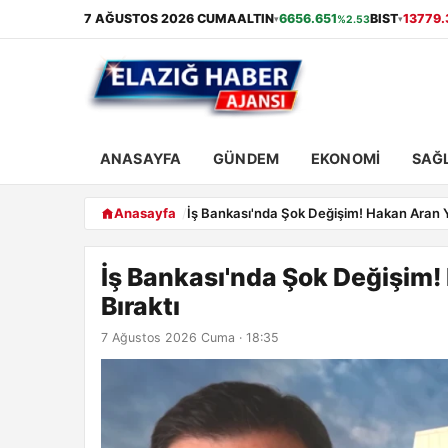
7 AĞUSTOS 2026 CUMA
ALTIN
6656.651
BIST
13779.
%2.53
▾
▾
ANASAYFA
GÜNDEM
EKONOMI
SAĞL
Anasayfa
İş Bankası'nda Şok Değişim! Hakan Aran Ye
İş Bankası'nda Şok Değişim! 
Bıraktı
7 Ağustos 2026 Cuma · 18:35