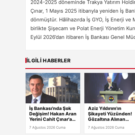
2024-2025 döneminde Trakya Yatırım Holdin
Çınar, 1 Mayıs 2025 itibarıyla yeniden İş Ba
dönmüştür. Hâlihazırda İş GYO, İş Enerji ve 
birlikte Şişecam ve Polat Enerji Yönetim Kur
Eylül 2026’dan itibaren İş Bankası Genel Mü
İLGILI HABERLER
İş Bankası'nda Şok
Aziz Yıldırım'ın
Değişim! Hakan Aran
Şikayeti Yüzünden!
Yerini Cahit Çınar'a
Gözaltına Alınan
Bıraktı
Kişiye Adli Kontrol
7 Ağustos 2026 Cuma
7 Ağustos 2026 Cuma