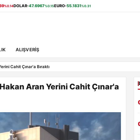
39
DOLAR
47.6967
EURO
55.1831
%0.14
%0.15
%0.31
▾
▾
IK
ALIŞVERIŞ
rini Cahit Çınar'a Bıraktı
Hakan Aran Yerini Cahit Çınar'a