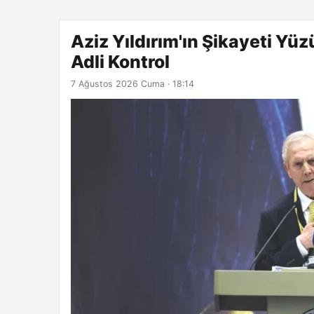
Aziz Yıldırım'ın Şikayeti Yü
Adli Kontrol
7 Ağustos 2026 Cuma · 18:14