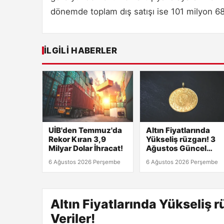
dönemde toplam dış satışı ise 101 milyon 687
İLGILI HABERLER
UİB'den Temmuz'da
Altın Fiyatlarında
Rekor Kıran 3,9
Yükseliş rüzgarı! 3
Milyar Dolar İhracat!
Ağustos Güncel
Veriler!
6 Ağustos 2026 Perşembe
6 Ağustos 2026 Perşembe
Altın Fiyatlarında Yükseliş 
Veriler!