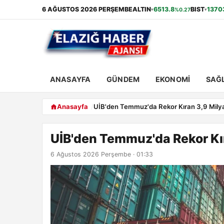
6 AĞUSTOS 2026 PERŞEMBE
ALTIN
6513.8
BIST
1370
%0.27
▾
▾
ANASAYFA
GÜNDEM
EKONOMI
SAĞL
Anasayfa
UİB'den Temmuz'da Rekor Kıran 3,9 Milya
UİB'den Temmuz'da Rekor Kır
6 Ağustos 2026 Perşembe · 01:33