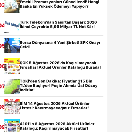
Emekli Promosyonları Güncellendi! Hangi
03
Banka En Yüksek Ödemeyi Yapıyor?
Türk Telekom'dan Şaşırtan Başarı: 2026
04
İkinci Çeyrekte 5,96 Milyar TL Net Kâr!
Borsa Dünyasına 4 Yeni Şirket! SPK Onayı
05
Geldi
ŞOK 5 Ağustos 2026'da Kaçırılmayacak
06
Fırsatlar! Aktüel Ürünler Kataloğu Burada!
TOKİ'den Son Dakika: Fiyatlar 315 Bin
TL'den Başlıyor! Peşin Alımda Üst Düzey
07
İndirim!
BİM 14 Ağustos 2026 Aktüel Ürünler
08
Listesi: Kaçırmayacağınız Fırsatlar!
A101'in 6 Ağustos 2026 Aktüel Ürünler
09
Kataloğu: Kaçırılmayacak Fırsatlar!