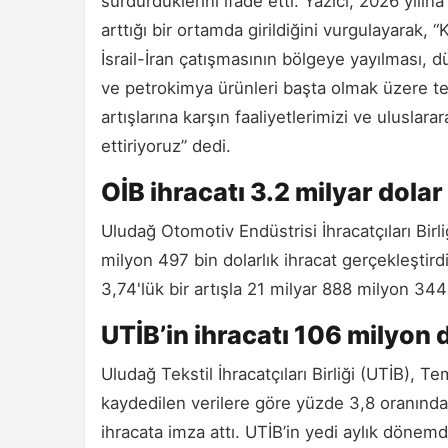
sürdürdüklerini ifade etti. Yazıcı, 2026 yılına
arttığı bir ortamda girildiğini vurgulayarak
İsrail-İran çatışmasının bölgeye yayılması, 
ve petrokimya ürünleri başta olmak üzere t
artışlarına karşın faaliyetlerimizi ve uluslar
ettiriyoruz” dedi.
OİB ihracatı 3.2 milyar dolar
Uludağ Otomotiv Endüstrisi İhracatçıları Bi
milyon 497 bin dolarlık ihracat gerçekleştirdi
3,74'lük bir artışla 21 milyar 888 milyon 344
UTİB’in ihracatı 106 milyon 
Uludağ Tekstil İhracatçıları Birliği (UTİB), 
kaydedilen verilere göre yüzde 3,8 oranında 
ihracata imza attı. UTİB’in yedi aylık dönem