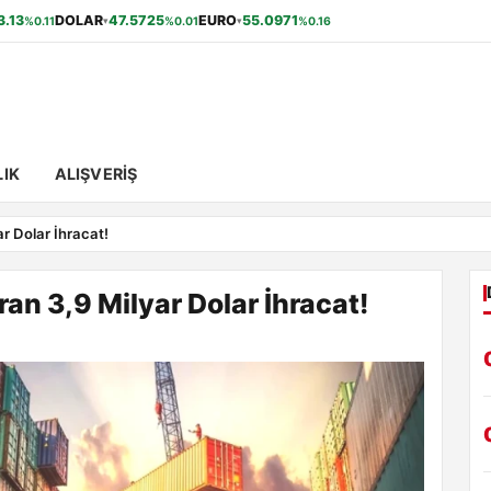
3.13
DOLAR
47.5725
EURO
55.0971
%0.11
%0.01
%0.16
▾
▾
IK
ALIŞVERIŞ
r Dolar İhracat!
an 3,9 Milyar Dolar İhracat!