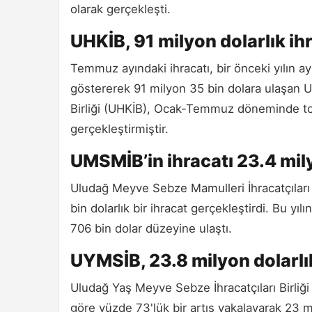
olarak gerçekleşti.
UHKİB, 91 milyon dolarlık ih
Temmuz ayındaki ihracatı, bir önceki yılın 
göstererek 91 milyon 35 bin dolara ulaşan U
Birliği (UHKİB), Ocak-Temmuz döneminde top
gerçekleştirmiştir.
UMSMİB’in ihracatı 23.4 mily
Uludağ Meyve Sebze Mamulleri İhracatçılar
bin dolarlık bir ihracat gerçekleştirdi. Bu yı
706 bin dolar düzeyine ulaştı.
UYMSİB, 23.8 milyon dolarlık
Uludağ Yaş Meyve Sebze İhracatçıları Birliğ
göre yüzde 73'lük bir artış yakalayarak 23 mi