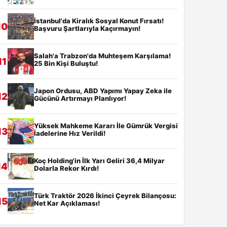
İstanbul'da Kiralık Sosyal Konut Fırsatı!
10
Başvuru Şartlarıyla Kaçırmayın!
Salah'a Trabzon'da Muhteşem Karşılama!
11
25 Bin Kişi Buluştu!
Japon Ordusu, ABD Yapımı Yapay Zeka ile
12
Gücünü Artırmayı Planlıyor!
Yüksek Mahkeme Kararı İle Gümrük Vergisi
13
İadelerine Hız Verildi!
Koç Holding'in İlk Yarı Geliri 36,4 Milyar
14
Dolarla Rekor Kırdı!
Türk Traktör 2026 İkinci Çeyrek Bilançosu:
15
Net Kar Açıklaması!