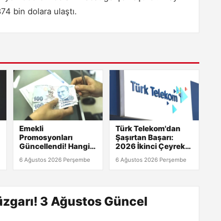
4 bin dolara ulaştı.
Emekli
Türk Telekom'dan
Promosyonları
Şaşırtan Başarı:
Güncellendi! Hangi
2026 İkinci Çeyrekte
Banka En Yüksek
5,96 Milyar TL Net
6 Ağustos 2026 Perşembe
6 Ağustos 2026 Perşembe
Ödemeyi Yapıyor?
Kâr!
rüzgarı! 3 Ağustos Güncel