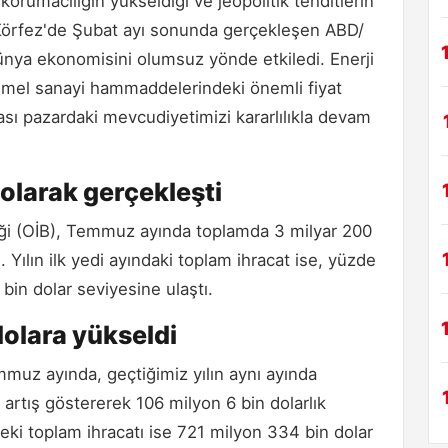
 korumacılığın yükseldiği ve jeopolitik tehditlerin
, “Körfez'de Şubat ayı sonunda gerçekleşen ABD/
dünya ekonomisini olumsuz yönde etkiledi. Enerji
emel sanayi hammaddelerindeki önemli fiyat
arası pazardaki mevcudiyetimizi kararlılıkla devam
 olarak gerçekleşti
rliği (OİB), Temmuz ayında toplamda 3 milyar 200
. Yılın ilk yedi ayındaki toplam ihracat ise, yüzde
 bin dolar seviyesine ulaştı.
dolara yükseldi
Temmuz ayında, geçtiğimiz yılın aynı ayında
artış göstererek 106 milyon 6 bin dolarlık
deki toplam ihracatı ise 721 milyon 334 bin dolar