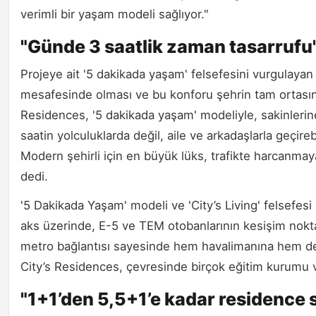
verimli bir yaşam modeli sağlıyor."
"Günde 3 saatlik zaman tasarrufu
Projeye ait '5 dakikada yaşam' felsefesini vurgulayan
mesafesinde olması ve bu konforu şehrin tam ortasınd
Residences, '5 dakikada yaşam' modeliyle, sakinlerine
saatin yolculuklarda değil, aile ve arkadaşlarla geçire
Modern şehirli için en büyük lüks, trafikte harcanmaya
dedi.
'5 Dakikada Yaşam' modeli ve 'City’s Living' felsefesi 
aks üzerinde, E-5 ve TEM otobanlarının kesişim nokt
metro bağlantısı sayesinde hem havalimanına hem de 
City’s Residences, çevresinde birçok eğitim kurumu v
"1+1’den 5,5+1’e kadar residence 