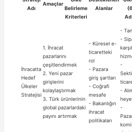
Amaçlar
Adı
Belirleme
Alanlar
(
Kriterleri
Ad
- Tan
- Sip
- Küresel e-
1. İhracat
karş
ticaretteki
pazarlarını
hizme
rol
çeşitlendirmek
-
İhracatta
- Pazara
2. Yeni pazar
Sekt
Hedef
giriş şartları
girişlerini
ticar
Ülkeler
- Coğrafi
kolaylaştırmak
- Alı
Stratejisi
mesafe
3. Türk ürünlerinin
heyet
- Bakanlığın
global pazarlardaki
-
ihracat
payını artırmak
Paza
politikaları
komi