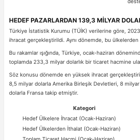
deste
HEDEF PAZARLARDAN 139,3 MİLYAR DOLAR
Türkiye İstatistik Kurumu (TÜİK) verilerine göre, 2023 y
ihracat gerçekleştirildi. Aynı dönemde, bu ülkelerden y
Bu rakamlar ışığında, Türkiye, ocak-haziran döneminde
toplamda 233,3 milyar dolarlık bir ticaret hacmine ula
Söz konusu dönemde en yüksek ihracat gerçekleştiril
8,5 milyar dolarla Amerika Birleşik Devletleri, 8 milyar 
dolarla Fransa takip etmiştir.
Kategori
Hedef Ülkelere İhracat (Ocak-Haziran)
Hedef Ülkelerden İthalat (Ocak-Haziran)
Toplam Ticaret Hacmi (Ocak-Haziran)