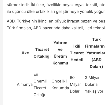
sürmektedir. İki ülke, özellikle beyaz eşya, tekstil, oto
ile üçüncü ülke ortaklıkları geliştirmeye yönelik yoğu
ABD, Türkiye'nin ikinci en büyük ihracat pazarı ve 
Türk firmaları, ABD pazarında daha kaliteli, ileri tekno
Türk
Yatırım
İkili
Firmaların
Ticaret
ve
Ülke
Ticaret
Yatırımlar
Ortaklığı
Üretim
Hedefi
(ABD
Konumu
Doları)
En
60
3 Milyar
Önemli
Öncelikli
Almanya
Milyar
Dolar'a
Ticaret
Konumda
Dolar
Yaklaşıyor
Ortağı