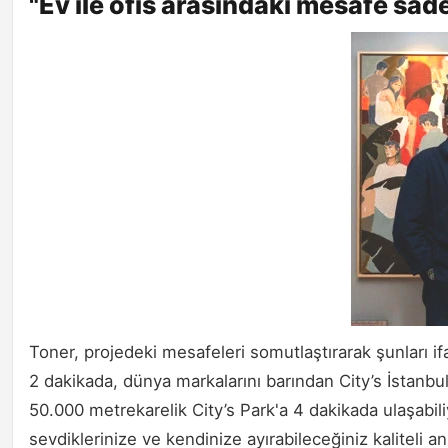
"Ev ile ofis arasındaki mesafe sad
Toner, projedeki mesafeleri somutlaştırarak şunları ifa
2 dakikada, dünya markalarını barından City’s İstan
50.000 metrekarelik City’s Park'a 4 dakikada ulaşabil
sevdiklerinize ve kendinize ayırabileceğiniz kaliteli 