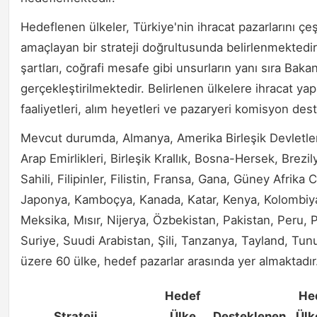
Hedeflenen ülkeler, Türkiye'nin ihracat pazarlarını çeş
amaçlayan bir strateji doğrultusunda belirlenmektedir. 
şartları, coğrafi mesafe gibi unsurların yanı sıra Baka
gerçekleştirilmektedir. Belirlenen ülkelere ihracat yapa
faaliyetleri, alım heyetleri ve pazaryeri komisyon dest
Mevcut durumda, Almanya, Amerika Birleşik Devletleri
Arap Emirlikleri, Birleşik Krallık, Bosna-Hersek, Brezi
Sahili, Filipinler, Filistin, Fransa, Gana, Güney Afrika
Japonya, Kamboçya, Kanada, Katar, Kenya, Kolombiya
Meksika, Mısır, Nijerya, Özbekistan, Pakistan, Peru,
Suriye, Suudi Arabistan, Şili, Tanzanya, Tayland, T
üzere 60 ülke, hedef pazarlar arasında yer almaktadır
Hedef
He
Strateji
Ülke
Desteklenen
Ülk