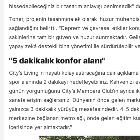
hissedebileceğiniz bir tasarım anlayışı benimsedik" d
Toner, projenin tasarımına ek olarak 'huzur mühendisli
sağlandığını belirtti. "Deprem ve çevresel etkiler konu
sakinlerine tam bir güven ve huzur sunmaktadır. Gelişmi
yapay zekâ destekli bina yönetimi ile sürdürülebilir 
"5 dakikalık konfor alanı"
City’s Living’in hayatı kolaylaştıracağına dair açıklam
spor alanında 2 dakikayı hedefleyebiliriz. Kahvenizi ev
günün yorgunluğunu City’s Members Club’ın ayrıcalıkl
sanata erişim sağlarsınız. Dünyanın önde gelen markala
yalnızca 3 dakikalık yürüyüş mesafesindedir. 4-5 daki
merkezine bağlanan metro ağı, önde gelen eğitim kuru
içerisinde yer almaktadır."