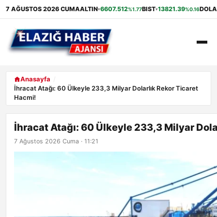
7 AĞUSTOS 2026 CUMA
ALTIN
6607.512
BIST
13821.39
DOLA
%1.77
%0.16
▾
▾
ANASAYFA
Anasayfa
İhracat Atağı: 60 Ülkeyle 233,3 Milyar Dolarlık Rekor Ticaret
Hacmi!
GÜNDEM
EKONOMI
İhracat Atağı: 60 Ülkeyle 233,3 Milyar Dol
7 Ağustos 2026 Cuma · 11:21
SAĞLIK
ALIŞVERIŞ