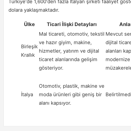
Türkiye'de 1,600'den fazla İtalyan şirketi faaliyet gös
dolara yaklaşmaktadır.
Ülke
Ticari İlişki Detayları
Anla
Mal ticareti, otomotiv, tekstil
Mevcut ser
ve hazır giyim, makine,
dijital tica
Birleşik
hizmetler, yatırım ve dijital
alanları ka
Krallık
ticaret alanlarında gelişim
modernize 
gösteriyor.
müzakerele
Otomotiv, plastik, makine ve
İtalya
moda ürünleri gibi geniş bir
Belirtilmedi
alanı kapsıyor.