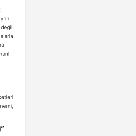
.
asyon
değil,
alarla
tı
manlı
etleri
 önemi,
i”