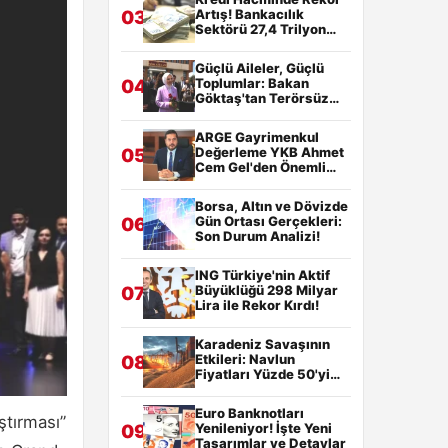
Artış! Bankacılık
03
Sektörü 27,4 Trilyon
TL'yi Aştı
Güçlü Aileler, Güçlü
Toplumlar: Bakan
04
Göktaş'tan Terörsüz
Türkiye Vurgusu!
ARGE Gayrimenkul
Değerleme YKB Ahmet
05
Cem Gel'den Önemli
Açıklama: Yatırımcılar
Geleceğin
Borsa, Altın ve Dövizde
Gayrimenkulüne
Gün Ortası Gerçekleri:
06
Yöneliyor!
Son Durum Analizi!
ING Türkiye'nin Aktif
Büyüklüğü 298 Milyar
07
Lira ile Rekor Kırdı!
Karadeniz Savaşının
Etkileri: Navlun
08
Fiyatları Yüzde 50'yi
Aştı!
Euro Banknotları
ştırması”
Yenileniyor! İşte Yeni
09
Tasarımlar ve Detaylar