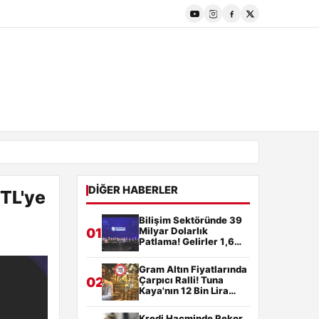
DIĞER HABERLER
 TL'ye
Bilişim Sektöründe 39
Milyar Dolarlık
01
Patlama! Gelirler 1,6
Trilyon TL'ye Yükseldi
Gram Altın Fiyatlarında
Çarpıcı Ralli! Tuna
02
Kaya'nın 12 Bin Lira
Hedefi ve Çift Motor
Uyarıları
Kredi Hacminde Rekor