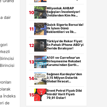
de Grand
Milyonluk AHBAP
Bağışları İnceleniyor!
10
Ünlülerden Kim Ne
a dair
Kadar Yardım Etti?
Quick Sigorta Borsa'da!
İlk İşlem Günü
11
Beklentileri ve İlk
Sinyaller
Türkiye'de Rekor Fiyat:
egori
En Pahalı iPhone ABD'yi
12
Geride Bırakıyor!
rkezli
A101 ve Carrefour'un
irincisi
Birleşmesine Rekabet
13
Kurumu’ndan Şartlı
Birincisi
Onay Geldi!
Seğmen Kardeşler'den
3,15 Milyon Dolarlık
14
Global İhracat
yonları
Sözleşmesi!
olarak
Brent Petrol Fiyatı Dibi
Gördü! Varil Fiyatı
15
ca İndeks
79,91 Dolar!
eri de