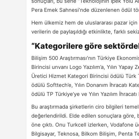
sonuçları, bu sene “Teknolojinin İpek Yolu 
Pera Emek Sahnesi'nde düzenlenen ödül tör
Hem ülkemiz hem de uluslararası pazar için ö
verilerin de paylaşıldığı etkinlikte, farklı sek
“Kategorilere göre sektördek
Bilişim 500 Araştırması'nın Türkiye Ekonomis
Birincisi unvanı Logo Yazılım’a, Yılın Yapay 
Üretici Hizmet Kategori Birincisi ödülü Türk 
ödülü Softtech’e, Yılın Donanım İhracatı Kateg
ödülü TP Türkiye’ye ve Yılın Yazılım İhracatı
Bu araştırmada şirketlerin ciro bilgileri teme
değerlendirildi. Elde edilen sonuçlara göre,
öne çıktı. Onu Turkcell izlerken, Vodafone ü
Bilgisayar, Teknosa, Bilkom Bilişim, Penta Te