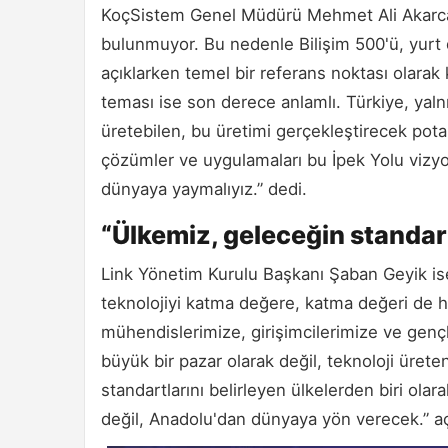
KoçSistem Genel Müdürü Mehmet Ali Akarca a
bulunmuyor. Bu nedenle Bilişim 500'ü, yurt d
açıklarken temel bir referans noktası olarak
teması ise son derece anlamlı. Türkiye, yalnı
üretebilen, bu üretimi gerçekleştirecek potan
çözümler ve uygulamaları bu İpek Yolu vizy
dünyaya yaymalıyız.” dedi.
“Ülkemiz, geleceğin standart
Link Yönetim Kurulu Başkanı Şaban Geyik is
teknolojiyi katma değere, katma değeri de h
mühendislerimize, girişimcilerimize ve gen
büyük bir pazar olarak değil, teknoloji ürete
standartlarını belirleyen ülkelerden biri ol
değil, Anadolu'dan dünyaya yön verecek.” a