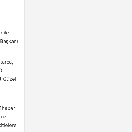
n
e
 ile
 Başkanı
karca,
Dr.
t Güzel
BThaber
ruz.
itlelere