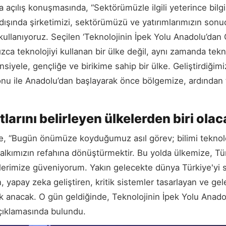
çılış konuşmasında, “Sektörümüzle ilgili yeterince bilgi
ışında şirketimizi, sektörümüzü ve yatırımlarımızın sonuç
 kullanıyoruz. Seçilen ‘Teknolojinin İpek Yolu Anadolu’dan
zca teknolojiyi kullanan bir ülke değil, aynı zamanda tekn
siyele, gençliğe ve birikime sahip bir ülke. Geliştirdiğimi
onu ile Anadolu’dan başlayarak önce bölgemize, ardından
larını belirleyen ülkelerden biri olac
e, “Bugün önümüze koyduğumuz asıl görev; bilimi teknolo
alkımızın refahına dönüştürmektir. Bu yolda ülkemize, Tü
çlerimize güveniyorum. Yakın gelecekte dünya Türkiye'yi
n, yapay zeka geliştiren, kritik sistemler tasarlayan ve ge
arak anacak. O gün geldiğinde, Teknolojinin İpek Yolu Anad
çıklamasında bulundu.