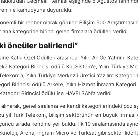
Anadolu’dan Geçmeli!” teması eşliğinde 5 Ağustos tarihin
eni ile kamuoyuna duyuruldu.
nemli bir rehber olarak görülen Bilişim 500 Araştırması'n
iz ana kategoride birinci gelen firmalara ödülleri verildi.
i öncüler belirlendi”
ine Katkı Özel Ödülleri arasında; Yılın Ar-Ge Yatırımı Kat
Zekâ Kategori Birincisi ödülü KoçSistem’e, Yılın Türkiye Me
Telekom’a, Yılın Türkiye Merkezli Üretici Yazılım Kategori B
ori Birincisi ödülü Arkel’e, Yılın Hizmet İhracatı Kategori 
 Kategori Birincisi ödülü ise HAVELSAN’a verildi.
l alınarak, genel sıralama ve kendi kategorilerindeki pozis
 bu yıl Türk Telekom, bilişim sektörünün en büyük firması 
çüncü sırada kendine yer buldu. İlk 10 sıralamasında ayrı
knoloji, Arena, Ingram Micro ve Türksat gibi sektör liderl