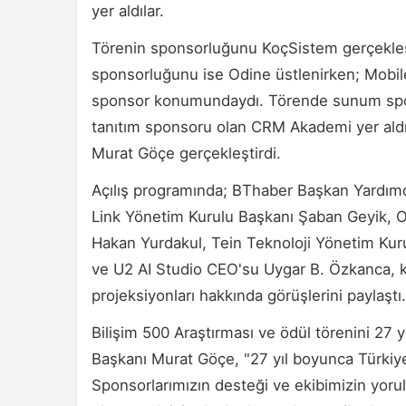
yer aldılar.
Törenin sponsorluğunu KoçSistem gerçekleşt
sponsorluğunu ise Odine üstlenirken; Mobil
sponsor konumundaydı. Törende sunum sponso
tanıtım sponsoru olan CRM Akademi yer aldı
Murat Göçe gerçekleştirdi.
Açılış programında; BThaber Başkan Yardı
Link Yönetim Kurulu Başkanı Şaban Geyik, O
Hakan Yurdakul, Tein Teknoloji Yönetim Kur
ve U2 AI Studio CEO'su Uygar B. Özkanca, 
projeksiyonları hakkında görüşlerini paylaştı.
Bilişim 500 Araştırması ve ödül törenini 27 
Başkanı Murat Göçe, "27 yıl boyunca Türkiye
Sponsorlarımızın desteği ve ekibimizin yorul