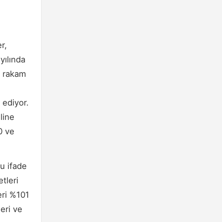
r,
yılında
u rakam
 ediyor.
line
0 ve
u ifade
tleri
eri %101
eri ve