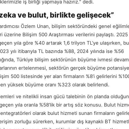
lerimizle iş birliği yapmaya hazırız." dedi.
zeka ve bulut, birlikte gelişecek”
ardımcısı Özlem Unan, bilişim sektöründeki genel eğilimle
i üzerine Bilişim 500 Araştırması verilerini paylaştı. 2025 
 geçen yıla göre %40 artarak 1,6 trilyon TL’ye ulaşırken, b
 2023 yılı itibarıyla TL bazında %88, 2024 yılında ise %56
ıldığında, Türkiye bilişim sektörünün büyüme ivmesi devam
ararlarının ertelenmesi, sektörün gerçek büyüme potansiye
işim 500 listesinde yer alan firmaların %8’i gelirlerini %10
en en yüksek büyüme oranı %323 olarak belirlendi.
emleri ve nitelikli insan gücü talebinin ön planda olduğun
çen yıla oranla %58’lik bir artış söz konusu. Bulut hizme
tegratörleri olarak bulut hizmeti sunan firmaların gelirl
erişim zorluğu sürerken, kurumlar dış kaynaklı BT hizmetl