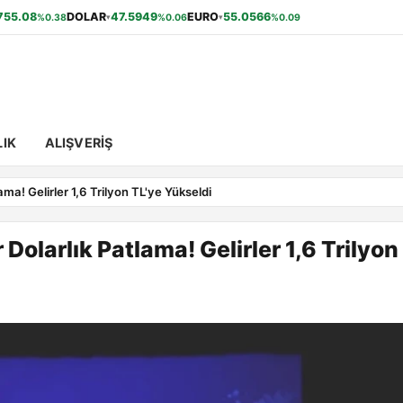
755.08
DOLAR
47.5949
EURO
55.0566
%0.38
%0.06
%0.09
▾
▾
IK
ALIŞVERIŞ
ma! Gelirler 1,6 Trilyon TL'ye Yükseldi
Dolarlık Patlama! Gelirler 1,6 Trilyon