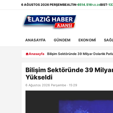
6 AĞUSTOS 2026 PERŞEMBE
ALTIN
6514.516
BIST
13
%0.28
▾
▾
ANASAYFA
GÜNDEM
EKONOMI
SAĞL
Anasayfa
Bilişim Sektöründe 39 Milyar Dolarlık Patla
Bilişim Sektöründe 39 Milyar 
Yükseldi
6 Ağustos 2026 Perşembe · 15:29