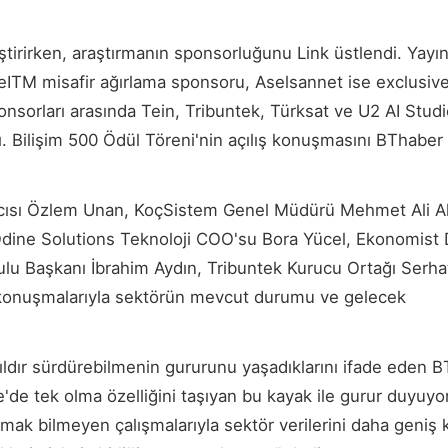
irirken, araştırmanın sponsorluğunu Link üstlendi. Yayı
eITM misafir ağırlama sponsoru, Aselsannet ise exclusiv
rları arasında Tein, Tribuntek, Türksat ve U2 AI Studio
. Bilişim 500 Ödül Töreni'nin açılış konuşmasını BThaber
mcısı Özlem Unan, KoçSistem Genel Müdürü Mehmet Ali A
dine Solutions Teknoloji COO'su Bora Yücel, Ekonomist 
ulu Başkanı İbrahim Aydın, Tribuntek Kurucu Ortağı Serha
konuşmalarıyla sektörün mevcut durumu ve gelecek
yıldır sürdürebilmenin gururunu yaşadıklarını ifade eden 
'de tek olma özelliğini taşıyan bu kayak ile gurur duyuyo
mak bilmeyen çalışmalarıyla sektör verilerini daha geniş k