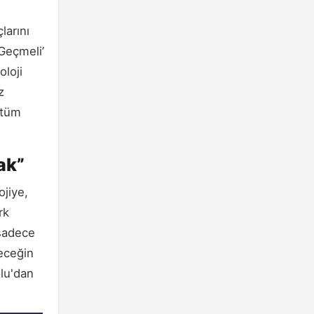
larını
 Geçmeli’
oloji
z
 tüm
ak”
jiye,
rk
 sadece
leceğin
olu'dan