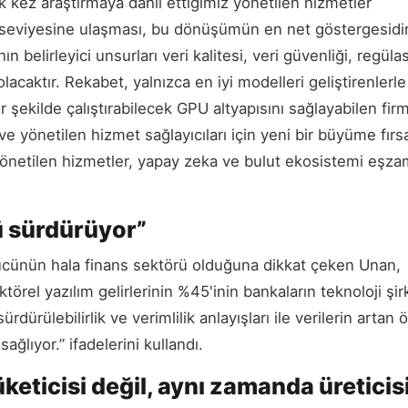
k kez araştırmaya dâhil ettiğimiz yönetilen hizmetler
TL seviyesine ulaşması, bu dönüşümün en net göstergesidir
 belirleyici unsurları veri kalitesi, veri güvenliği, regül
aktır. Rekabet, yalnızca en iyi modelleri geliştirenlerle 
r şekilde çalıştırabilecek GPU altyapısını sağlayabilen firm
ve yönetilen hizmet sağlayıcıları için yeni bir büyüme fırsa
 yönetilen hizmetler, yapay zeka ve bulut ekosistemi eşza
ü sürdürüyor”
 gücünün hala finans sektörü olduğuna dikkat çeken Unan,
törel yazılım gelirlerinin %45'inin bankaların teknoloji şirk
ürdürülebilirlik ve verimlilik anlayışları ile verilerin artan
ağlıyor.” ifadelerini kullandı.
keticisi değil, aynı zamanda üreticis