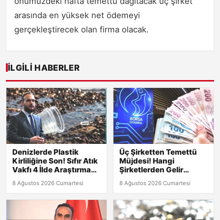
önümüzdeki hafta temettü dağıtacak üç şirket
arasında en yüksek net ödemeyi
gerçekleştirecek olan firma olacak.
İLGILI HABERLER
Denizlerde Plastik
Üç Şirketten Temettü
Kirliliğine Son! Sıfır Atık
Müjdesi! Hangi
Vakfı 4 İlde Araştırma
Şirketlerden Gelir
Başlatıyor
Bekleniyor?
8 Ağustos 2026 Cumartesi
8 Ağustos 2026 Cumartesi