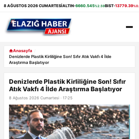
8 AĞUSTOS 2026 CUMARTESI
ALTIN
6660.545
BIST
13779.39
%2.59
%0.
▾
▾
ANASAYFA
Anasayfa
Denizlerde Plastik Kirliliğine Son! Sıfır Atık Vakfı 4 İlde
Araştırma Başlatıyor
GÜNDEM
EKONOMI
Denizlerde Plastik Kirliliğine Son! Sıfır
Atık Vakfı 4 İlde Araştırma Başlatıyor
SAĞLIK
8 Ağustos 2026 Cumartesi · 17:25
ALIŞVERIŞ