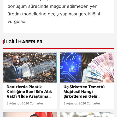
dönüşüm sürecinde mağdur edilmeden yeni
üretim modellerine geçiş yapması gerektiğini
vurguladı.
İLGILI HABERLER
Denizlerde Plastik
Üç Şirketten Temettü
Kirliliğine Son! Sıfır Atık
Müjdesi! Hangi
Vakfı 4 İlde Araştırma
Şirketlerden Gelir
Başlatıyor
Bekleniyor?
8 Ağustos 2026 Cumartesi
8 Ağustos 2026 Cumartesi