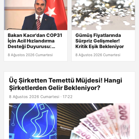
Bakan Kacır'dan COP31
Gümüş Fiyatlarında
İçin Acil Hızlandırma
Sürpriz Gelişmeler!
Desteği Duyurusu:
Kritik Eşik Bekleniyor
Başvuru Son Tarihi 30
8 Ağustos 2026 Cumartesi
8 Ağustos 2026 Cumartesi
Ağustos!
Üç Şirketten Temettü Müjdesi! Hangi
Şirketlerden Gelir Bekleniyor?
8 Ağustos 2026 Cumartesi · 17:22