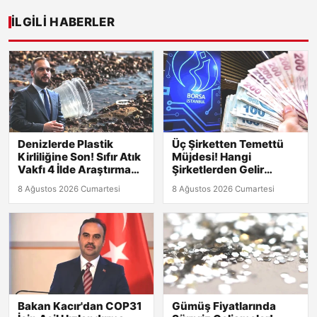
İLGILI HABERLER
Denizlerde Plastik
Üç Şirketten Temettü
Kirliliğine Son! Sıfır Atık
Müjdesi! Hangi
Vakfı 4 İlde Araştırma
Şirketlerden Gelir
Başlatıyor
Bekleniyor?
8 Ağustos 2026 Cumartesi
8 Ağustos 2026 Cumartesi
Bakan Kacır'dan COP31
Gümüş Fiyatlarında