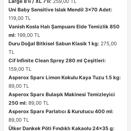
Large 8’li / XL 7’li:
259,00 TL
Uni Baby Sensitive Islak Mendil 3×70 Adet:
119,00 TL
Vanish Kosla Halı Şampuanı Elde Temizlik 850
ml:
199,00 TL
Duru Doğal Bitkisel Sabun Klasik 1 kg:
275,00
TL
Cif Infinite Clean Sprey 280 ml Çeşitleri:
159,00 TL
Asperox Sparx Limon Kokulu Kaya Tuzu 1.5 kg:
89,00 TL
Asperox Sparx Bulaşık Makinesi Temizleyici
250 ml:
89,00 TL
Asperox Sparx Parlatıcı & Kurutucu 400 ml:
89,00 TL
Ülker Dankek Pöti Fındıklı Kakaolu 24×35 g: