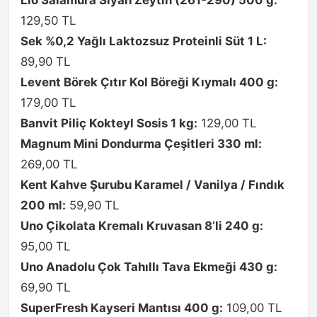
129,50 TL
Sek %0,2 Yağlı Laktozsuz Proteinli Süt 1 L:
89,90 TL
Levent Börek Çıtır Kol Böreği Kıymalı 400 g:
179,00 TL
Banvit Piliç Kokteyl Sosis 1 kg:
129,00 TL
Magnum Mini Dondurma Çeşitleri 330 ml:
269,00 TL
Kent Kahve Şurubu Karamel / Vanilya / Fındık
200 ml:
59,90 TL
Uno Çikolata Kremalı Kruvasan 8’li 240 g:
95,00 TL
Uno Anadolu Çok Tahıllı Tava Ekmeği 430 g:
69,90 TL
SuperFresh Kayseri Mantısı 400 g:
109,00 TL