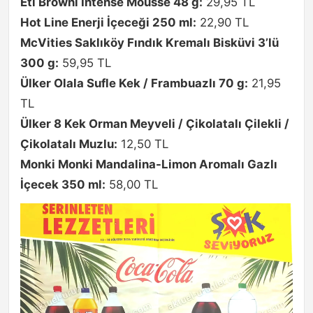
Eti Browni Intense Mousse 48 g:
29,95 TL
Hot Line Enerji İçeceği 250 ml:
22,90 TL
McVities Saklıköy Fındık Kremalı Bisküvi 3’lü
300 g:
59,95 TL
Ülker Olala Sufle Kek / Frambuazlı 70 g:
21,95
TL
Ülker 8 Kek Orman Meyveli / Çikolatalı Çilekli /
Çikolatalı Muzlu:
12,50 TL
Monki Monki Mandalina-Limon Aromalı Gazlı
İçecek 350 ml:
58,00 TL