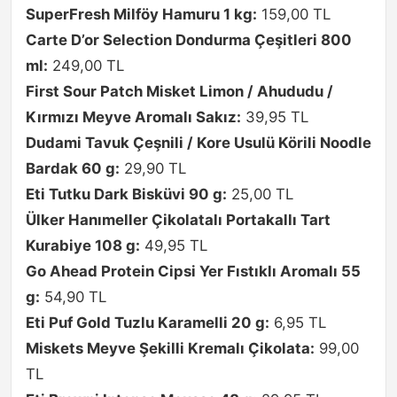
SuperFresh Milföy Hamuru 1 kg:
159,00 TL
Carte D’or Selection Dondurma Çeşitleri 800
ml:
249,00 TL
First Sour Patch Misket Limon / Ahududu /
Kırmızı Meyve Aromalı Sakız:
39,95 TL
Dudami Tavuk Çeşnili / Kore Usulü Körili Noodle
Bardak 60 g:
29,90 TL
Eti Tutku Dark Bisküvi 90 g:
25,00 TL
Ülker Hanımeller Çikolatalı Portakallı Tart
Kurabiye 108 g:
49,95 TL
Go Ahead Protein Cipsi Yer Fıstıklı Aromalı 55
g:
54,90 TL
Eti Puf Gold Tuzlu Karamelli 20 g:
6,95 TL
Miskets Meyve Şekilli Kremalı Çikolata:
99,00
TL