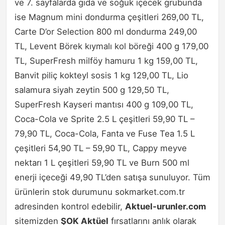
ve 7. sayfalarda gıda ve soğuk içecek grubunda
ise Magnum mini dondurma çeşitleri 269,00 TL,
Carte D’or Selection 800 ml dondurma 249,00
TL, Levent Börek kıymalı kol böreği 400 g 179,00
TL, SuperFresh milföy hamuru 1 kg 159,00 TL,
Banvit piliç kokteyl sosis 1 kg 129,00 TL, Lio
salamura siyah zeytin 500 g 129,50 TL,
SuperFresh Kayseri mantısı 400 g 109,00 TL,
Coca-Cola ve Sprite 2.5 L çeşitleri 59,90 TL –
79,90 TL, Coca-Cola, Fanta ve Fuse Tea 1.5 L
çeşitleri 54,90 TL – 59,90 TL, Cappy meyve
nektarı 1 L çeşitleri 59,90 TL ve Burn 500 ml
enerji içeceği 49,90 TL’den satışa sunuluyor. Tüm
ürünlerin stok durumunu sokmarket.com.tr
adresinden kontrol edebilir,
Aktuel-urunler.com
sitemizden
ŞOK Aktüel
fırsatlarını anlık olarak