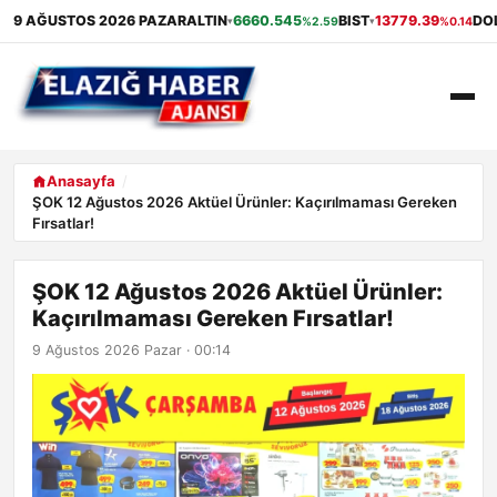
9 AĞUSTOS 2026 PAZAR
ALTIN
6660.545
BIST
13779.39
DO
%2.59
%0.14
▾
▾
ANASAYFA
Anasayfa
ŞOK 12 Ağustos 2026 Aktüel Ürünler: Kaçırılmaması Gereken
Fırsatlar!
GÜNDEM
EKONOMI
ŞOK 12 Ağustos 2026 Aktüel Ürünler:
Kaçırılmaması Gereken Fırsatlar!
SAĞLIK
9 Ağustos 2026 Pazar · 00:14
ALIŞVERIŞ