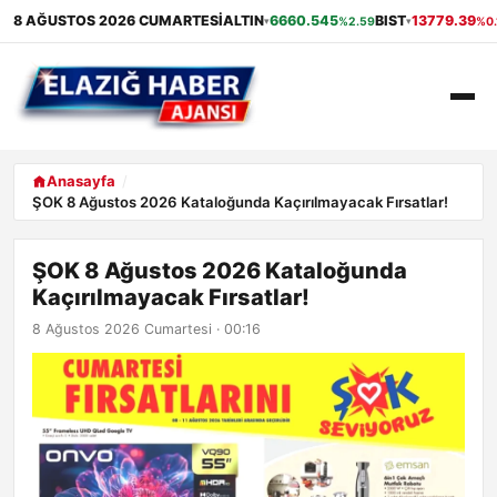
8 AĞUSTOS 2026 CUMARTESI
ALTIN
6660.545
BIST
13779.39
%2.59
%0.
▾
▾
ANASAYFA
Anasayfa
ŞOK 8 Ağustos 2026 Kataloğunda Kaçırılmayacak Fırsatlar!
GÜNDEM
ŞOK 8 Ağustos 2026 Kataloğunda
EKONOMI
Kaçırılmayacak Fırsatlar!
SAĞLIK
8 Ağustos 2026 Cumartesi · 00:16
ALIŞVERIŞ