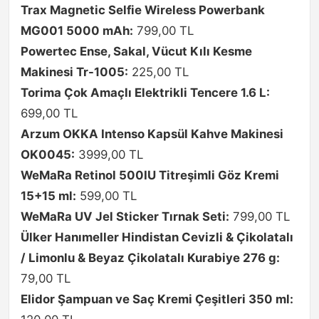
Trax Magnetic Selfie Wireless Powerbank
MG001 5000 mAh:
799,00 TL
Powertec Ense, Sakal, Vücut Kılı Kesme
Makinesi Tr-1005:
225,00 TL
Torima Çok Amaçlı Elektrikli Tencere 1.6 L:
699,00 TL
Arzum OKKA Intenso Kapsül Kahve Makinesi
OK0045:
3999,00 TL
WeMaRa Retinol 500IU Titreşimli Göz Kremi
15+15 ml:
599,00 TL
WeMaRa UV Jel Sticker Tırnak Seti:
799,00 TL
Ülker Hanımeller Hindistan Cevizli & Çikolatalı
/ Limonlu & Beyaz Çikolatalı Kurabiye 276 g:
79,00 TL
Elidor Şampuan ve Saç Kremi Çeşitleri 350 ml: