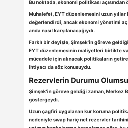
Bu noktada, ekonomi politikası açısından ö
Muhalefet, EYT düzenlemesini uzun yıllar 
değerlendirdi, ancak ekonomi yönetimi aç
anda nasıl karşılanacağıydı.
Farklı bir deyişle, Şimşek'in göreve geld
EYT düzenlemesinin maliyetleri birlikte v
mücadele için alınacak politikaların geti
ihtiyacı da söz konusuydu.
Rezervlerin Durumu Olums
Şimşek'in göreve geldiği zaman, Merkez Ba
göstergeydi.
Uzun çagfiri uygulanan kur koruma politik
nedeniyle
swap hariç net rezervler tarihi
yatırım bankalarının hesaplarına göre, b