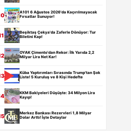
A101 6 Ağustos 2026'da Kaçırılmayacak
10
Fırsatlar Sunuyor!
Beşiktaş Çekya'da Zaferle Dönüyor: Tur
11
Biletini Kap!
OYAK Çimento'dan Rekor: İlk Yarıda 2,2
12
Milyar Lira Net Kar!
Küba Yaptırımları Sırasında Trump'tan Şok
13
Liste! 5 Kuruluş ve 8 Kişi Hedefte
KKM Bakiyeleri Düşüşte: 34 Milyon Lira
14
Kayıp!
Merkez Bankası Rezervleri 1,8 Milyar
15
Dolar Arttı! İşte Detaylar