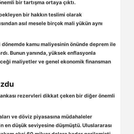
nemli bir tartışma ortaya çıktı.
bekleyen bir hakkın teslimi olarak
ısından asıl mesele
birçok mali yükün aynı
iği dönemde kamu maliyesinin önünde deprem ile
ardı. Bunun yanında, yüksek enflasyonla
receği maliyetler ve genel ekonomik finansman
uzdu
nkası rezervleri dikkat çeken bir diğer önemli
aları ve döviz piyasasına müdahaleler
nin en düşük seviyesine
düşmüştü. Uluslararası
u rakam
eksi 60 milyar dolara
kadar gerilemişti.