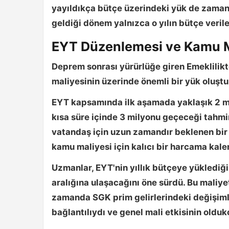
yayıldıkça bütçe üzerindeki yük de zaman i
geldiği dönem yalnızca o yılın bütçe veriler
EYT Düzenlemesi ve Kamu M
Deprem sonrası yürürlüğe giren Emeklilik
maliyesinin üzerinde önemli bir yük oluştu
EYT kapsamında ilk aşamada yaklaşık
2 m
kısa süre içinde
3 milyonu geçeceği
tahmin
vatandaş için uzun zamandır beklenen bir 
kamu maliyesi için kalıcı bir harcama ka
Uzmanlar, EYT'nin yıllık bütçeye yüklediği 
aralığına ulaşacağını öne sürdü. Bu maliye
zamanda SGK prim gelirlerindeki değişimle
bağlantılıydı ve genel mali etkisinin old