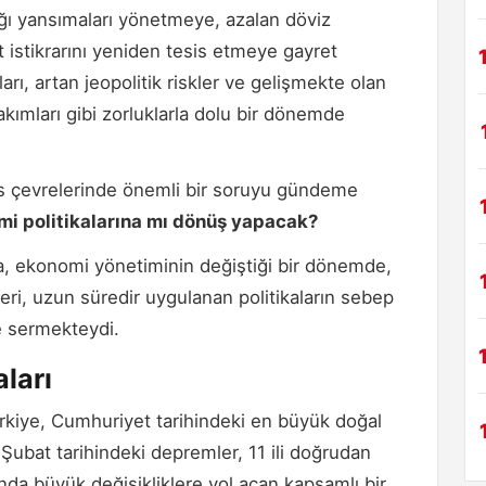
ı yansımaları yönetmeye, azalan döviz
 istikrarını yeniden tesis etmeye gayret
arı, artan jeopolitik riskler ve gelişmekte olan
akımları gibi zorluklarla dolu bir dönemde
ns çevrelerinde önemli bir soruyu gündeme
mi politikalarına mı dönüş yapacak?
ra, ekonomi yönetiminin değiştiği bir dönemde,
i, uzun süredir uygulanan politikaların sebep
e sermekteydi.
ları
kiye, Cumhuriyet tarihindeki en büyük doğal
6 Şubat tarihindeki depremler, 11 ili doğrudan
ında büyük değişikliklere yol açan kapsamlı bir