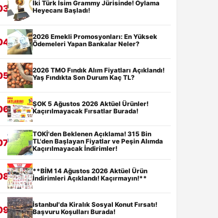
İki Türk İsim Grammy Jürisinde! Oylama
03
Heyecanı Başladı!
2026 Emekli Promosyonları: En Yüksek
04
Ödemeleri Yapan Bankalar Neler?
2026 TMO Fındık Alım Fiyatları Açıklandı!
05
Yaş Fındıkta Son Durum Kaç TL?
ŞOK 5 Ağustos 2026 Aktüel Ürünler!
06
Kaçırılmayacak Fırsatlar Burada!
TOKİ'den Beklenen Açıklama! 315 Bin
TL'den Başlayan Fiyatlar ve Peşin Alımda
07
Kaçırılmayacak İndirimler!
**BİM 14 Ağustos 2026 Aktüel Ürün
08
İndirimleri Açıklandı! Kaçırmayın!**
İstanbul'da Kiralık Sosyal Konut Fırsatı!
09
Başvuru Koşulları Burada!