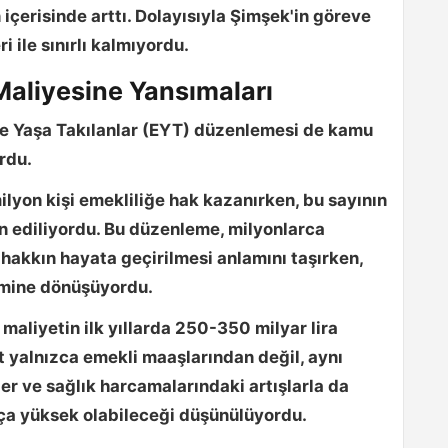
çerisinde arttı. Dolayısıyla Şimşek'in göreve
i ile sınırlı kalmıyordu.
aliyesine Yansımaları
te Yaşa Takılanlar (EYT) düzenlemesi de kamu
rdu.
ilyon kişi
emekliliğe hak kazanırken, bu sayının
 ediliyordu. Bu düzenleme, milyonlarca
hakkın hayata geçirilmesi anlamını taşırken,
lemine dönüşüyordu.
maliyetin ilk yıllarda
250-350 milyar lira
t yalnızca emekli maaşlarından değil, aynı
r ve sağlık harcamalarındaki artışlarla da
ukça yüksek olabileceği düşünülüyordu.