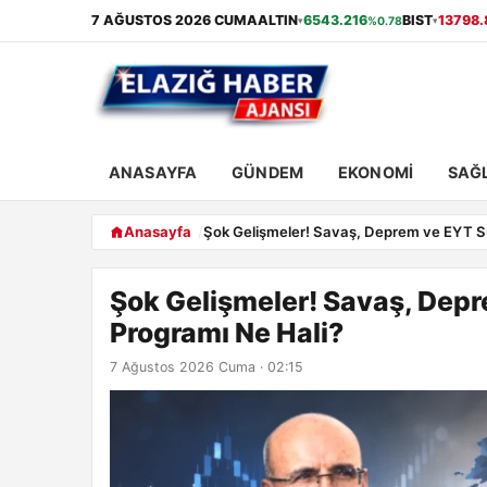
7 AĞUSTOS 2026 CUMA
ALTIN
6543.216
BIST
13798.
%0.78
▾
▾
ANASAYFA
GÜNDEM
EKONOMI
SAĞL
Anasayfa
Şok Gelişmeler! Savaş, Deprem ve EYT S
Şok Gelişmeler! Savaş, Dep
Programı Ne Hali?
7 Ağustos 2026 Cuma · 02:15