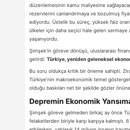
düzenlemesinin kamu maliyesine sağlayacağ
rezervlerini canlandırmaya ve bozulmuş fiyat
ediyordu. Üstelik bu süreç, yüksek faiz oranl
ülkeler için daha seçici hale gelen sermaye 
yaşanıyordu.
Şimşek'in göreve dönüşü, uluslararası fina
getirdi:
Türkiye, yeniden geleneksel ekono
Bu soru oldukça kritik bir öneme sahipti. Zi
Türkiye'nin makroekonomik temel göstergeler
olduğu baskıları net bir şekilde gözler önün
Depremin Ekonomik Yansıma
Şimşek göreve gelmeden birkaç ay önce Tür
felaketlerden biriyle karşı karşıya kalmıştı. 
etkilerken, yaklaşık 14 milyon insanın hayat