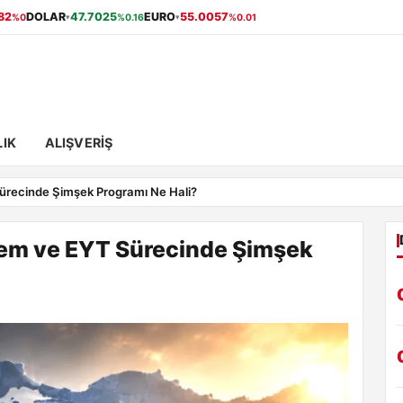
82
DOLAR
47.7025
EURO
55.0057
%0
%0.16
%0.01
▾
▾
IK
ALIŞVERIŞ
ürecinde Şimşek Programı Ne Hali?
rem ve EYT Sürecinde Şimşek