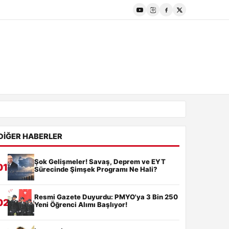
DIĞER HABERLER
Şok Gelişmeler! Savaş, Deprem ve EYT
01
Sürecinde Şimşek Programı Ne Hali?
Resmi Gazete Duyurdu: PMYO'ya 3 Bin 250
02
Yeni Öğrenci Alımı Başlıyor!