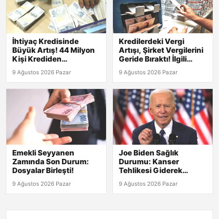
İhtiyaç Kredisinde
Kredilerdeki Vergi
Büyük Artış! 44 Milyon
Artışı, Şirket Vergilerini
Kişi Krediden
Geride Bıraktı! İlgili
Yararlanıyor
Detaylar
9 Ağustos 2026 Pazar
9 Ağustos 2026 Pazar
Emekli Seyyanen
Joe Biden Sağlık
Zamında Son Durum:
Durumu: Kanser
Dosyalar Birleşti!
Tehlikesi Giderek
Artıyor!
9 Ağustos 2026 Pazar
9 Ağustos 2026 Pazar