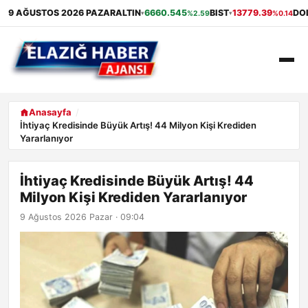
9 AĞUSTOS 2026 PAZAR
ALTIN
6660.545
BIST
13779.39
DO
%2.59
%0.14
▾
▾
ANASAYFA
Anasayfa
İhtiyaç Kredisinde Büyük Artış! 44 Milyon Kişi Krediden
Yararlanıyor
GÜNDEM
EKONOMI
İhtiyaç Kredisinde Büyük Artış! 44
Milyon Kişi Krediden Yararlanıyor
SAĞLIK
9 Ağustos 2026 Pazar · 09:04
ALIŞVERIŞ