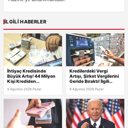
İLGILI HABERLER
İhtiyaç Kredisinde
Kredilerdeki Vergi
Büyük Artış! 44 Milyon
Artışı, Şirket Vergilerini
Kişi Krediden
Geride Bıraktı! İlgili
Yararlanıyor
Detaylar
9 Ağustos 2026 Pazar
9 Ağustos 2026 Pazar