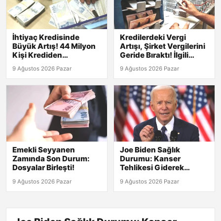
İhtiyaç Kredisinde
Kredilerdeki Vergi
Büyük Artış! 44 Milyon
Artışı, Şirket Vergilerini
Kişi Krediden
Geride Bıraktı! İlgili
Yararlanıyor
Detaylar
9 Ağustos 2026 Pazar
9 Ağustos 2026 Pazar
Emekli Seyyanen
Joe Biden Sağlık
Zamında Son Durum:
Durumu: Kanser
Dosyalar Birleşti!
Tehlikesi Giderek
Artıyor!
9 Ağustos 2026 Pazar
9 Ağustos 2026 Pazar