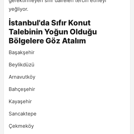
gerektirmeyen sıfır daireleri tercih etmeyi
yeğliyor.
İstanbul'da Sıfır Konut
Talebinin Yoğun Olduğu
Bölgelere Göz Atalım
Başakşehir
Beylikdüzü
Arnavutköy
Bahçeşehir
Kayaşehir
Sancaktepe
Çekmeköy