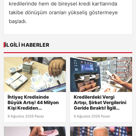
kredilerinde hem de bireysel kredi kartlarında
takibe dönüşüm oranları yükseliş göstermeye
başladı.
İLGILI HABERLER
İhtiyaç Kredisinde
Kredilerdeki Vergi
Büyük Artış! 44 Milyon
Artışı, Şirket Vergilerini
Kişi Krediden
Geride Bıraktı! İlgili
Yararlanıyor
Detaylar
9 Ağustos 2026 Pazar
9 Ağustos 2026 Pazar