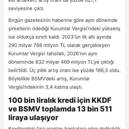
kat artarken, artış oranı da yüzde 627,7
seviyesine çıktı.
Birgün gazetesinin haberine göre aynı dönemde
şirketlerin ödediği Kurumlar Vergisi’ndeki yükseliş
ise oldukça sınırlı kaldı. 2023'ün ilk altı ayında
290 milyar 768 milyon TL olarak gerçekleşen
Kurumlar Vergisi tahsilatı, 2026'nın aynı
döneminde 832 milyar 469 milyon TL’ye çıktığı
belirtildi. Üç yıllık artış oranı ise yüzde 186,3 oldu.
Böylelikle BSMV’deki artış, Kurumlar
Vergisi’ndekinin 3,4 katına ulaştı.
100 bin liralık kredi için KKDF
ve BSMV toplamda 13 bin 511
liraya ulaşıyor
Kredilerdeki faiz oranları bankalara göre değişiklik