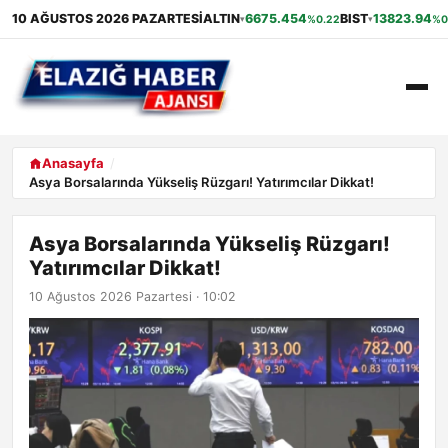
10 AĞUSTOS 2026 PAZARTESI
ALTIN
6675.454
BIST
13823.94
%0.22
%0
▾
▾
ANASAYFA
Anasayfa
Asya Borsalarında Yükseliş Rüzgarı! Yatırımcılar Dikkat!
GÜNDEM
Asya Borsalarında Yükseliş Rüzgarı!
EKONOMI
Yatırımcılar Dikkat!
SAĞLIK
10 Ağustos 2026 Pazartesi · 10:02
ALIŞVERIŞ