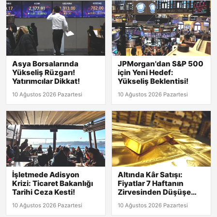
Asya Borsalarında
JPMorgan'dan S&P 500
Yükseliş Rüzgarı!
için Yeni Hedef:
Yatırımcılar Dikkat!
Yükseliş Beklentisi!
10 Ağustos 2026 Pazartesi
10 Ağustos 2026 Pazartesi
İşletmede Adisyon
Altında Kâr Satışı:
Krizi: Ticaret Bakanlığı
Fiyatlar 7 Haftanın
Tarihi Ceza Kesti!
Zirvesinden Düşüşe
Geçti!
10 Ağustos 2026 Pazartesi
10 Ağustos 2026 Pazartesi