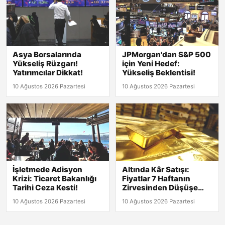
Asya Borsalarında
JPMorgan'dan S&P 500
Yükseliş Rüzgarı!
için Yeni Hedef:
Yatırımcılar Dikkat!
Yükseliş Beklentisi!
10 Ağustos 2026 Pazartesi
10 Ağustos 2026 Pazartesi
İşletmede Adisyon
Altında Kâr Satışı:
Krizi: Ticaret Bakanlığı
Fiyatlar 7 Haftanın
Tarihi Ceza Kesti!
Zirvesinden Düşüşe
Geçti!
10 Ağustos 2026 Pazartesi
10 Ağustos 2026 Pazartesi