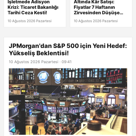
İşletmede Adisyon
Altında Kâr Satışı:
Krizi: Ticaret Bakanlığı
Fiyatlar 7 Haftanın
Tarihi Ceza Kesti!
Zirvesinden Düşüşe
Geçti!
10 Ağustos 2026 Pazartesi
10 Ağustos 2026 Pazartesi
JPMorgan'dan S&P 500 için Yeni Hedef:
Yükseliş Beklentisi!
10 Ağustos 2026 Pazartesi · 09:41