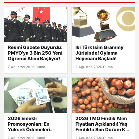
Resmi Gazete Duyurdu:
İki Türk İsim Grammy
PMYO'ya 3 Bin 250 Yeni
Jürisinde! Oylama
Öğrenci Alımı Başlıyor!
Heyecanı Başladı!
7 Ağustos 2026 Cuma
7 Ağustos 2026 Cuma
2026 Emekli
2026 TMO Fındık Alım
Promosyonları: En
Fiyatları Açıklandı! Yaş
Yüksek Ödemeleri
Fındıkta Son Durum Kaç
Yapan Bankalar Neler?
TL?
7 Ağustos 2026 Cuma
7 Ağustos 2026 Cuma