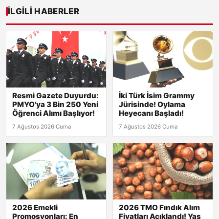
İLGILI HABERLER
Resmi Gazete Duyurdu:
İki Türk İsim Grammy
PMYO'ya 3 Bin 250 Yeni
Jürisinde! Oylama
Öğrenci Alımı Başlıyor!
Heyecanı Başladı!
7 Ağustos 2026 Cuma
7 Ağustos 2026 Cuma
2026 Emekli
2026 TMO Fındık Alım
Promosyonları: En
Fiyatları Açıklandı! Yaş