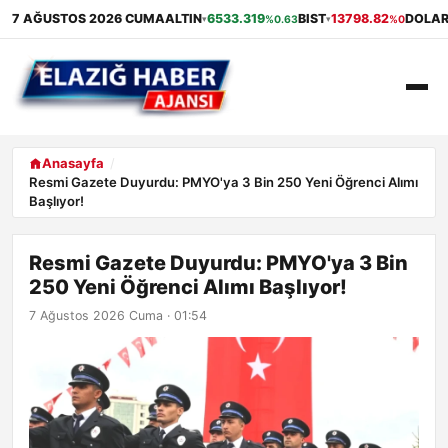
7 AĞUSTOS 2026 CUMA
ALTIN
6533.319
BIST
13798.82
DOLA
%0.63
%0
▾
▾
ANASAYFA
Anasayfa
Resmi Gazete Duyurdu: PMYO'ya 3 Bin 250 Yeni Öğrenci Alımı
Başlıyor!
GÜNDEM
EKONOMI
Resmi Gazete Duyurdu: PMYO'ya 3 Bin
250 Yeni Öğrenci Alımı Başlıyor!
SAĞLIK
7 Ağustos 2026 Cuma · 01:54
ALIŞVERIŞ