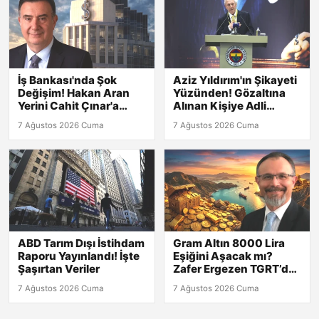
İş Bankası'nda Şok
Aziz Yıldırım'ın Şikayeti
Değişim! Hakan Aran
Yüzünden! Gözaltına
Yerini Cahit Çınar'a
Alınan Kişiye Adli
Bıraktı
Kontrol
7 Ağustos 2026 Cuma
7 Ağustos 2026 Cuma
ABD Tarım Dışı İstihdam
Gram Altın 8000 Lira
Raporu Yayınlandı! İşte
Eşiğini Aşacak mı?
Şaşırtan Veriler
Zafer Ergezen TGRT’de
Yanıtlıyor!
7 Ağustos 2026 Cuma
7 Ağustos 2026 Cuma