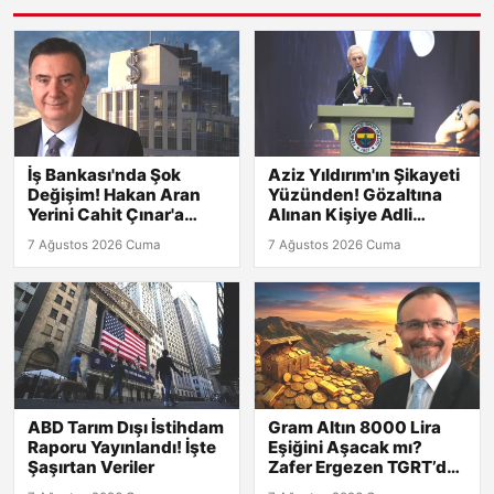
İş Bankası'nda Şok
Aziz Yıldırım'ın Şikayeti
Değişim! Hakan Aran
Yüzünden! Gözaltına
Yerini Cahit Çınar'a
Alınan Kişiye Adli
Bıraktı
Kontrol
7 Ağustos 2026 Cuma
7 Ağustos 2026 Cuma
ABD Tarım Dışı İstihdam
Gram Altın 8000 Lira
Raporu Yayınlandı! İşte
Eşiğini Aşacak mı?
Şaşırtan Veriler
Zafer Ergezen TGRT’de
Yanıtlıyor!