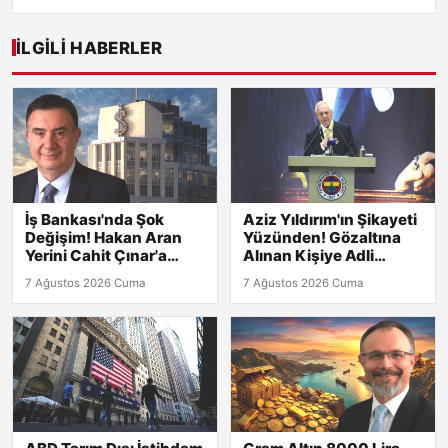
İLGILI HABERLER
İş Bankası'nda Şok
Aziz Yıldırım'ın Şikayeti
Değişim! Hakan Aran
Yüzünden! Gözaltına
Yerini Cahit Çınar'a
Alınan Kişiye Adli
Bıraktı
Kontrol
7 Ağustos 2026 Cuma
7 Ağustos 2026 Cuma