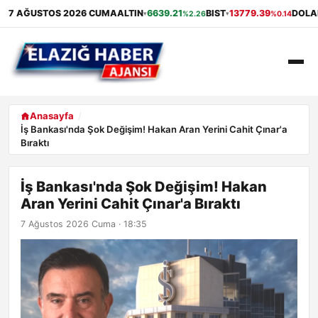
7 AĞUSTOS 2026 CUMA
ALTIN
6639.21
BIST
13779.39
DOLA
%2.26
%0.14
▾
▾
ANASAYFA
Anasayfa
İş Bankası'nda Şok Değişim! Hakan Aran Yerini Cahit Çınar'a
Bıraktı
GÜNDEM
EKONOMI
İş Bankası'nda Şok Değişim! Hakan
Aran Yerini Cahit Çınar'a Bıraktı
SAĞLIK
7 Ağustos 2026 Cuma · 18:35
ALIŞVERIŞ