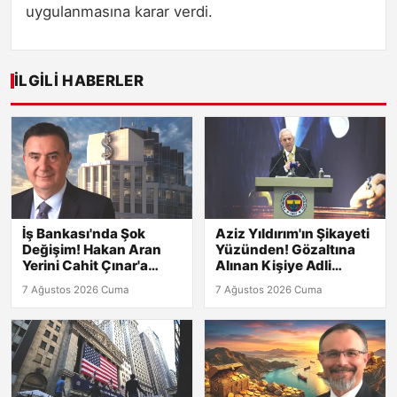
uygulanmasına karar verdi.
İLGILI HABERLER
İş Bankası'nda Şok
Aziz Yıldırım'ın Şikayeti
Değişim! Hakan Aran
Yüzünden! Gözaltına
Yerini Cahit Çınar'a
Alınan Kişiye Adli
Bıraktı
Kontrol
7 Ağustos 2026 Cuma
7 Ağustos 2026 Cuma