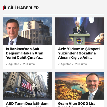
İLGILI HABERLER
İş Bankası'nda Şok
Aziz Yıldırım'ın Şikayeti
Değişim! Hakan Aran
Yüzünden! Gözaltına
Yerini Cahit Çınar'a
Alınan Kişiye Adli
Bıraktı
Kontrol
7 Ağustos 2026 Cuma
7 Ağustos 2026 Cuma
ABD Tarım Dışı İstihdam
Gram Altın 8000 Lira