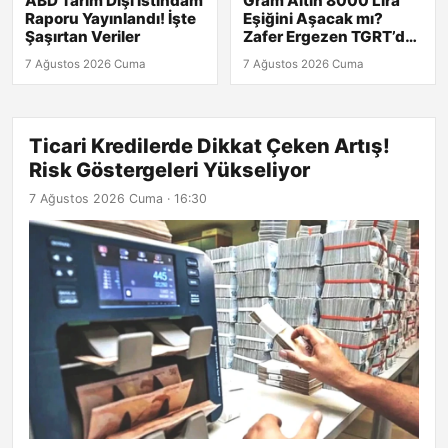
ABD Tarım Dışı İstihdam
Gram Altın 8000 Lira
Raporu Yayınlandı! İşte
Eşiğini Aşacak mı?
Şaşırtan Veriler
Zafer Ergezen TGRT’de
Yanıtlıyor!
7 Ağustos 2026 Cuma
7 Ağustos 2026 Cuma
Ticari Kredilerde Dikkat Çeken Artış!
Risk Göstergeleri Yükseliyor
7 Ağustos 2026 Cuma · 16:30