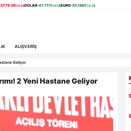
13779.39
DOLAR
47.7111
EURO
55.1881
%0.14
%0.18
%0.32
▾
▾
IK
ALIŞVERIŞ
Hastane Geliyor
rımı! 2 Yeni Hastane Geliyor