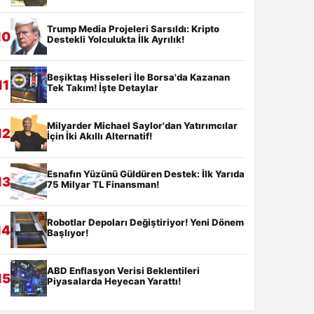
Trump Media Projeleri Sarsıldı: Kripto
10
Destekli Yolculukta İlk Ayrılık!
Beşiktaş Hisseleri İle Borsa'da Kazanan
11
Tek Takım! İşte Detaylar
Milyarder Michael Saylor'dan Yatırımcılar
12
İçin İki Akıllı Alternatif!
Esnafın Yüzünü Güldüren Destek: İlk Yarıda
13
75 Milyar TL Finansman!
Robotlar Depoları Değiştiriyor! Yeni Dönem
14
Başlıyor!
ABD Enflasyon Verisi Beklentileri
15
Piyasalarda Heyecan Yarattı!