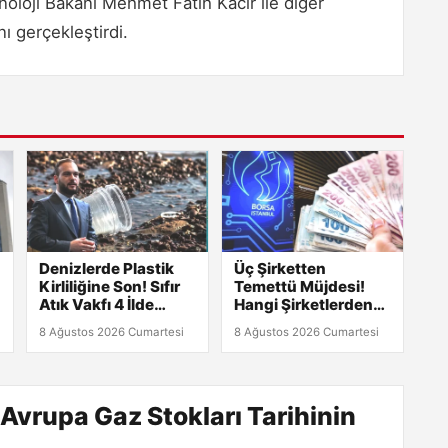
oloji Bakanı Mehmet Fatih Kacır ile diğer
nı gerçekleştirdi.
Denizlerde Plastik
Üç Şirketten
Kirliliğine Son! Sıfır
Temettü Müjdesi!
Atık Vakfı 4 İlde
Hangi Şirketlerden
Araştırma Başlatıyor
Gelir Bekleniyor?
8 Ağustos 2026 Cumartesi
8 Ağustos 2026 Cumartesi
vrupa Gaz Stokları Tarihinin