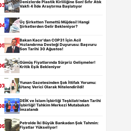
Denizlerde Plastik Kirliliğine Son! Sıfır Atık
03
Vakfı 4 İlde Araştırma Başlatıyor
Üç Şirketten Temettü Müjdesi! Hangi
04
Şirketlerden Gelir Bekleniyor?
Bakan Kacır'dan COP31 İçin Acil
Hızlandırma Desteği Duyurusu: Başvuru
05
Son Tarihi 30 Ağustos!
Gümüş Fiyatlarında Sürpriz Gelişmeler!
06
Kritik Eşik Bekleniyor
Yunan Gazetesinden Şok İttifak Yorumu:
07
Utanç Verici Olarak Nitelendirildi!
DEİK ve İslam İşbirliği Teşkilatı'ndan Tarihi
İşbirliği! Tahkim Merkezi Mutabakatı
08
İmzalandı
Petrolde İki Büyük Bankadan Şok Tahmin:
09
Fiyatlar Yükseliyor!