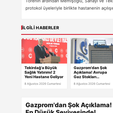
Törenin ardından Memişoğlu, Sanayi ve Tekn
protokol üyeleriyle birlikte hastanenin açılışı
İLGILI HABERLER
Tekirdağ'a Büyük
Gazprom'dan Şok
Sağlık Yatırımı! 2
Açıklama! Avrupa
Yeni Hastane Geliyor
Gaz Stokları
Tarihinin En Düşük
8 Ağustos 2026 Cumartesi
8 Ağustos 2026 Cumartesi
Seviyesinde!
Gazprom'dan Şok Açıklama! A
En Düşük Seviyesinde!