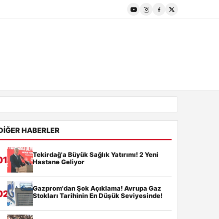
DIĞER HABERLER
Tekirdağ'a Büyük Sağlık Yatırımı! 2 Yeni
01
Hastane Geliyor
Gazprom'dan Şok Açıklama! Avrupa Gaz
02
Stokları Tarihinin En Düşük Seviyesinde!