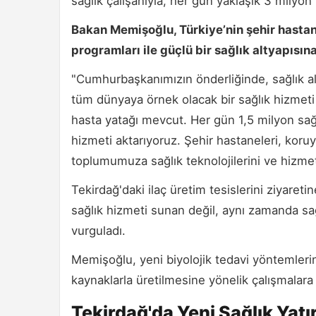
sağlık çalışanıyla, her gün yaklaşık 3 milyon
Bakan Memişoğlu, Türkiye’nin şehir hastan
programları ile güçlü bir sağlık altyapısın
"Cumhurbaşkanımızın önderliğinde, sağlık al
tüm dünyaya örnek olacak bir sağlık hizmet
hasta yatağı mevcut. Her gün 1,5 milyon sağl
hizmeti aktarıyoruz. Şehir hastaneleri, koru
toplumumuza sağlık teknolojilerini ve hizmetl
Tekirdağ'daki ilaç üretim tesislerini ziyare
sağlık hizmeti sunan değil, aynı zamanda sağl
vurguladı.
Memişoğlu, yeni biyolojik tedavi yöntemlerinin
kaynaklarla üretilmesine yönelik çalışmalara 
Tekirdağ'da Yeni Sağlık Yatı