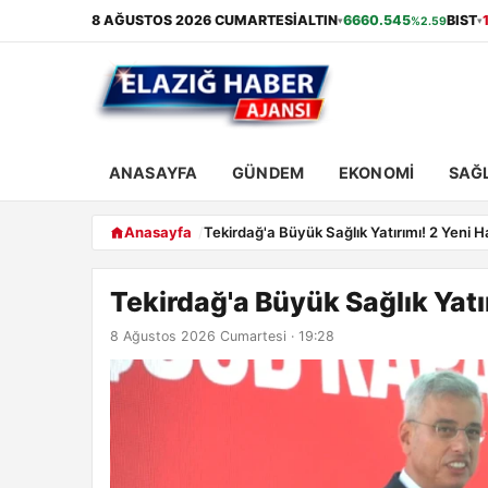
8 AĞUSTOS 2026 CUMARTESI
ALTIN
6660.545
BIST
%2.59
▾
▾
ANASAYFA
GÜNDEM
EKONOMI
SAĞL
Anasayfa
Tekirdağ'a Büyük Sağlık Yatırımı! 2 Yeni 
Tekirdağ'a Büyük Sağlık Yatı
8 Ağustos 2026 Cumartesi · 19:28