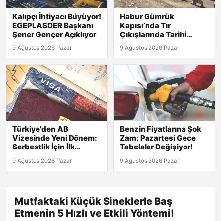
Kalıpçı İhtiyacı Büyüyor!
Habur Gümrük
EGEPLASDER Başkanı
Kapısı’nda Tır
Şener Gençer Açıklıyor
Çıkışlarında Tarihi
Rekor! 2026 Günlük
9 Ağustos 2026 Pazar
9 Ağustos 2026 Pazar
Verileri Açıklandı!
Türkiye'den AB
Benzin Fiyatlarına Şok
Vizesinde Yeni Dönem:
Zam: Pazartesi Gece
Serbestlik İçin İlk
Tabelalar Değişiyor!
Adımlar Atıldı!
9 Ağustos 2026 Pazar
9 Ağustos 2026 Pazar
Mutfaktaki Küçük Sineklerle Baş
Etmenin 5 Hızlı ve Etkili Yöntemi!