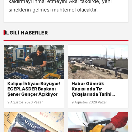
kaldırmayı ihmal etmeyin! Aksi takdirde, yeni
sineklerin gelmesi muhtemel olacaktır.
İLGILI HABERLER
Kalıpçı İhtiyacı Büyüyor!
Habur Gümrük
EGEPLASDER Başkanı
Kapısı’nda Tır
Şener Gençer Açıklıyor
Çıkışlarında Tarihi
Rekor! 2026 Günlük
9 Ağustos 2026 Pazar
9 Ağustos 2026 Pazar
Verileri Açıklandı!