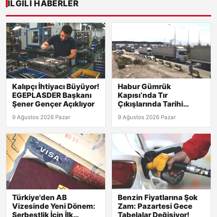
İLGILI HABERLER
Kalıpçı İhtiyacı Büyüyor!
Habur Gümrük
EGEPLASDER Başkanı
Kapısı’nda Tır
Şener Gençer Açıklıyor
Çıkışlarında Tarihi
Rekor! 2026 Günlük
9 Ağustos 2026 Pazar
9 Ağustos 2026 Pazar
Verileri Açıklandı!
Türkiye'den AB
Benzin Fiyatlarına Şok
Vizesinde Yeni Dönem:
Zam: Pazartesi Gece
Serbestlik İçin İlk
Tabelalar Değişiyor!