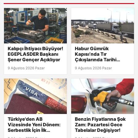
Kalıpçı İhtiyacı Büyüyor!
Habur Gümrük
EGEPLASDER Başkanı
Kapısı’nda Tır
Şener Gençer Açıklıyor
Çıkışlarında Tarihi
Rekor! 2026 Günlük
9 Ağustos 2026 Pazar
9 Ağustos 2026 Pazar
Verileri Açıklandı!
Türkiye'den AB
Benzin Fiyatlarına Şok
Vizesinde Yeni Dönem:
Zam: Pazartesi Gece
Serbestlik İçin İlk
Tabelalar Değişiyor!
Adımlar Atıldı!