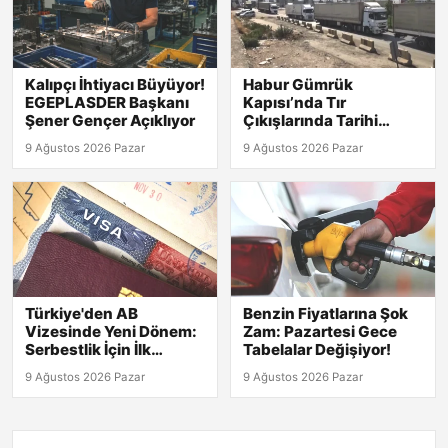
Kalıpçı İhtiyacı Büyüyor!
Habur Gümrük
EGEPLASDER Başkanı
Kapısı’nda Tır
Şener Gençer Açıklıyor
Çıkışlarında Tarihi
Rekor! 2026 Günlük
9 Ağustos 2026 Pazar
9 Ağustos 2026 Pazar
Verileri Açıklandı!
Türkiye'den AB
Benzin Fiyatlarına Şok
Vizesinde Yeni Dönem:
Zam: Pazartesi Gece
Serbestlik İçin İlk
Tabelalar Değişiyor!
Adımlar Atıldı!
9 Ağustos 2026 Pazar
9 Ağustos 2026 Pazar