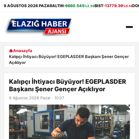
9 AĞUSTOS 2026 PAZAR
ALTIN
6660.545
BIST
13779.39
DO
%2.59
%0.14
▾
▾
ANASAYFA
Anasayfa
Kalıpçı İhtiyacı Büyüyor! EGEPLASDER Başkanı Şener Gençer
Açıklıyor
GÜNDEM
EKONOMI
Kalıpçı İhtiyacı Büyüyor! EGEPLASDER
Başkanı Şener Gençer Açıklıyor
SAĞLIK
9 Ağustos 2026 Pazar · 10:07
ALIŞVERIŞ