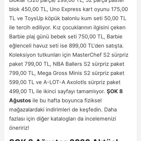
bloklar (320 parça) 299,00 TL, 52 parça pastel
blok 450,00 TL, Uno Express kart oyunu 175,00
TL ve ToysUp köpük balonlu kum seti 50,00 TL
ile tercih ediliyor. Kız çocuklarının ilgisini çeken
Barbie plaj günü bebek seti 750,00 TL, Barbie
eğlenceli havuz seti ise 899,00 TL'den satışta.
Koleksiyon tutkunları için MasterChef S2 sürpriz
paket 799,00 TL, NBA Ballers S2 sürpriz paket
799,00 TL, Mega Gross Minis S2 sürpriz paket
599,00 TL ve A-LOT-A Axolotls sürpriz paket
499,00 TL ile ikinci sayfayı tamamlıyor.
ŞOK 8
Ağustos
ile bu hafta boyunca fiziksel
mağazalardaki indirimleri de keşfedin. Daha
fazlası için diğer katalogları da incelemenizi
öneririz!