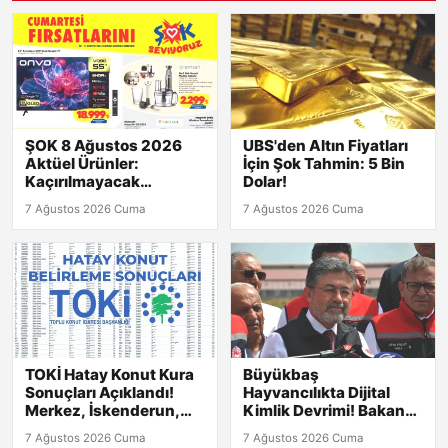
ŞOK 8 Ağustos 2026
UBS'den Altın Fiyatları
Aktüel Ürünler:
İçin Şok Tahmin: 5 Bin
Kaçırılmayacak
Dolar!
Fırsatlar!
7 Ağustos 2026 Cuma
7 Ağustos 2026 Cuma
TOKİ Hatay Konut Kura
Büyükbaş
Sonuçları Açıklandı!
Hayvancılıkta Dijital
Merkez, İskenderun,
Kimlik Devrimi! Bakan
Kırıkhan ve Diğer
Yumaklı Açıkladı
7 Ağustos 2026 Cuma
7 Ağustos 2026 Cuma
İlçelerdeki Listeler