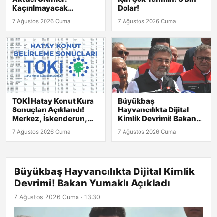
Kaçırılmayacak
Dolar!
Fırsatlar!
7 Ağustos 2026 Cuma
7 Ağustos 2026 Cuma
TOKİ Hatay Konut Kura
Büyükbaş
Sonuçları Açıklandı!
Hayvancılıkta Dijital
Merkez, İskenderun,
Kimlik Devrimi! Bakan
Kırıkhan ve Diğer
Yumaklı Açıkladı
7 Ağustos 2026 Cuma
7 Ağustos 2026 Cuma
İlçelerdeki Listeler
Burada
Büyükbaş Hayvancılıkta Dijital Kimlik
Devrimi! Bakan Yumaklı Açıkladı
7 Ağustos 2026 Cuma · 13:30