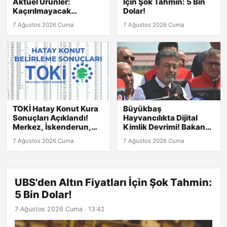
Aktüel Ürünler:
İçin Şok Tahmin: 5 Bin
Kaçırılmayacak
Dolar!
Fırsatlar!
7 Ağustos 2026 Cuma
7 Ağustos 2026 Cuma
TOKİ Hatay Konut Kura
Büyükbaş
Sonuçları Açıklandı!
Hayvancılıkta Dijital
Merkez, İskenderun,
Kimlik Devrimi! Bakan
Kırıkhan ve Diğer
Yumaklı Açıkladı
7 Ağustos 2026 Cuma
7 Ağustos 2026 Cuma
İlçelerdeki Listeler
Burada
UBS'den Altın Fiyatları İçin Şok Tahmin:
5 Bin Dolar!
7 Ağustos 2026 Cuma · 13:42