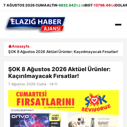
7 AĞUSTOS 2026 CUMA
ALTIN
6632.642
BIST
13798.46
DOLA
%2.16
%0
▾
▾
ANASAYFA
Anasayfa
ŞOK 8 Ağustos 2026 Aktüel Ürünler: Kaçırılmayacak Fırsatlar!
GÜNDEM
ŞOK 8 Ağustos 2026 Aktüel Ürünler:
EKONOMI
Kaçırılmayacak Fırsatlar!
SAĞLIK
7 Ağustos 2026 Cuma · 14:11
ALIŞVERIŞ