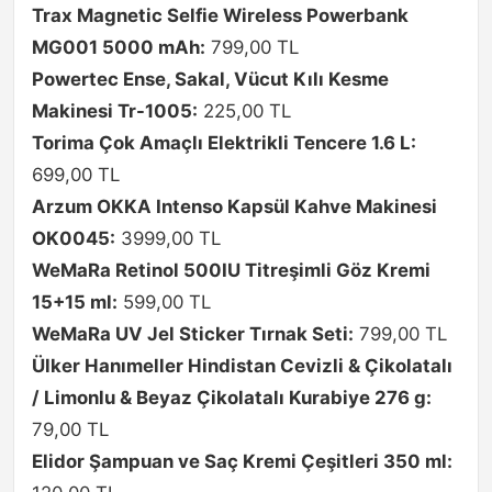
Trax Magnetic Selfie Wireless Powerbank
MG001 5000 mAh:
799,00 TL
Powertec Ense, Sakal, Vücut Kılı Kesme
Makinesi Tr-1005:
225,00 TL
Torima Çok Amaçlı Elektrikli Tencere 1.6 L:
699,00 TL
Arzum OKKA Intenso Kapsül Kahve Makinesi
OK0045:
3999,00 TL
WeMaRa Retinol 500IU Titreşimli Göz Kremi
15+15 ml:
599,00 TL
WeMaRa UV Jel Sticker Tırnak Seti:
799,00 TL
Ülker Hanımeller Hindistan Cevizli & Çikolatalı
/ Limonlu & Beyaz Çikolatalı Kurabiye 276 g:
79,00 TL
Elidor Şampuan ve Saç Kremi Çeşitleri 350 ml: