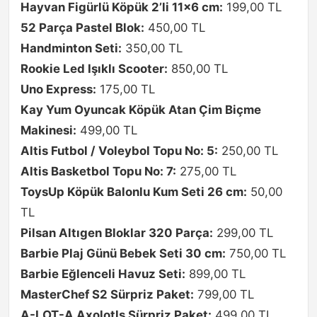
Hayvan Figürlü Köpük 2’li 11×6 cm:
199,00 TL
52 Parça Pastel Blok:
450,00 TL
Handminton Seti:
350,00 TL
Rookie Led Işıklı Scooter:
850,00 TL
Uno Express:
175,00 TL
Kay Yum Oyuncak Köpük Atan Çim Biçme
Makinesi:
499,00 TL
Altis Futbol / Voleybol Topu No: 5:
250,00 TL
Altis Basketbol Topu No: 7:
275,00 TL
ToysUp Köpük Balonlu Kum Seti 26 cm:
50,00
TL
Pilsan Altıgen Bloklar 320 Parça:
299,00 TL
Barbie Plaj Günü Bebek Seti 30 cm:
750,00 TL
Barbie Eğlenceli Havuz Seti:
899,00 TL
MasterChef S2 Sürpriz Paket:
799,00 TL
A-LOT-A Axolotls Sürpriz Paket:
499,00 TL