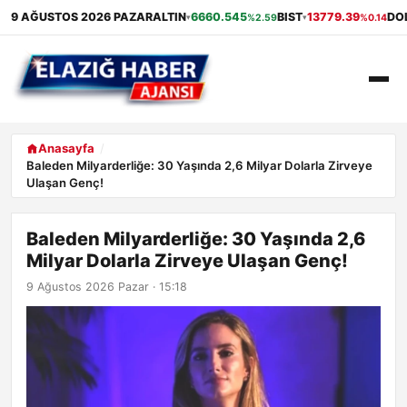
9 AĞUSTOS 2026 PAZAR
ALTIN
6660.545
BIST
13779.39
DO
%2.59
%0.14
▾
▾
ANASAYFA
Anasayfa
Baleden Milyarderliğe: 30 Yaşında 2,6 Milyar Dolarla Zirveye
Ulaşan Genç!
GÜNDEM
EKONOMI
Baleden Milyarderliğe: 30 Yaşında 2,6
Milyar Dolarla Zirveye Ulaşan Genç!
SAĞLIK
9 Ağustos 2026 Pazar · 15:18
ALIŞVERIŞ