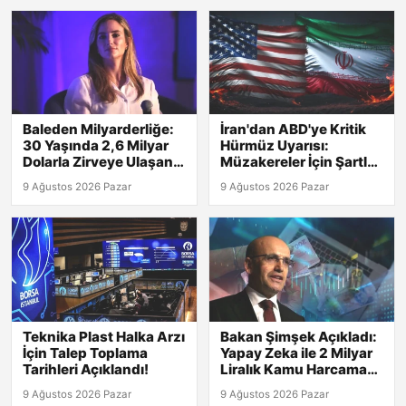
Baleden Milyarderliğe:
İran'dan ABD'ye Kritik
30 Yaşında 2,6 Milyar
Hürmüz Uyarısı:
Dolarla Zirveye Ulaşan
Müzakereler İçin Şartlar
Genç!
Belirlendi!
9 Ağustos 2026 Pazar
9 Ağustos 2026 Pazar
Teknika Plast Halka Arzı
Bakan Şimşek Açıkladı:
İçin Talep Toplama
Yapay Zeka ile 2 Milyar
Tarihleri Açıklandı!
Liralık Kamu Harcama
Riski Belirlendi!
9 Ağustos 2026 Pazar
9 Ağustos 2026 Pazar