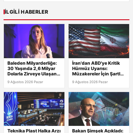
İLGILI HABERLER
Baleden Milyarderliğe:
İran'dan ABD'ye Kritik
30 Yaşında 2,6 Milyar
Hürmüz Uyarısı:
Dolarla Zirveye Ulaşan
Müzakereler İçin Şartlar
Genç!
Belirlendi!
9 Ağustos 2026 Pazar
9 Ağustos 2026 Pazar
Teknika Plast Halka Arzı
Bakan Şimşek Açıkladı: