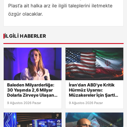
Plast’a ait halka arz ile ilgili taleplerini iletmekte
özgür olacaklar.
İLGILI HABERLER
Baleden Milyarderliğe:
İran'dan ABD'ye Kritik
30 Yaşında 2,6 Milyar
Hürmüz Uyarısı:
Dolarla Zirveye Ulaşan
Müzakereler İçin Şartlar
Genç!
Belirlendi!
9 Ağustos 2026 Pazar
9 Ağustos 2026 Pazar