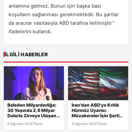
anlamına gelmez. Bunun için başka bazı
koşulların sağlanması gerekmektedir. Bu şartlar
da aracılar vasıtasıyla ABD tarafına iletilmiştir."
ifadelerini kullandı.
İLGILI HABERLER
Baleden Milyarderliğe:
İran'dan ABD'ye Kritik
30 Yaşında 2,6 Milyar
Hürmüz Uyarısı:
Dolarla Zirveye Ulaşan
Müzakereler İçin Şartlar
Genç!
Belirlendi!
9 Ağustos 2026 Pazar
9 Ağustos 2026 Pazar