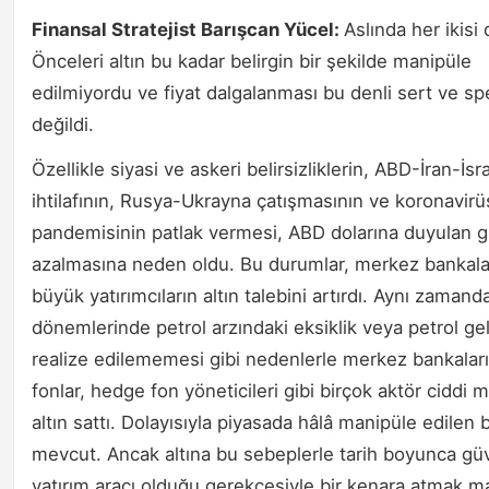
Finansal Stratejist Barışcan Yücel:
Aslında her ikisi 
Önceleri altın bu kadar belirgin bir şekilde manipüle
edilmiyordu ve fiyat dalgalanması bu denli sert ve spe
değildi.
Özellikle siyasi ve askeri belirsizliklerin, ABD-İran-İsra
ihtilafının, Rusya-Ukrayna çatışmasının ve koronavirü
pandemisinin patlak vermesi, ABD dolarına duyulan 
azalmasına neden oldu. Bu durumlar, merkez bankala
büyük yatırımcıların altın talebini artırdı. Aynı zaman
dönemlerinde petrol arzındaki eksiklik veya petrol geli
realize edilememesi gibi nedenlerle merkez bankalar
fonlar, hedge fon yöneticileri gibi birçok aktör ciddi 
altın sattı. Dolayısıyla piyasada hâlâ manipüle edilen 
mevcut. Ancak altına bu sebeplerle tarih boyunca güve
yatırım aracı olduğu gerekçesiyle bir kenara atmak ma