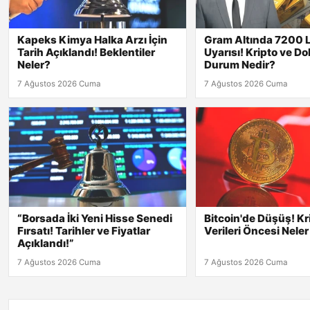
Kapeks Kimya Halka Arzı İçin
Gram Altında 7200 L
Tarih Açıklandı! Beklentiler
Uyarısı! Kripto ve Do
Neler?
Durum Nedir?
7 Ağustos 2026 Cuma
7 Ağustos 2026 Cuma
“Borsada İki Yeni Hisse Senedi
Bitcoin'de Düşüş! Kr
Fırsatı! Tarihler ve Fiyatlar
Verileri Öncesi Nele
Açıklandı!”
7 Ağustos 2026 Cuma
7 Ağustos 2026 Cuma