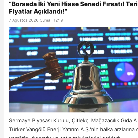
“Borsada İki Yeni Hisse Senedi Fırsatı! Tari
Fiyatlar Açıklandı!”
7 Ağustos 2026 Cuma · 12:19
Sermaye Piyasası Kurulu, Çitlekçi Mağazacılık Gıda A
Türker Vangölü Enerji Yatırım A.Ş.'nin halka arzlarına