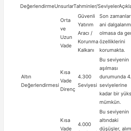
DeğerlendirmeUnsurlarTahminler/SeviyelerAçık
Güvenli
Son zamanlar
Orta
Yatırım
ani dalgalanm
ve
Aracı /
olmasa da ge
Uzun
Korunma
özelliklerini
Vade
Kalkanı
korumakta.
Bu seviyenin
aşılması
Kısa
Altın
4.300
durumunda 4
Vade
Değerlendirmesi
Seviyesi
seviyelerine
Direnç
kadar bir yüks
mümkün.
Bu seviyenin
Kısa
altındaki
4.000
Vade
düşüşler, alı