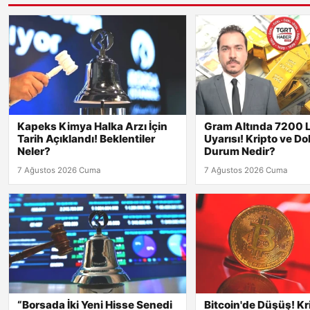
Kapeks Kimya Halka Arzı İçin
Gram Altında 7200 L
Tarih Açıklandı! Beklentiler
Uyarısı! Kripto ve Do
Neler?
Durum Nedir?
7 Ağustos 2026 Cuma
7 Ağustos 2026 Cuma
“Borsada İki Yeni Hisse Senedi
Bitcoin'de Düşüş! Kr