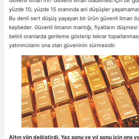
Güvenli liman mı? Güvenli liman olabilmesi için bir g
yüzde 10, yüzde 15 oranında ani düşüşler yaşamaması
Bu denli sert düşüş yaşayan bir ürün güvenli liman öze
kaybeder. Güvenli limanın mantığı, fiyatların düşmesi
belirli oranlarda gerileme gösterip tekrar toparlanmas
yatırımcıların ona olan güveninin sürmesidir.
Altın yön değiştirdi. Yaz sonu ve yıl sonu için ons 