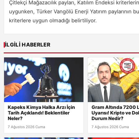
Çitlekçi Mağazacılık payları, Katılım Endeksi kriterleri
uygunken, Türker Vangölü Enerji Yatırım paylarının b
kriterlere uygun olmadığı belirtiliyor.
İLGILI HABERLER
Kapeks Kimya Halka Arzı İçin
Gram Altında 7200 L
Tarih Açıklandı! Beklentiler
Uyarısı! Kripto ve Do
Neler?
Durum Nedir?
7 Ağustos 2026 Cuma
7 Ağustos 2026 Cuma