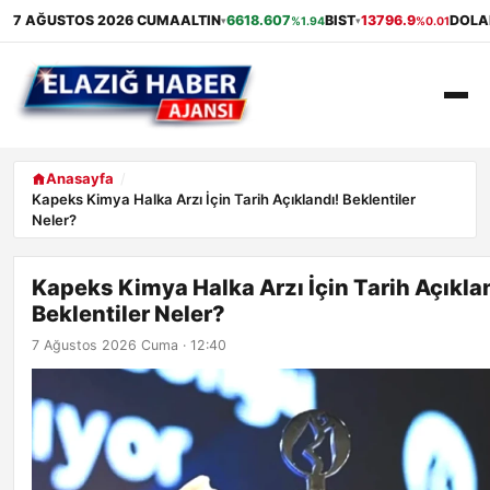
7 AĞUSTOS 2026 CUMA
ALTIN
6618.607
BIST
13796.9
DOLA
%1.94
%0.01
▾
▾
ANASAYFA
Anasayfa
Kapeks Kimya Halka Arzı İçin Tarih Açıklandı! Beklentiler
Neler?
GÜNDEM
EKONOMI
Kapeks Kimya Halka Arzı İçin Tarih Açıkla
Beklentiler Neler?
SAĞLIK
7 Ağustos 2026 Cuma · 12:40
ALIŞVERIŞ