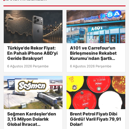
Türkiye'de Rekor Fiyat:
A101 ve Carrefour'un
En Pahalı iPhone ABD'yi
Birleşmesine Rekabet
Geride Bırakıyor!
Kurumu’ndan Şartlı
Onay Geldi!
6 Ağustos 2026 Perşembe
6 Ağustos 2026 Perşembe
Seğmen Kardeşler'den
Brent Petrol Fiyatı Dibi
3,15 Milyon Dolarlık
Gördü! Varil Fiyatı 79,91
Global İhracat
Dolar!