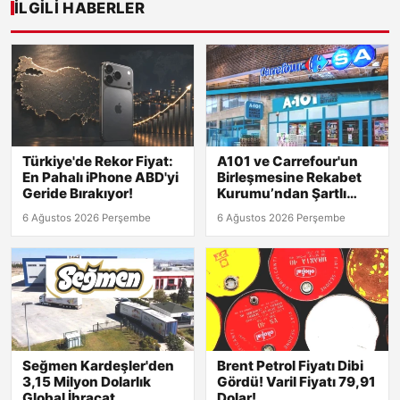
İLGILI HABERLER
Türkiye'de Rekor Fiyat:
A101 ve Carrefour'un
En Pahalı iPhone ABD'yi
Birleşmesine Rekabet
Geride Bırakıyor!
Kurumu’ndan Şartlı
Onay Geldi!
6 Ağustos 2026 Perşembe
6 Ağustos 2026 Perşembe
Seğmen Kardeşler'den
Brent Petrol Fiyatı Dibi
3,15 Milyon Dolarlık
Gördü! Varil Fiyatı 79,91
Global İhracat
Dolar!