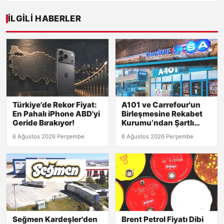
İLGILI HABERLER
Türkiye'de Rekor Fiyat:
A101 ve Carrefour'un
En Pahalı iPhone ABD'yi
Birleşmesine Rekabet
Geride Bırakıyor!
Kurumu’ndan Şartlı
Onay Geldi!
6 Ağustos 2026 Perşembe
6 Ağustos 2026 Perşembe
Seğmen Kardeşler'den
Brent Petrol Fiyatı Dibi