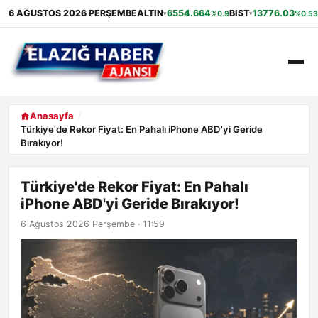
6 AĞUSTOS 2026 PERŞEMBE
ALTIN
6554.664
BIST
13776.03
%0.9
%0.53
▾
▾
ANASAYFA
Anasayfa
Türkiye'de Rekor Fiyat: En Pahalı iPhone ABD'yi Geride
Bırakıyor!
GÜNDEM
EKONOMI
Türkiye'de Rekor Fiyat: En Pahalı
iPhone ABD'yi Geride Bırakıyor!
SAĞLIK
6 Ağustos 2026 Perşembe · 11:59
ALIŞVERIŞ