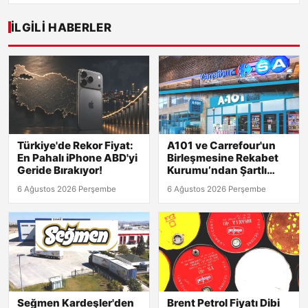
İLGILI HABERLER
Türkiye'de Rekor Fiyat:
A101 ve Carrefour'un
En Pahalı iPhone ABD'yi
Birleşmesine Rekabet
Geride Bırakıyor!
Kurumu’ndan Şartlı
Onay Geldi!
6 Ağustos 2026 Perşembe
6 Ağustos 2026 Perşembe
Seğmen Kardeşler'den
Brent Petrol Fiyatı Dibi