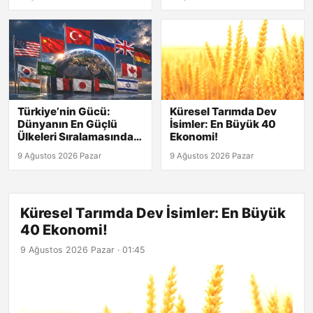
Türkiye’nin Gücü:
Küresel Tarımda Dev
Dünyanın En Güçlü
İsimler: En Büyük 40
Ülkeleri Sıralamasında
Ekonomi!
Kaçıncı?
9 Ağustos 2026 Pazar
9 Ağustos 2026 Pazar
Küresel Tarımda Dev İsimler: En Büyük
40 Ekonomi!
9 Ağustos 2026 Pazar · 01:45