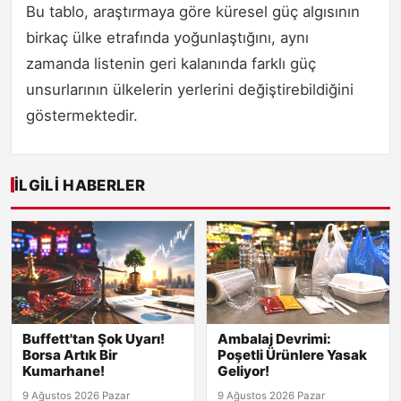
Bu tablo, araştırmaya göre küresel güç algısının
birkaç ülke etrafında yoğunlaştığını, aynı
zamanda listenin geri kalanında farklı güç
unsurlarının ülkelerin yerlerini değiştirebildiğini
göstermektedir.
İLGILI HABERLER
Buffett'tan Şok Uyarı!
Ambalaj Devrimi:
Borsa Artık Bir
Poşetli Ürünlere Yasak
Kumarhane!
Geliyor!
9 Ağustos 2026 Pazar
9 Ağustos 2026 Pazar