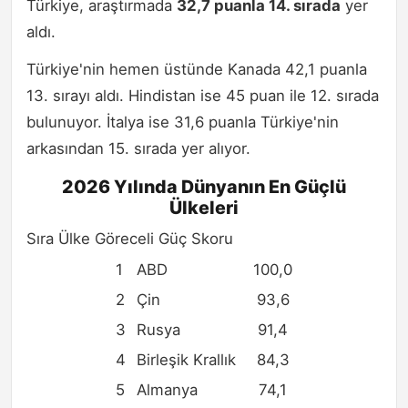
Türkiye, araştırmada
32,7 puanla 14. sırada
yer
aldı.
Türkiye'nin hemen üstünde Kanada 42,1 puanla
13. sırayı aldı. Hindistan ise 45 puan ile 12. sırada
bulunuyor. İtalya ise 31,6 puanla Türkiye'nin
arkasından 15. sırada yer alıyor.
2026 Yılında Dünyanın En Güçlü
Ülkeleri
Sıra Ülke Göreceli Güç Skoru
1
ABD
100,0
2
Çin
93,6
3
Rusya
91,4
4
Birleşik Krallık
84,3
5
Almanya
74,1