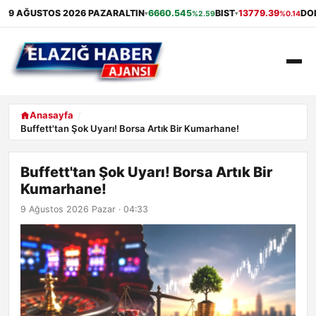
9 AĞUSTOS 2026 PAZAR
ALTIN
6660.545
BIST
13779.39
DO
%2.59
%0.14
▾
▾
ANASAYFA
Anasayfa
Buffett'tan Şok Uyarı! Borsa Artık Bir Kumarhane!
GÜNDEM
Buffett'tan Şok Uyarı! Borsa Artık Bir
EKONOMI
Kumarhane!
SAĞLIK
9 Ağustos 2026 Pazar · 04:33
ALIŞVERIŞ