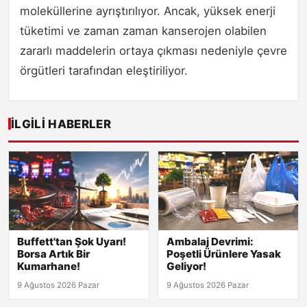
moleküllerine ayrıştırılıyor. Ancak, yüksek enerji
tüketimi ve zaman zaman kanserojen olabilen
zararlı maddelerin ortaya çıkması nedeniyle çevre
örgütleri tarafından eleştiriliyor.
İLGILI HABERLER
Buffett'tan Şok Uyarı!
Ambalaj Devrimi:
Borsa Artık Bir
Poşetli Ürünlere Yasak
Kumarhane!
Geliyor!
9 Ağustos 2026 Pazar
9 Ağustos 2026 Pazar