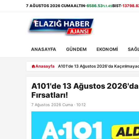
7 AĞUSTOS 2026 CUMA
ALTIN
6586.53
BIST
13798.8
%1.45
▾
▾
ANASAYFA
GÜNDEM
EKONOMI
SAĞL
Anasayfa
A101'de 13 Ağustos 2026'da Kaçırılmayaca
A101'de 13 Ağustos 2026'da
Fırsatları!
7 Ağustos 2026 Cuma · 10:12