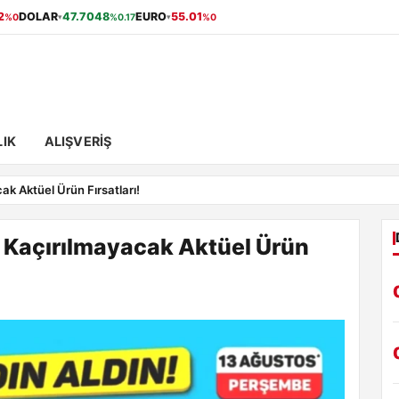
2
DOLAR
47.7048
EURO
55.01
%0
%0.17
%0
▾
▾
IK
ALIŞVERIŞ
k Aktüel Ürün Fırsatları!
 Kaçırılmayacak Aktüel Ürün