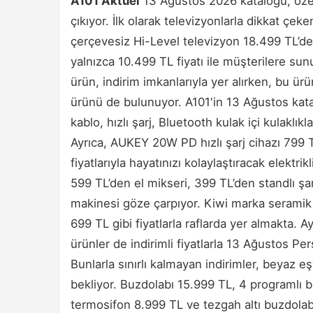
A101 Aktüel
13 Ağustos 2026 katalogu, özel in
çıkıyor. İlk olarak televizyonlarla dikkat çe
çerçevesiz Hi-Level televizyon 18.499 TL’de
yalnızca 10.499 TL fiyatı ile müşterilere su
ürün, indirim imkanlarıyla yer alırken, bu ürü
ürünü de bulunuyor. A101'in 13 Ağustos katal
kablo, hızlı şarj, Bluetooth kulak içi kulaklı
Ayrıca, AUKEY 20W PD hızlı şarj cihazı 799 TL’
fiyatlarıyla hayatınızı kolaylaştıracak elektri
599 TL’den el mikseri, 399 TL’den standlı şar
makinesi göze çarpıyor. Kiwi marka seramik
699 TL gibi fiyatlarla raflarda yer almakta. A
ürünler de indirimli fiyatlarla 13 Ağustos 
Bunlarla sınırlı kalmayan indirimler, beyaz eş
bekliyor. Buzdolabı 15.999 TL, 4 programlı b
termosifon 8.999 TL ve tezgah altı buzdolabı