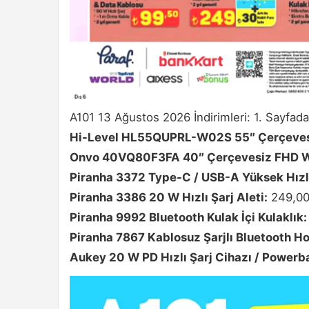
A101 13 Ağustos 2026 İndirimleri: 1. Sayfada
Hi-Level HL55QUPRL-W02S 55″ Çerçeve
Onvo 40VQ80F3FA 40″ Çerçevesiz FHD W
Piranha 3372 Type-C / USB-A Yüksek Hızlı
Piranha 3386 20 W Hızlı Şarj Aleti:
249,00
Piranha 9992 Bluetooth Kulak İçi Kulaklık:
Piranha 7867 Kablosuz Şarjlı Bluetooth Ho
Aukey 20 W PD Hızlı Şarj Cihazı / Powerb