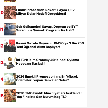
Fındık İhracatında Rekor! 7 Ayda 1,62
10
Milyar Dolar Hedefi Gerçekleşti
Şok Gelişmeler! Savaş, Deprem ve EYT
11
Sürecinde Şimşek Programı Ne Hali?
Resmi Gazete Duyurdu: PMYO'ya 3 Bin 250
12
Yeni Öğrenci Alımı Başlıyor!
İki Türk İsim Grammy Jürisinde! Oylama
13
Heyecanı Başladı!
2026 Emekli Promosyonları: En Yüksek
14
Ödemeleri Yapan Bankalar Neler?
2026 TMO Fındık Alım Fiyatları Açıklandı!
15
Yaş Fındıkta Son Durum Kaç TL?