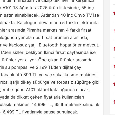
dirim fırsatları ve cazip teklifler ile karşımıza
ken A101 13 Ağustos 2026 ürün listesinde, 55 inç
n satın alınabilecek. Ardından 40 inç Onvo TV ise
nulmakta. Katalogun devamında 5 farklı elektronik
nler arasında Piranha markasının 4 farklı fırsat
oğunda yer alan bu fırsat ürünleri arasında,
klar ve kablosuz şarjlı Bluetooth hoparlörler mevcut.
den sizleri bekliyor. İkinci fırsat sayfasında ise
kli ürünler yer alıyor. Öne çıkan ürünler arasında
jlı su pompası ve 2.199 TL’den dijital çay
 tabanlı ütü 899 TL ve saç sakal kesme makinesi
yrıca, şarjlı dikey süpürge ve torbasız süpürge gibi
Perşembe günü A101 aktüel kataloğunda olacak.
yada da dikkat çeken fiyatlarla kullanıcıları
ulaşık makinesi 14.999 TL, 65 lt mekanik silindirik
 6.499 TL fiyatlarıyla satışa sunulacak.