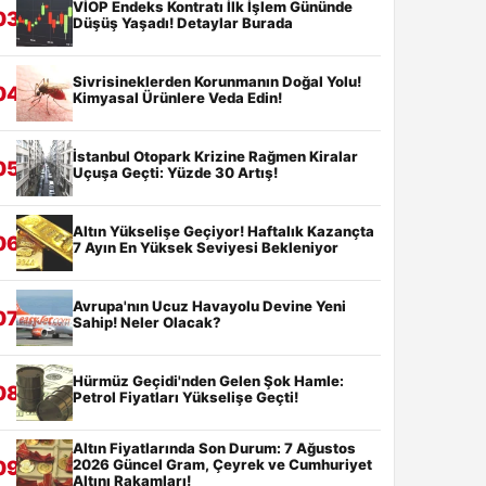
VİOP Endeks Kontratı İlk İşlem Gününde
03
Düşüş Yaşadı! Detaylar Burada
Sivrisineklerden Korunmanın Doğal Yolu!
04
Kimyasal Ürünlere Veda Edin!
İstanbul Otopark Krizine Rağmen Kiralar
05
Uçuşa Geçti: Yüzde 30 Artış!
Altın Yükselişe Geçiyor! Haftalık Kazançta
06
7 Ayın En Yüksek Seviyesi Bekleniyor
Avrupa'nın Ucuz Havayolu Devine Yeni
07
Sahip! Neler Olacak?
Hürmüz Geçidi'nden Gelen Şok Hamle:
08
Petrol Fiyatları Yükselişe Geçti!
Altın Fiyatlarında Son Durum: 7 Ağustos
2026 Güncel Gram, Çeyrek ve Cumhuriyet
09
Altını Rakamları!