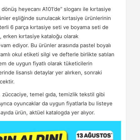
dönüş heyecanı A101’de” sloganı ile kırtasiye
rünler eşliğinde sunulacak kırtasiye ürünlerinin
terli 6 parça kırtasiye seti ve boyama seti de
 erken kırtasiye kataloğu olarak
evam ediyor. Bu ürünler arasında pastel boyalı
lı okul etiketi silgi ve defterle birlikte satılan
em de uygun fiyatlı olarak tüketicilerin
inde lisanslı detaylar yer alırken, sonraki
cektir.
züccaciye, temel gıda, temizlik tekstil gibi
Ayrıca oyuncaklar da uygun fiyatlarla bu listeye
 sayıda ürün, aktüel katalogda yer alıyor.